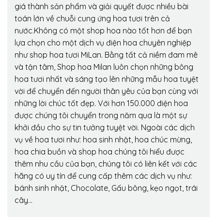
giá thành sản phẩm và giải quyết được nhiều bài
toán lớn về chuỗi cung ứng hoa tươi trên cả
nước.Không có một shop hoa nào tốt hơn để bạn
lựa chọn cho một dịch vụ điện hoa chuyên nghiệp
như shop hoa tươi MiLan. Bằng tất cả niềm đam mê
và tận tâm, Shop hoa Milan luôn chọn những bông
hoa tươi nhất và sáng tạo lên những mẫu hoa tuyệt
vời để chuyển đến người thân yêu của bạn cùng với
những lời chúc tốt đẹp. Với hơn 150.000 điện hoa
được chúng tôi chuyển trong năm qua là một sự
khởi đầu cho sự tin tưởng tuyệt vời. Ngoài các dịch
vụ về hoa tươi như: hoa sinh nhật, hoa chúc mừng,
hoa chia buồn và shop hoa chúng tôi hiểu được
thêm nhu cầu của bạn, chúng tôi có liên kết với các
hãng có uy tín để cung cấp thêm các dịch vụ như:
bánh sinh nhật, Chocolate, Gấu bông, kẹo ngọt, trái
cây…