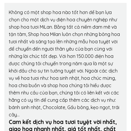
Không có một shop hoa nào tốt hơn để bạn lựa
chọn cho một dịch vụ điện hoa chuyên nghiệp như
shop hoa tươi MiLan. Bằng tất cả niềm đam mê và
tận tâm, Shop hoa Milan luôn chọn những bông hoa
tươi nhất và sáng tạo lên những mẫu hoa tuyệt vời
để chuyển đến người thân yêu của bạn cùng với
những lời chúc tốt đẹp. Với hơn 150.000 điện hoa
được chúng tôi chuyển trong năm qua là một sự
khởi đầu cho sự tin tưởng tuyệt vời. Ngoài các dịch
vụ về hoa tươi như: hoa sinh nhật, hoa chúc mừng,
hoa chia buồn và shop hoa chúng tôi hiểu được
thêm nhu cầu của bạn, chúng tôi có liên kết với các
hãng có uy tín để cung cấp thêm các dịch vụ như:
bánh sinh nhật, Chocolate, Gấu bông, kẹo ngọt, trái
cây…
Cam kết dịch vụ hoa tươi tuyệt vời nhất,
giao hoa nhanh nhất, giá tốt nhất, chất