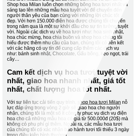
Shop hoa Milan luôn chọn những bông hoa tươi nhất và
sáng tạo lên những mẫu hoa tuyệt vời để chuyển đến
người thân yêu của bạn cùng với những lời chúc tốt
đẹp. Với hơn 150.000 điện hoa được chúng tôi chuyển
trong năm qua là một sự khởi đầu cho sự tin tưởng tuyệt
vời. Ngoài các dịch vụ về hoa tươi như: hoa sinh nhật,
hoa chúc mừng, hoa chia buồn và shop hoa chúng tôi
hiểu được thêm nhu cầu của bạn, chúng tôi có liên kết
với các hãng có uy tín để cung cấp thêm các dịch vụ
như: bánh sinh nhật, Chocolate, Gấu bông, kẹo ngọt, trái
cây…
Cam kết dịch vụ hoa tươi tuyệt vời
nhất, giao hoa nhanh nhất, giá tốt
nhất, chất lượng hoa tốt nhất.
Với sự liên tục cải tiến quy trình,
shop hoa tươi Milan
nỗ
lực đáp ứng trong vòng 2 giờ sẽ giao hoa cho người
nhận, chúng tôi là một số ít công ty phục vụ dịch vụ điện
hoa cho cả những mẫu hoa có giá từ 500.000đ (20$) mà
không có phụ phí gì thêm. Ngoài ra, các mẫu hoa tươi
của chúng tôi có xác nhận bảo hành tươi tối thiểu 3 ngày
trong điều kiện bình thường.