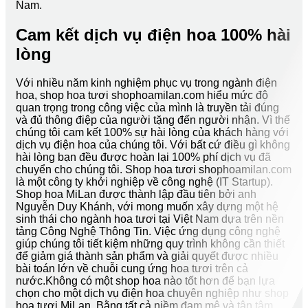
Nam.
Cam kết dịch vụ điện hoa 100% hài
lòng
Với nhiều năm kinh nghiệm phục vụ trong ngành điện
hoa, shop hoa tươi shophoamilan.com hiểu mức độ
quan trọng trong công việc của mình là truyền tải đúng
và đủ thông điệp của người tặng đến người nhận. Vì thế
chúng tôi cam kết 100% sự hài lòng của khách hàng với
dịch vụ điện hoa của chúng tôi. Với bất cứ điều gì không
hài lòng bạn đều được hoàn lại 100% phí dịch vụ đã
chuyển cho chúng tôi. Shop hoa tươi shophoamilan.com
là một công ty khởi nghiệp về công nghệ (IT Startup).
Shop hoa MiLan được thành lập đầu tiên bởi anh
Nguyễn Duy Khánh, với mong muốn xây dựng một hệ
sinh thái cho ngành hoa tươi tại Việt Nam dựa trên nền
tảng Công Nghệ Thông Tin. Việc ứng dụng công nghệ
giúp chúng tôi tiết kiệm những quy trình không cần thiết
để giảm giá thành sản phẩm và giải quyết được nhiều
bài toán lớn về chuỗi cung ứng hoa tươi trên cả
nước.Không có một shop hoa nào tốt hơn để bạn lựa
chọn cho một dịch vụ điện hoa chuyên nghiệp như shop
hoa tươi MiLan. Bằng tất cả niềm đam mê và tận tâm,