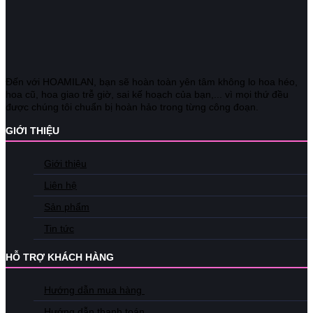
Đến với HOAMILAN, bạn sẽ hoàn toàn yên tâm không lo hoa héo,
hoa cũ, hoa giao trễ giờ, sai kế hoạch của bạn,... vì mọi thứ đều
được chúng tôi chuẩn bị hoàn hảo trong từng công đoạn.
GIỚI THIỆU
Giới thiệu
Liên hệ
Sản phẩm
Tin tức
HỖ TRỢ KHÁCH HÀNG
Hướng dẫn mua hàng
Hướng dẫn thanh toán