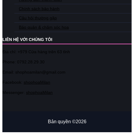
Chính sách bảo hành
Câu hỏi thường gặp
Bảo quản & chăm sóc hoa
LIÊN HỆ VỚI CHÚNG TÔI
Địa chỉ: +979 Cửa hàng trên 63 tỉnh
Phone: 07
92.28.29.30
Email: shophoamilan@gmail.com
Facebook:
shophoaMilan
Messenger:
shophoaMilan
Bản quyền ©2026