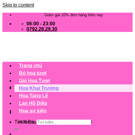
Skip to content
Giảm giá 10% đơn hàng hôm nay
06:00 - 23:00
0792.28.29.30
Trang chủ
Bó hoa tươi
Giỏ Hoa Tươi
Hoa Khai Trương
Hoa Tang Lễ
Lan Hồ Điệp
Hoa sự kiện
Tìm kiếm:
+979 Cửa hàng trên 63 tỉnh/ thành phố