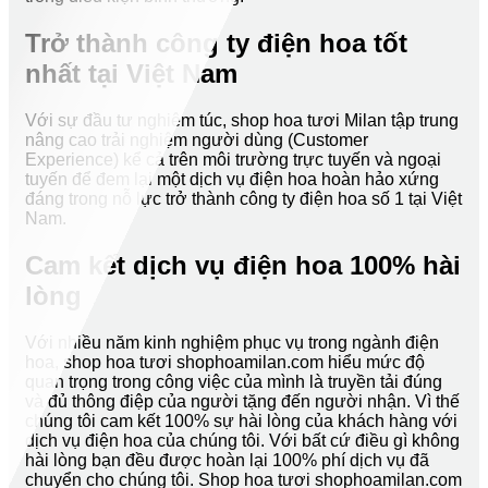
Trở thành công ty điện hoa tốt
nhất tại Việt Nam
Với sự đầu tư nghiêm túc, shop hoa tươi Milan tập trung
nâng cao trải nghiệm người dùng (Customer
Experience) kể cả trên môi trường trực tuyến và ngoại
tuyến để đem lại một dịch vụ điện hoa hoàn hảo xứng
đáng trong nỗ lực trở thành công ty điện hoa số 1 tại Việt
Nam.
Cam kết dịch vụ điện hoa 100% hài
lòng
Với nhiều năm kinh nghiệm phục vụ trong ngành điện
hoa, shop hoa tươi shophoamilan.com hiểu mức độ
quan trọng trong công việc của mình là truyền tải đúng
và đủ thông điệp của người tặng đến người nhận. Vì thế
chúng tôi cam kết 100% sự hài lòng của khách hàng với
dịch vụ điện hoa của chúng tôi. Với bất cứ điều gì không
hài lòng bạn đều được hoàn lại 100% phí dịch vụ đã
chuyển cho chúng tôi. Shop hoa tươi shophoamilan.com