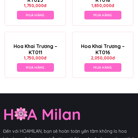
1,750,000
đ
1,850,000
đ
MUA HÀNG
MUA HÀNG
Hoa Khai Trương –
Hoa Khai Trương –
KT011
KT016
1,750,000
đ
2,050,000
đ
MUA HÀNG
MUA HÀNG
Đến với HOAMILAN, bạn sẽ hoàn toàn yên tâm không lo hoa