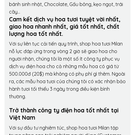
bánh sinh nhật, Chocolate, Gấu bông, kẹo ngọt, trái
cây…
Cam kết dịch vụ hoa tươi tuyệt vời nhất,
giao hoa nhanh nhất, giá tốt nhất, chất
lượng hoa tốt nhất.
Với sự liên tục cải tiến quy trình,
shop hoa tươi Milan
nỗ lực đáp ứng trong vòng 2 giờ sẽ giao hoa cho
người nhận, chúng tôi là một số ít công ty phục vụ
dịch vụ điện hoa cho cả những mẫu hoa có giá từ
500.000đ (20$) mà không có phụ phí gì thêm. Ngoài
ra, các mẫu hoa tươi của chúng tôi có xác nhận bảo
hành tươi tối thiểu 3 ngày trong điều kiện bình
thường.
Trở thành công ty điện hoa tốt nhất tại
Việt Nam
Với sự đầu tư nghiêm túc, shop hoa tươi Milan tập