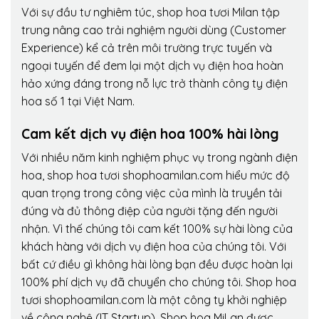
Với sự đầu tư nghiêm túc, shop hoa tươi Milan tập
trung nâng cao trải nghiệm người dùng (Customer
Experience) kể cả trên môi trường trực tuyến và
ngoại tuyến để đem lại một dịch vụ điện hoa hoàn
hảo xứng đáng trong nỗ lực trở thành công ty điện
hoa số 1 tại Việt Nam.
Cam kết dịch vụ điện hoa 100% hài lòng
Với nhiều năm kinh nghiệm phục vụ trong ngành điện
hoa, shop hoa tươi shophoamilan.com hiểu mức độ
quan trọng trong công việc của mình là truyền tải
đúng và đủ thông điệp của người tặng đến người
nhận. Vì thế chúng tôi cam kết 100% sự hài lòng của
khách hàng với dịch vụ điện hoa của chúng tôi. Với
bất cứ điều gì không hài lòng bạn đều được hoàn lại
100% phí dịch vụ đã chuyển cho chúng tôi. Shop hoa
tươi shophoamilan.com là một công ty khởi nghiệp
về công nghệ (IT Startup). Shop hoa MiLan được