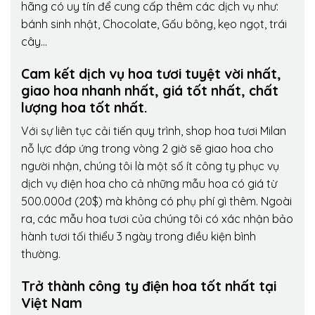
hãng có uy tín để cung cấp thêm các dịch vụ như:
bánh sinh nhật, Chocolate, Gấu bông, kẹo ngọt, trái
cây…
Cam kết dịch vụ hoa tươi tuyệt vời nhất,
giao hoa nhanh nhất, giá tốt nhất, chất
lượng hoa tốt nhất.
Với sự liên tục cải tiến quy trình,
shop hoa tươi Milan
nỗ lực đáp ứng trong vòng 2 giờ sẽ giao hoa cho
người nhận, chúng tôi là một số ít công ty phục vụ
dịch vụ điện hoa cho cả những mẫu hoa có giá từ
500.000đ (20$) mà không có phụ phí gì thêm. Ngoài
ra, các mẫu hoa tươi của chúng tôi có xác nhận bảo
hành tươi tối thiểu 3 ngày trong điều kiện bình
thường.
Trở thành công ty điện hoa tốt nhất tại
Việt Nam