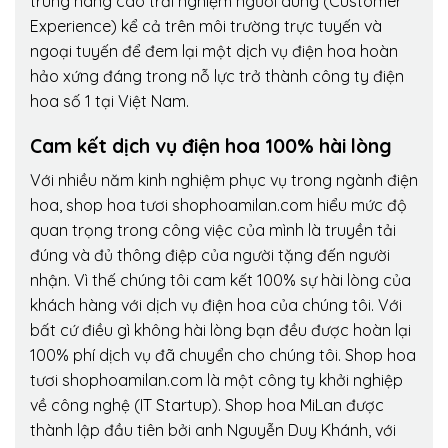
trung nâng cao trải nghiệm người dùng (Customer
Experience) kể cả trên môi trường trực tuyến và
ngoại tuyến để đem lại một dịch vụ điện hoa hoàn
hảo xứng đáng trong nỗ lực trở thành công ty điện
hoa số 1 tại Việt Nam.
Cam kết dịch vụ điện hoa 100% hài lòng
Với nhiều năm kinh nghiệm phục vụ trong ngành điện
hoa, shop hoa tươi shophoamilan.com hiểu mức độ
quan trọng trong công việc của mình là truyền tải
đúng và đủ thông điệp của người tặng đến người
nhận. Vì thế chúng tôi cam kết 100% sự hài lòng của
khách hàng với dịch vụ điện hoa của chúng tôi. Với
bất cứ điều gì không hài lòng bạn đều được hoàn lại
100% phí dịch vụ đã chuyển cho chúng tôi. Shop hoa
tươi shophoamilan.com là một công ty khởi nghiệp
về công nghệ (IT Startup). Shop hoa MiLan được
thành lập đầu tiên bởi anh Nguyễn Duy Khánh, với