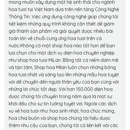
mong muốn xây dựng một hệ sinh thái cho ngành
hoa tươi tại Việt Nam dựa trên nền tảng Công Nghệ
Thông Tin. Việc ứng dụng công nghệ giúp chúng tôi
tiết kiệm những quy trình không cần thiết để giảm
giá thành sản phẩm và giải quyết được nhiều bài
toán lớn về chuỗi cung ứng hoa tươi trên cả
nước.Không có một shop hoa nào tốt hơn để bạn
lựa chọn cho một dịch vụ điện hoa chuyên nghiệp
như shop hoa tươi MiLan. Bằng tất cả niềm đam mê
và tận tâm, Shop hoa Milan luôn chọn những bông
hoa tươi nhất và sáng tạo lên những mẫu hoa tuyệt
vời để chuyển đến người thân yêu của bạn cùng với
những lời chúc tốt đẹp. Với hơn 150.000 điện hoa
được chúng tôi chuyển trong năm qua là một sự
khởi đầu cho sự tin tưởng tuyệt vời. Ngoài các dịch
vụ về hoa tươi như: hoa sinh nhật, hoa chúc mừng,
hoa chia buồn và shop hoa chúng tôi hiểu được
thêm nhu cầu của bạn, chúng tôi có liên kết với các