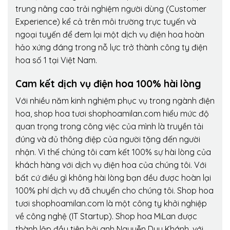
trung nâng cao trải nghiệm người dùng (Customer
Experience) kể cả trên môi trường trực tuyến và
ngoại tuyến để đem lại một dịch vụ điện hoa hoàn
hảo xứng đáng trong nỗ lực trở thành công ty điện
hoa số 1 tại Việt Nam.
Cam kết dịch vụ điện hoa 100% hài lòng
Với nhiều năm kinh nghiệm phục vụ trong ngành điện
hoa, shop hoa tươi shophoamilan.com hiểu mức độ
quan trọng trong công việc của mình là truyền tải
đúng và đủ thông điệp của người tặng đến người
nhận. Vì thế chúng tôi cam kết 100% sự hài lòng của
khách hàng với dịch vụ điện hoa của chúng tôi. Với
bất cứ điều gì không hài lòng bạn đều được hoàn lại
100% phí dịch vụ đã chuyển cho chúng tôi. Shop hoa
tươi shophoamilan.com là một công ty khởi nghiệp
về công nghệ (IT Startup). Shop hoa MiLan được
thành lập đầu tiên bởi anh Nguyễn Duy Khánh, với