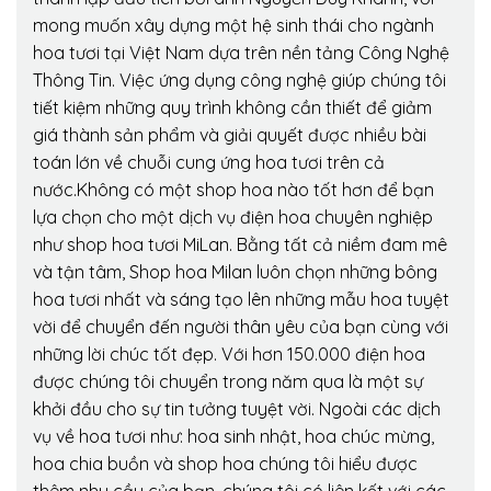
mong muốn xây dựng một hệ sinh thái cho ngành
hoa tươi tại Việt Nam dựa trên nền tảng Công Nghệ
Thông Tin. Việc ứng dụng công nghệ giúp chúng tôi
tiết kiệm những quy trình không cần thiết để giảm
giá thành sản phẩm và giải quyết được nhiều bài
toán lớn về chuỗi cung ứng hoa tươi trên cả
nước.Không có một shop hoa nào tốt hơn để bạn
lựa chọn cho một dịch vụ điện hoa chuyên nghiệp
như shop hoa tươi MiLan. Bằng tất cả niềm đam mê
và tận tâm, Shop hoa Milan luôn chọn những bông
hoa tươi nhất và sáng tạo lên những mẫu hoa tuyệt
vời để chuyển đến người thân yêu của bạn cùng với
những lời chúc tốt đẹp. Với hơn 150.000 điện hoa
được chúng tôi chuyển trong năm qua là một sự
khởi đầu cho sự tin tưởng tuyệt vời. Ngoài các dịch
vụ về hoa tươi như: hoa sinh nhật, hoa chúc mừng,
hoa chia buồn và shop hoa chúng tôi hiểu được