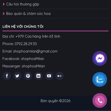
Câu hỏi thường gặp
Bảo quản & chăm sóc hoa
LIÊN HỆ VỚI CHÚNG TÔI
Địa chỉ: +979 Cửa hàng trên 63 tỉnh
Phone: 07
92.28.29.30
Email: shophoamilan@gmail.com
Facebook:
shophoaMilan
Messenger:
shophoaMilan
Bản quyền ©2026