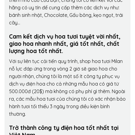
thêm nhu cầu của bạn, chúng tôi có liên kết với các
hãng có uy tín để cung cấp thêm các dịch vụ như:
bánh sinh nhật, Chocolate, Gấu bông, kẹo ngọt, trái
cây…
Cam kết dịch vụ hoa tươi tuyệt vời nhất,
giao hoa nhanh nhất, giá tốt nhất, chất
lượng hoa tốt nhất.
Với sự liên tục cải tiến quy trình,
shop hoa tươi Milan
nỗ lực đáp ứng trong vòng 2 giờ sẽ giao hoa cho
người nhận, chúng tôi là một số ít công ty phục vụ
dịch vụ điện hoa cho cả những mẫu hoa có giá từ
500.000đ (20$) mà không có phụ phí gì thêm. Ngoài
ra, các mẫu hoa tươi của chúng tôi có xác nhận bảo
hành tươi tối thiểu 3 ngày trong điều kiện bình
thường.
Trở thành công ty điện hoa tốt nhất tại
Việt Nam