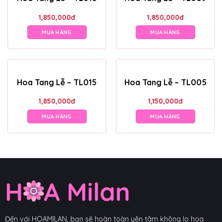
1,850,000
đ
1,850,000
đ
MUA HÀNG
MUA HÀNG
Hoa Tang Lễ – TL015
Hoa Tang Lễ – TL005
1,850,000
đ
1,150,000
đ
MUA HÀNG
MUA HÀNG
Đến với HOAMILAN, bạn sẽ hoàn toàn yên tâm không lo hoa