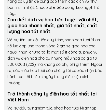
hãng có uy tín để cung cấp thêm các dịch vụ như:
bánh sinh nhật, Chocolate, Gấu bông, kẹo ngọt, trái
cây…
Cam kết dịch vụ hoa tươi tuyệt vời nhất,
giao hoa nhanh nhất, giá tốt nhất, chất
lượng hoa tốt nhất.
Với sự liên tục cải tiến quy trình,
shop hoa tươi Milan
nỗ lực đáp ứng trong vòng 2 giờ sẽ giao hoa cho
người nhận, chúng tôi là một số ít công ty phục vụ
dịch vụ điện hoa cho cả những mẫu hoa có giá từ
500.000đ (20$) mà không có phụ phí gì thêm. Ngoài
ra, các mẫu hoa tươi của chúng tôi có xác nhận bảo
hành tươi tối thiểu 3 ngày trong điều kiện bình
thường.
Trở thành công ty điện hoa tốt nhất tại
Việt Nam
Với sự đầu tư nghiêm túc, shop hoa tươi Milan tập