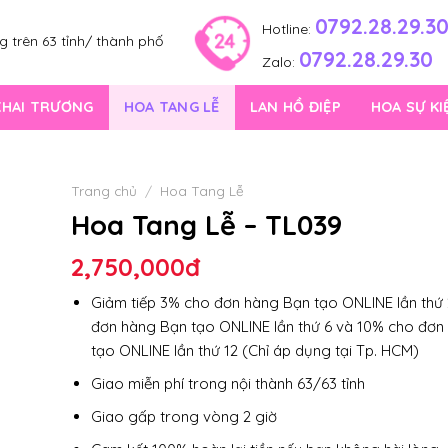
0792.28.29.3
Hotline:
 trên 63 tỉnh/ thành phố
0792.28.29.30
Zalo:
KHAI TRƯƠNG
HOA TANG LỄ
LAN HỒ ĐIỆP
HOA SỰ KI
Trang chủ
/
Hoa Tang Lễ
Hoa Tang Lễ – TL039
2,750,000
đ
Giảm tiếp 3% cho đơn hàng Bạn tạo ONLINE lần thứ 
đơn hàng Bạn tạo ONLINE lần thứ 6 và 10% cho đơn
tạo ONLINE lần thứ 12 (Chỉ áp dụng tại Tp. HCM)
Giao miễn phí trong nội thành 63/63 tỉnh
Giao gấp trong vòng 2 giờ