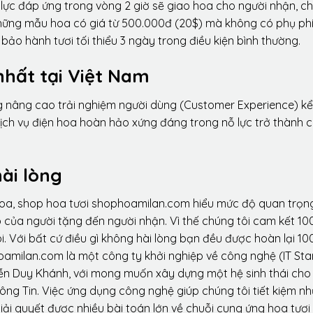
lực đáp ứng trong vòng 2 giờ sẽ giao hoa cho người nhận, ch
 những mẫu hoa có giá từ 500.000đ (20$) mà không có phụ phí
ảo hành tươi tối thiểu 3 ngày trong điều kiện bình thường.
nhất tại Việt Nam
ng nâng cao trải nghiệm người dùng (Customer Experience) kể
dịch vụ điện hoa hoàn hảo xứng đáng trong nỗ lực trở thành 
ài lòng
hoa, shop hoa tươi shophoamilan.com hiểu mức độ quan trọn
p của người tặng đến người nhận. Vì thế chúng tôi cam kết 10
. Với bất cứ điều gì không hài lòng bạn đều được hoàn lại 10
amilan.com là một công ty khởi nghiệp về công nghệ (IT Sta
ễn Duy Khánh, với mong muốn xây dựng một hệ sinh thái ch
ông Tin. Việc ứng dụng công nghệ giúp chúng tôi tiết kiệm n
iải quyết được nhiều bài toán lớn về chuỗi cung ứng hoa tươi