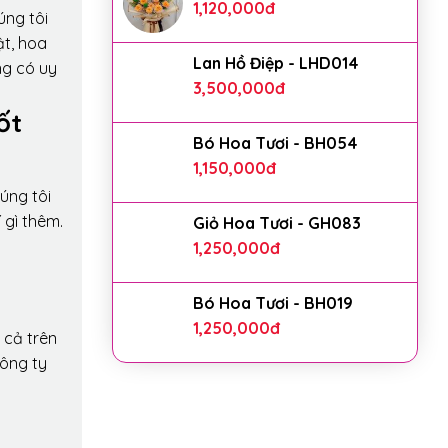
1,120,000
đ
úng tôi
ật, hoa
Lan Hồ Điệp - LHD014
ng có uy
3,500,000
đ
ốt
Bó Hoa Tươi - BH054
1,150,000
đ
úng tôi
 gì thêm.
Giỏ Hoa Tươi - GH083
1,250,000
đ
Bó Hoa Tươi - BH019
1,250,000
đ
 cả trên
công ty