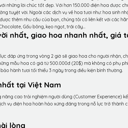
ới những lời chúc tốt đẹp. Với hơn 150.000 điện hoa được ch
ng tuyệt vời. Ngoài các dịch vụ về hoa tươi như: hoa sinh nh
được thêm nhu cầu của bạn, chúng tôi có liên kết với các hã
 Chocolate, Gấu bông, kẹo ngọt, trái cây…
vời nhất, giao hoa nhanh nhất, giá t
lực đáp ứng trong vòng 2 giờ sẽ giao hoa cho người nhận, ch
 những mẫu hoa có giá từ 500.000đ (20$) mà không có phụ phí
ảo hành tươi tối thiểu 3 ngày trong điều kiện bình thường.
nhất tại Việt Nam
ng nâng cao trải nghiệm người dùng (Customer Experience) kể
dịch vụ điện hoa hoàn hảo xứng đáng trong nỗ lực trở thành 
ài lòng