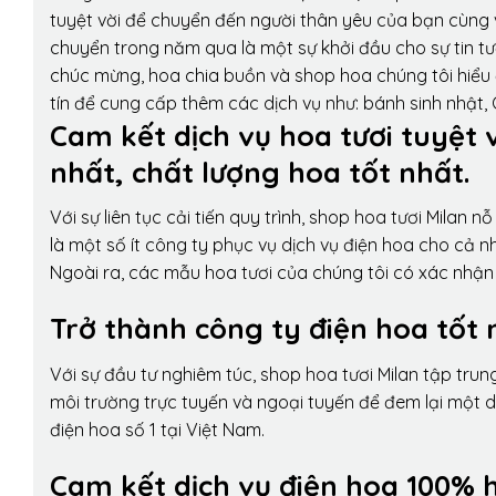
tuyệt vời để chuyển đến người thân yêu của bạn cùng v
chuyển trong năm qua là một sự khởi đầu cho sự tin tưở
chúc mừng, hoa chia buồn và shop hoa chúng tôi hiểu 
tín để cung cấp thêm các dịch vụ như: bánh sinh nhật,
Cam kết dịch vụ hoa tươi tuyệt 
nhất, chất lượng hoa tốt nhất.
Với sự liên tục cải tiến quy trình,
shop hoa tươi Milan
nỗ 
là một số ít công ty phục vụ dịch vụ điện hoa cho cả
Ngoài ra, các mẫu hoa tươi của chúng tôi có xác nhận b
Trở thành công ty điện hoa tốt 
Với sự đầu tư nghiêm túc, shop hoa tươi Milan tập tru
môi trường trực tuyến và ngoại tuyến để đem lại một 
điện hoa số 1 tại Việt Nam.
Cam kết dịch vụ điện hoa 100% h