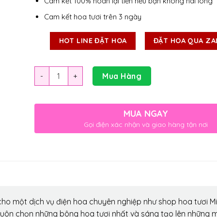
Cam kết 100% hoàn lại tiền nếu bạn không hài lòng
Cam kết hoa tươi trên 3 ngày
HOT LINE ĐẶT HOA
ĐẶT HOA QUA ZA
Số lượng
Mua Hàng
MUA NGAY
Gọi điện xác nhận và giao hàng tận nơi
ho một dịch vụ điện hoa chuyên nghiệp như shop hoa tươi Mi
luôn chọn những bông hoa tươi nhất và sáng tạo lên những 