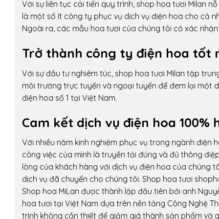
Với sự liên tục cải tiến quy trình,
shop hoa tươi Milan
nỗ 
là một số ít công ty phục vụ dịch vụ điện hoa cho cả
Ngoài ra, các mẫu hoa tươi của chúng tôi có xác nhận b
Trở thành công ty điện hoa tốt 
Với sự đầu tư nghiêm túc, shop hoa tươi Milan tập tru
môi trường trực tuyến và ngoại tuyến để đem lại một 
điện hoa số 1 tại Việt Nam.
Cam kết dịch vụ điện hoa 100% h
Với nhiều năm kinh nghiệm phục vụ trong ngành điện 
công việc của mình là truyền tải đúng và đủ thông điệ
lòng của khách hàng với dịch vụ điện hoa của chúng tôi
dịch vụ đã chuyển cho chúng tôi. Shop hoa tươi shopho
Shop hoa MiLan được thành lập đầu tiên bởi anh Nguy
hoa tươi tại Việt Nam dựa trên nền tảng Công Nghệ Th
trình không cần thiết để giảm giá thành sản phẩm và g