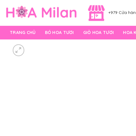
Skip
to
+979 Cửa hàng
content
TRANG CHỦ
BÓ HOA TƯƠI
GIỎ HOA TƯƠI
HOA 