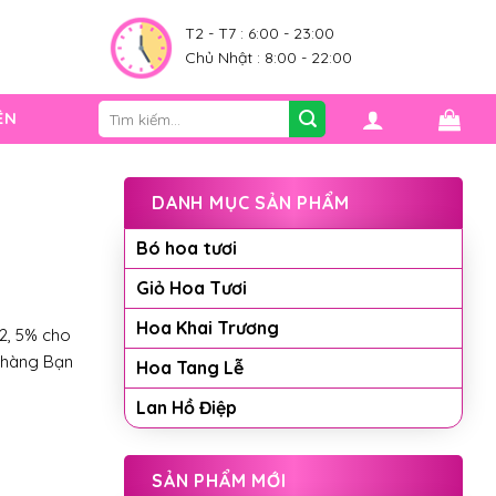
0
T2 - T7 : 6:00 - 23:00
Chủ Nhật : 8:00 - 22:00
Tìm
ỆN
kiếm:
DANH MỤC SẢN PHẨM
Bó hoa tươi
Giỏ Hoa Tươi
Hoa Khai Trương
2, 5% cho
 hàng Bạn
Hoa Tang Lễ
Lan Hồ Điệp
SẢN PHẨM MỚI