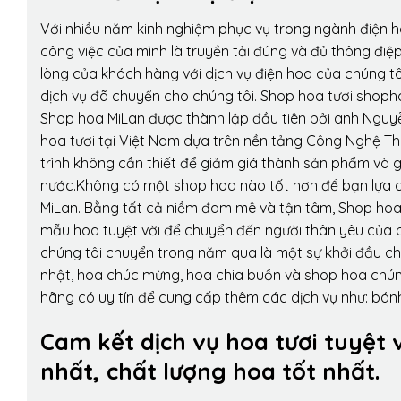
Với nhiều năm kinh nghiệm phục vụ trong ngành điện 
công việc của mình là truyền tải đúng và đủ thông điệ
lòng của khách hàng với dịch vụ điện hoa của chúng tôi
dịch vụ đã chuyển cho chúng tôi. Shop hoa tươi shopho
Shop hoa MiLan được thành lập đầu tiên bởi anh Nguy
hoa tươi tại Việt Nam dựa trên nền tảng Công Nghệ Th
trình không cần thiết để giảm giá thành sản phẩm và g
nước.Không có một shop hoa nào tốt hơn để bạn lựa c
MiLan. Bằng tất cả niềm đam mê và tận tâm, Shop hoa
mẫu hoa tuyệt vời để chuyển đến người thân yêu của b
chúng tôi chuyển trong năm qua là một sự khởi đầu cho 
nhật, hoa chúc mừng, hoa chia buồn và shop hoa chúng 
hãng có uy tín để cung cấp thêm các dịch vụ như: bánh
Cam kết dịch vụ hoa tươi tuyệt 
nhất, chất lượng hoa tốt nhất.