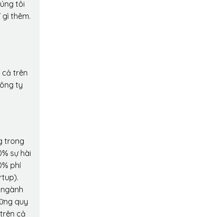
úng tôi
 gì thêm.
 cả trên
công ty
g trong
0% sự hài
0% phí
rtup).
o ngành
hững quy
 trên cả