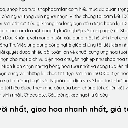
hoa, shop hoa tươi shophoamilan.com hiểu mức độ quan trọn
p của người tặng đến người nhận. Vì thế chúng tôi cam kết 10
. Với bất cứ điều gì không hài lòng bạn đều được hoàn lại 10
amilan.com là một công ty khởi nghiệp về công nghệ (IT Sta
ễn Duy Khánh, với mong muốn xây dựng một hệ sinh thái ch
ông Tin. Việc ứng dụng công nghệ giúp chúng tôi tiết kiệm n
iải quyết được nhiều bài toán lớn về chuỗi cung ứng hoa tươi
họn cho một dịch vụ điện hoa chuyên nghiệp như shop hoa t
 Milan luôn chọn những bông hoa tươi nhất và sáng tạo lên 
ạn cùng với những lời chúc tốt đẹp. Với hơn 150.000 điện ho
sự tin tưởng tuyệt vời. Ngoài các dịch vụ về hoa tươi như: h
tôi hiểu được thêm nhu cầu của bạn, chúng tôi có liên kết v
 sinh nhật, Chocolate, Gấu bông, kẹo ngọt, trái cây…
vời nhất, giao hoa nhanh nhất, giá t