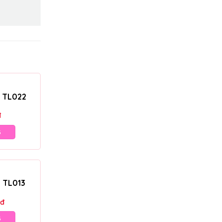
– TL022
đ
G
– TL013
đ
G