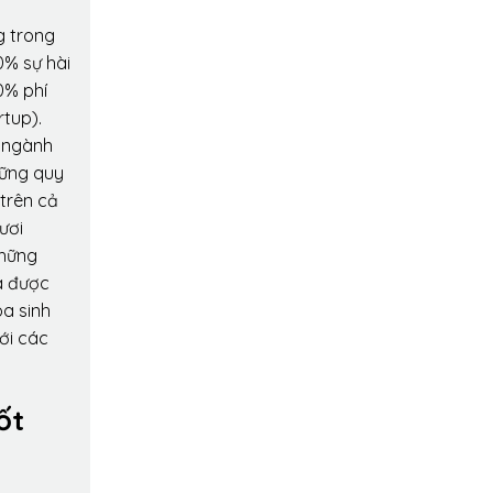
g trong
0% sự hài
0% phí
rtup).
o ngành
hững quy
 trên cả
ươi
những
a được
oa sinh
ới các
ốt