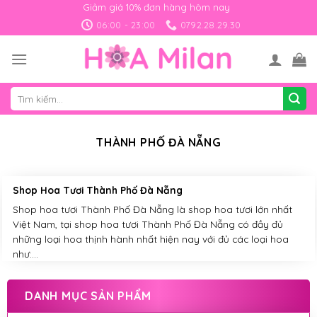
Skip
Giảm giá 10% đơn hàng hôm nay
to
06:00 - 23:00
0792.28.29.30
content
Tìm
kiếm:
THÀNH PHỐ ĐÀ NẴNG
Shop Hoa Tươi Thành Phố Đà Nẵng
Shop hoa tươi Thành Phố Đà Nẵng là shop hoa tươi lớn nhất
Việt Nam, tại shop hoa tươi Thành Phố Đà Nẵng có đầy đủ
những loại hoa thịnh hành nhất hiện nay với đủ các loại hoa
như:...
DANH MỤC SẢN PHẨM