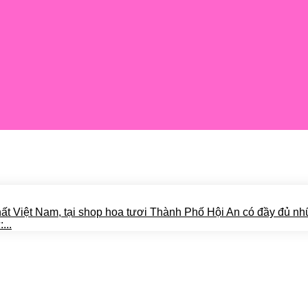
ất Việt Nam, tại shop hoa tươi Thành Phố Hội An có đầy đủ n
...