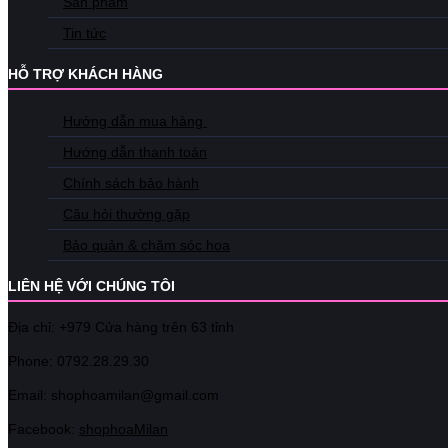
Sản phẩm
Tin tức
HỖ TRỢ KHÁCH HÀNG
Hướng dẫn mua hàng
Hướng dẫn thanh toán
Chính sách bảo hành
Câu hỏi thường gặp
Bảo quản & chăm sóc hoa
LIÊN HỆ VỚI CHÚNG TÔI
Địa chỉ: +979 Cửa hàng trên 63 tỉnh
Phone: 07
92.28.29.30
Email: shophoamilan@gmail.com
Facebook:
shophoaMilan