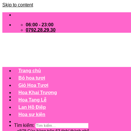
Skip to content
06:00 - 23:00
0792.28.29.30
Trang chủ
Bó hoa tươi
Giỏ Hoa Tươi
Hoa Khai Trương
Hoa Tang Lễ
Lan Hồ Điệp
Hoa sự kiện
Tìm kiếm:
+979 Cửa hàng trên 63 tỉnh/ thành phố