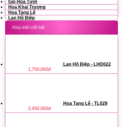
Giỏ Hoa Tươi
Hoa Khai Trương
Hoa Tang Lễ
Lan Hồ Điệp
Hoa mới nổi bật
Lan Hồ Điệp - LHD022
1,750,000
đ
Hoa Tang Lễ - TL029
2,450,000
đ