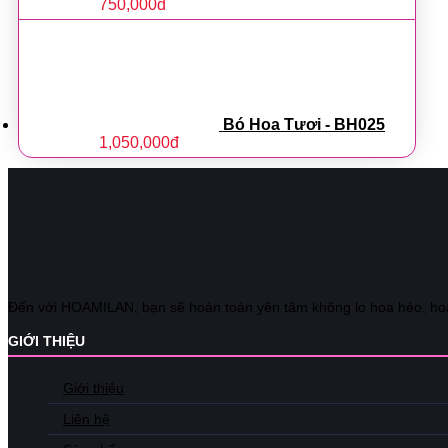
750,000
đ
Bó Hoa Tươi - BH025
1,050,000
đ
Đến với HOAMILAN, bạn sẽ hoàn toàn yên tâm không lo hoa héo, hoa c
GIỚI THIỆU
Giới thiệu
Liên hệ