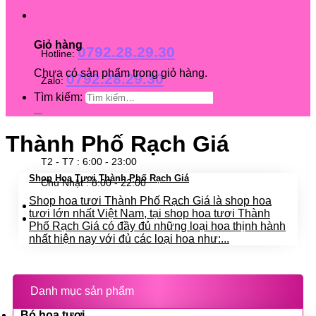
Giỏ hàng
0792.28.29.30
Hotline:
Chưa có sản phẩm trong giỏ hàng.
0792.28.29.30
Zalo:
Tìm kiếm:
Thành Phố Rạch Giá
T2 - T7 : 6:00 - 23:00
Shop Hoa Tươi Thành Phố Rạch Giá
Chủ Nhật : 8:00 - 22:00
Shop hoa tươi Thành Phố Rạch Giá là shop hoa
tươi lớn nhất Việt Nam, tại shop hoa tươi Thành
Phố Rạch Giá có đầy đủ những loại hoa thịnh hành
nhất hiện nay với đủ các loại hoa như:...
Danh mục sản phẩm
Bó hoa tươi