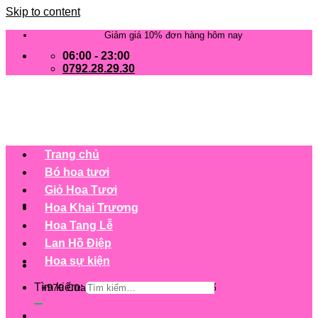
Skip to content
Giảm giá 10% đơn hàng hôm nay
06:00 - 23:00
0792.28.29.30
Trang chủ
Bó hoa tươi
Giỏ Hoa Tươi
Hoa Khai Trương
Hoa Tang Lễ
Lan Hồ Điệp
Hoa sự kiện
Tìm kiếm:
+979 Cửa hàng trên 63 tỉnh/ thành phố