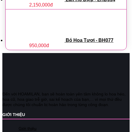
2,150,000
đ
Bó Hoa Tươi - BH077
950,000
đ
Đến với HOAMILAN, bạn sẽ hoàn toàn yên tâm không lo hoa héo,
hoa cũ, hoa giao trễ giờ, sai kế hoạch của bạn,... vì mọi thứ đều
được chúng tôi chuẩn bị hoàn hảo trong từng công đoạn.
GIỚI THIỆU
Giới thiệu