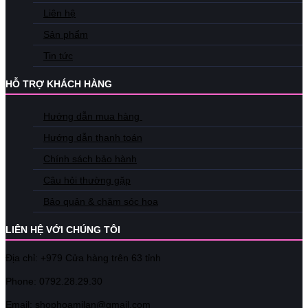
Liên hệ
Sản phẩm
Tin tức
HỖ TRỢ KHÁCH HÀNG
Hướng dẫn mua hàng
Hướng dẫn thanh toán
Chính sách bảo hành
Câu hỏi thường gặp
Bảo quản & chăm sóc hoa
LIÊN HỆ VỚI CHÚNG TÔI
Địa chỉ: +979 Cửa hàng trên 63 tỉnh
Phone: 07
92.28.29.30
Email: shophoamilan@gmail.com