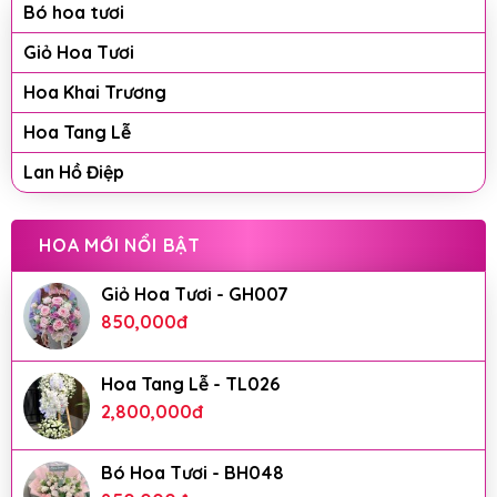
Bó hoa tươi
Giỏ Hoa Tươi
Hoa Khai Trương
Hoa Tang Lễ
Lan Hồ Điệp
HOA MỚI NỔI BẬT
Giỏ Hoa Tươi - GH007
850,000
đ
Hoa Tang Lễ - TL026
2,800,000
đ
Bó Hoa Tươi - BH048