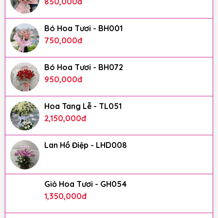
850,000
đ
Bó Hoa Tươi - BH001
750,000
đ
Bó Hoa Tươi - BH072
950,000
đ
Hoa Tang Lễ - TL051
2,150,000
đ
Lan Hồ Điệp - LHD008
Giỏ Hoa Tươi - GH054
1,350,000
đ