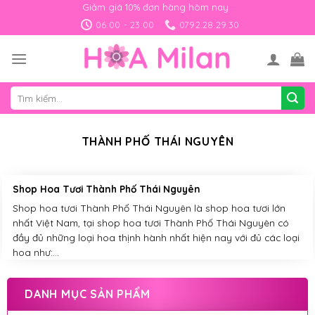
Skip
Giảm giá 10% đơn hàng hôm nay
to
06:00 - 23:00
0792.28.29.30
content
Tìm
kiếm:
THÀNH PHỐ THÁI NGUYÊN
Shop Hoa Tươi Thành Phố Thái Nguyên
Shop hoa tươi Thành Phố Thái Nguyên là shop hoa tươi lớn
nhất Việt Nam, tại shop hoa tươi Thành Phố Thái Nguyên có
đầy đủ những loại hoa thịnh hành nhất hiện nay với đủ các loại
hoa như:...
DANH MỤC SẢN PHẨM