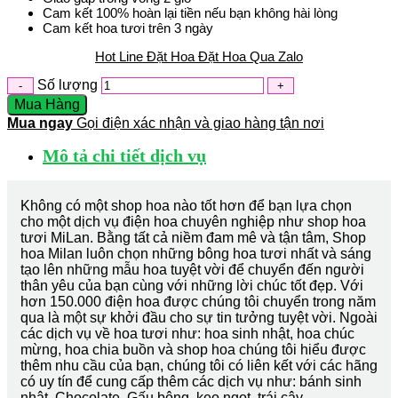
Cam kết 100% hoàn lại tiền nếu bạn không hài lòng
Cam kết hoa tươi trên 3 ngày
Hot Line Đặt Hoa
Đặt Hoa Qua Zalo
Số lượng
Mua Hàng
Mua ngay
Gọi điện xác nhận và giao hàng tận nơi
Mô tả chi tiết dịch vụ
Không có một shop hoa nào tốt hơn để bạn lựa chọn
cho một dịch vụ điện hoa chuyên nghiệp như shop hoa
tươi MiLan. Bằng tất cả niềm đam mê và tận tâm, Shop
hoa Milan luôn chọn những bông hoa tươi nhất và sáng
tạo lên những mẫu hoa tuyệt vời để chuyển đến người
thân yêu của bạn cùng với những lời chúc tốt đẹp. Với
hơn 150.000 điện hoa được chúng tôi chuyển trong năm
qua là một sự khởi đầu cho sự tin tưởng tuyệt vời. Ngoài
các dịch vụ về hoa tươi như: hoa sinh nhật, hoa chúc
mừng, hoa chia buồn và shop hoa chúng tôi hiểu được
thêm nhu cầu của bạn, chúng tôi có liên kết với các hãng
có uy tín để cung cấp thêm các dịch vụ như: bánh sinh
nhật, Chocolate, Gấu bông, kẹo ngọt, trái cây…