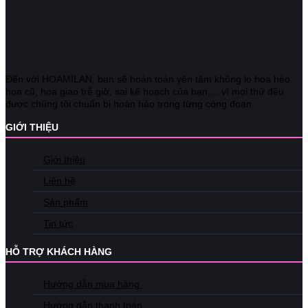
Đến với HOAMILAN, bạn sẽ hoàn toàn yên tâm không lo hoa héo,
hoa cũ, hoa giao trễ giờ, sai kế hoạch của bạn,... vì mọi thứ đều
được chúng tôi chuẩn bị hoàn hảo trong từng công đoạn.
GIỚI THIỆU
Giới thiệu
Liên hệ
Sản phẩm
Tin tức
HỖ TRỢ KHÁCH HÀNG
Hướng dẫn mua hàng
Hướng dẫn thanh toán