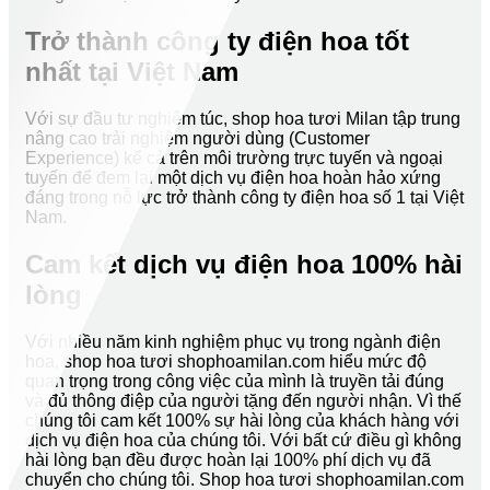
Trở thành công ty điện hoa tốt
nhất tại Việt Nam
Với sự đầu tư nghiêm túc, shop hoa tươi Milan tập trung
nâng cao trải nghiệm người dùng (Customer
Experience) kể cả trên môi trường trực tuyến và ngoại
tuyến để đem lại một dịch vụ điện hoa hoàn hảo xứng
đáng trong nỗ lực trở thành công ty điện hoa số 1 tại Việt
Nam.
Cam kết dịch vụ điện hoa 100% hài
lòng
Với nhiều năm kinh nghiệm phục vụ trong ngành điện
hoa, shop hoa tươi shophoamilan.com hiểu mức độ
quan trọng trong công việc của mình là truyền tải đúng
và đủ thông điệp của người tặng đến người nhận. Vì thế
chúng tôi cam kết 100% sự hài lòng của khách hàng với
dịch vụ điện hoa của chúng tôi. Với bất cứ điều gì không
hài lòng bạn đều được hoàn lại 100% phí dịch vụ đã
chuyển cho chúng tôi. Shop hoa tươi shophoamilan.com