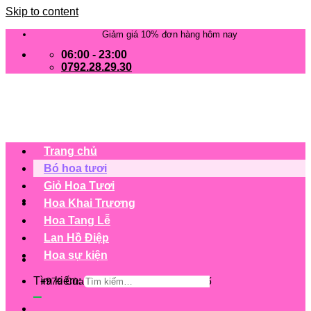
Skip to content
Giảm giá 10% đơn hàng hôm nay
06:00 - 23:00
0792.28.29.30
Trang chủ
Bó hoa tươi
Giỏ Hoa Tươi
Hoa Khai Trương
Hoa Tang Lễ
Lan Hồ Điệp
Hoa sự kiện
Tìm kiếm:
+979 Cửa hàng trên 63 tỉnh/ thành phố