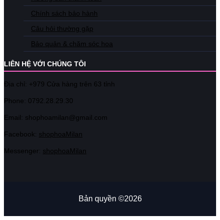
Chính sách bảo hành
Câu hỏi thường gặp
Bảo quản & chăm sóc hoa
LIÊN HỆ VỚI CHÚNG TÔI
Địa chỉ: +979 Cửa hàng trên 63 tỉnh
Phone: 07
92.28.29.30
Email: shophoamilan@gmail.com
Facebook:
shophoaMilan
Messenger:
shophoaMilan
Bản quyền ©2026