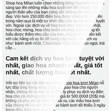
Shop hoa Milan luôn chọn những bông hoa tươi nhất và
sáng tạo lên những mẫu hoa tuyệt vời để chuyển đến
người thân yêu của bạn cùng với những lời chúc tốt
đẹp. Với hơn 150.000 điện hoa được chúng tôi chuyển
trong năm qua là một sự khởi đầu cho sự tin tưởng tuyệt
vời. Ngoài các dịch vụ về hoa tươi như: hoa sinh nhật,
hoa chúc mừng, hoa chia buồn và shop hoa chúng tôi
hiểu được thêm nhu cầu của bạn, chúng tôi có liên kết
với các hãng có uy tín để cung cấp thêm các dịch vụ
như: bánh sinh nhật, Chocolate, Gấu bông, kẹo ngọt, trái
cây…
Cam kết dịch vụ hoa tươi tuyệt vời
nhất, giao hoa nhanh nhất, giá tốt
nhất, chất lượng hoa tốt nhất.
Với sự liên tục cải tiến quy trình,
shop hoa tươi Milan
nỗ
lực đáp ứng trong vòng 2 giờ sẽ giao hoa cho người
nhận, chúng tôi là một số ít công ty phục vụ dịch vụ điện
hoa cho cả những mẫu hoa có giá từ 500.000đ (20$) mà
không có phụ phí gì thêm. Ngoài ra, các mẫu hoa tươi
của chúng tôi có xác nhận bảo hành tươi tối thiểu 3 ngày
trong điều kiện bình thường.