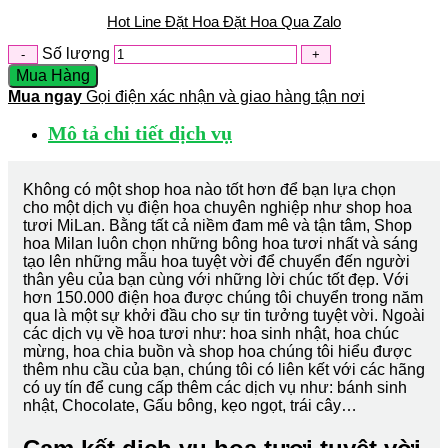
Hot Line Đặt Hoa
Đặt Hoa Qua Zalo
Số lượng
Mua Hàng
Mua ngay
Gọi điện xác nhận và giao hàng tận nơi
Mô tả chi tiết dịch vụ
Không có một shop hoa nào tốt hơn để bạn lựa chọn
cho một dịch vụ điện hoa chuyên nghiệp như shop hoa
tươi MiLan. Bằng tất cả niềm đam mê và tận tâm, Shop
hoa Milan luôn chọn những bông hoa tươi nhất và sáng
tạo lên những mẫu hoa tuyệt vời để chuyển đến người
thân yêu của bạn cùng với những lời chúc tốt đẹp. Với
hơn 150.000 điện hoa được chúng tôi chuyển trong năm
qua là một sự khởi đầu cho sự tin tưởng tuyệt vời. Ngoài
các dịch vụ về hoa tươi như: hoa sinh nhật, hoa chúc
mừng, hoa chia buồn và shop hoa chúng tôi hiểu được
thêm nhu cầu của bạn, chúng tôi có liên kết với các hãng
có uy tín để cung cấp thêm các dịch vụ như: bánh sinh
nhật, Chocolate, Gấu bông, kẹo ngọt, trái cây…