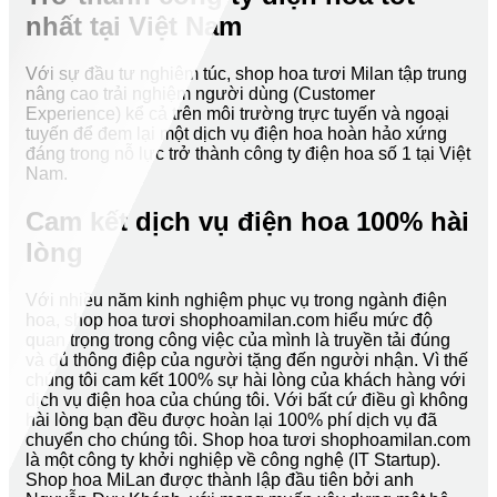
nhất tại Việt Nam
Với sự đầu tư nghiêm túc, shop hoa tươi Milan tập trung
nâng cao trải nghiệm người dùng (Customer
Experience) kể cả trên môi trường trực tuyến và ngoại
tuyến để đem lại một dịch vụ điện hoa hoàn hảo xứng
đáng trong nỗ lực trở thành công ty điện hoa số 1 tại Việt
Nam.
Cam kết dịch vụ điện hoa 100% hài
lòng
Với nhiều năm kinh nghiệm phục vụ trong ngành điện
hoa, shop hoa tươi shophoamilan.com hiểu mức độ
quan trọng trong công việc của mình là truyền tải đúng
và đủ thông điệp của người tặng đến người nhận. Vì thế
chúng tôi cam kết 100% sự hài lòng của khách hàng với
dịch vụ điện hoa của chúng tôi. Với bất cứ điều gì không
hài lòng bạn đều được hoàn lại 100% phí dịch vụ đã
chuyển cho chúng tôi. Shop hoa tươi shophoamilan.com
là một công ty khởi nghiệp về công nghệ (IT Startup).
Shop hoa MiLan được thành lập đầu tiên bởi anh