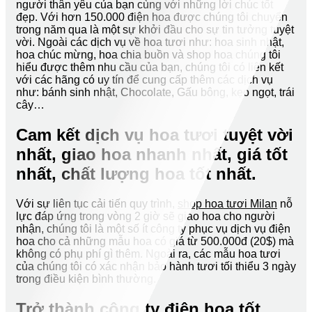
người thân yêu của bạn cùng với những lời chúc tốt
đẹp. Với hơn 150.000 điện hoa được chúng tôi chuyển
trong năm qua là một sự khởi đầu cho sự tin tưởng tuyệt
vời. Ngoài các dịch vụ về hoa tươi như: hoa sinh nhật,
hoa chúc mừng, hoa chia buồn và shop hoa chúng tôi
hiểu được thêm nhu cầu của bạn, chúng tôi có liên kết
với các hãng có uy tín để cung cấp thêm các dịch vụ
như: bánh sinh nhật, Chocolate, Gấu bông, kẹo ngọt, trái
cây…
Cam kết dịch vụ hoa tươi tuyệt vời
nhất, giao hoa nhanh nhất, giá tốt
nhất, chất lượng hoa tốt nhất.
Với sự liên tục cải tiến quy trình,
shop hoa tươi Milan
nỗ
lực đáp ứng trong vòng 2 giờ sẽ giao hoa cho người
nhận, chúng tôi là một số ít công ty phục vụ dịch vụ điện
hoa cho cả những mẫu hoa có giá từ 500.000đ (20$) mà
không có phụ phí gì thêm. Ngoài ra, các mẫu hoa tươi
của chúng tôi có xác nhận bảo hành tươi tối thiểu 3 ngày
trong điều kiện bình thường.
Trở thành công ty điện hoa tốt