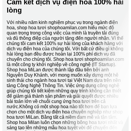
Cam kết dịch vụ điện hoa 100% hài
lòng
Với nhiều năm kinh nghiệm phục vụ trong ngành điện
hoa, shop hoa tươi shophoamilan.com hiểu mức độ
quan trọng trong công việc của mình là truyền tải đúng
và đủ thông điệp của người tặng đến người nhận. Vì thế
chúng tôi cam kết 100% sự hài lòng của khách hàng với
dịch vụ điện hoa của chúng tôi. Với bất cứ điều gì không
hài lòng bạn đều được hoàn lại 100% phí dịch vụ đã
chuyển cho chúng tôi. Shop hoa tươi shophoamilan.com
là một công ty khởi nghiệp về công nghệ (IT Startup).
Shop hoa MiLan được thành lập đầu tiên bởi anh
Nguyễn Duy Khánh, với mong muốn xây dựng một hệ
sinh thái cho ngành hoa tươi tại Việt Nam dựa trên nền
tảng Công Nghệ Thông Tin. Việc ứng dụng công nghệ
giúp chúng tôi tiết kiệm những quy trình không cần thiết
để giảm giá thành sản phẩm và giải quyết được nhiều
bài toán lớn về chuỗi cung ứng hoa tươi trên cả
nước.Không có một shop hoa nào tốt hơn để bạn lựa
chọn cho một dịch vụ điện hoa chuyên nghiệp như shop
hoa tươi MiLan. Bằng tất cả niềm đam mê và tận tâm,
Shop hoa Milan luôn chọn những bông hoa tươi nhất và
sáng tạo lên những mẫu hoa tuyệt vời để chuyển đến