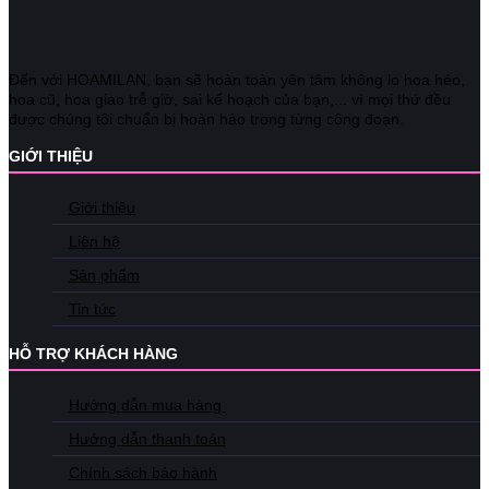
Đến với HOAMILAN, bạn sẽ hoàn toàn yên tâm không lo hoa héo,
hoa cũ, hoa giao trễ giờ, sai kế hoạch của bạn,... vì mọi thứ đều
được chúng tôi chuẩn bị hoàn hảo trong từng công đoạn.
GIỚI THIỆU
Giới thiệu
Liên hệ
Sản phẩm
Tin tức
HỖ TRỢ KHÁCH HÀNG
Hướng dẫn mua hàng
Hướng dẫn thanh toán
Chính sách bảo hành