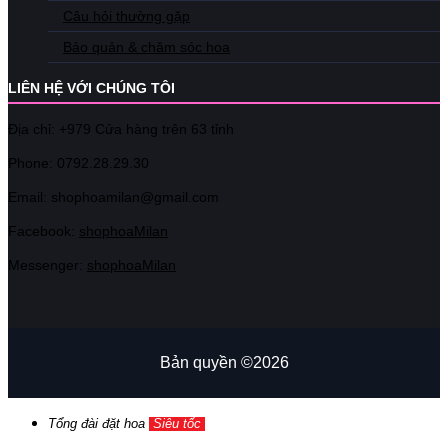
Câu hỏi thường gặp
Bảo quản & chăm sóc hoa
LIÊN HỆ VỚI CHÚNG TÔI
Địa chỉ: +979 Cửa hàng trên 63 tỉnh
Phone: 07
92.28.29.30
Email: shophoamilan@gmail.com
Facebook:
shophoaMilan
Messenger:
shophoaMilan
Bản quyền ©2026
Tổng đài đặt hoa
Siêu tốc