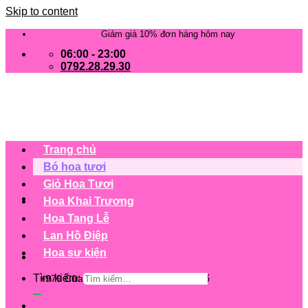
Skip to content
Giảm giá 10% đơn hàng hôm nay
06:00 - 23:00
0792.28.29.30
Trang chủ
Bó hoa tươi
Giỏ Hoa Tươi
Hoa Khai Trương
Hoa Tang Lễ
Lan Hồ Điệp
Hoa sự kiện
Tìm kiếm:
+979 Cửa hàng trên 63 tỉnh/ thành phố