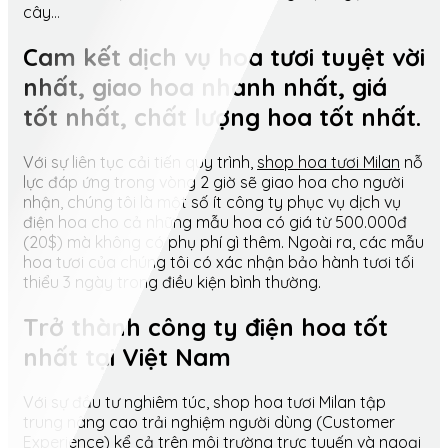
cây…
Cam kết dịch vụ hoa tươi tuyệt vời
nhất, giao hoa nhanh nhất, giá
tốt nhất, chất lượng hoa tốt nhất.
Với sự liên tục cải tiến quy trình,
shop hoa tươi Milan
nỗ
lực đáp ứng trong vòng 2 giờ sẽ giao hoa cho người
nhận, chúng tôi là một số ít công ty phục vụ dịch vụ
điện hoa cho cả những mẫu hoa có giá từ 500.000đ
(20$) mà không có phụ phí gì thêm. Ngoài ra, các mẫu
hoa tươi của chúng tôi có xác nhận bảo hành tươi tối
thiểu 3 ngày trong điều kiện bình thường.
Trở thành công ty điện hoa tốt
nhất tại Việt Nam
Với sự đầu tư nghiêm túc, shop hoa tươi Milan tập
trung nâng cao trải nghiệm người dùng (Customer
Experience) kể cả trên môi trường trực tuyến và ngoại