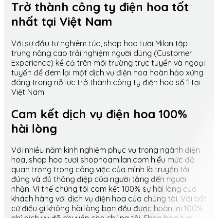
Trở thành công ty điện hoa tốt
nhất tại Việt Nam
Với sự đầu tư nghiêm túc, shop hoa tươi Milan tập
trung nâng cao trải nghiệm người dùng (Customer
Experience) kể cả trên môi trường trực tuyến và ngoại
tuyến để đem lại một dịch vụ điện hoa hoàn hảo xứng
đáng trong nỗ lực trở thành công ty điện hoa số 1 tại
Việt Nam.
Cam kết dịch vụ điện hoa 100%
hài lòng
Với nhiều năm kinh nghiệm phục vụ trong ngành điện
hoa, shop hoa tươi shophoamilan.com hiểu mức độ
quan trọng trong công việc của mình là truyền tải
đúng và đủ thông điệp của người tặng đến người
nhận. Vì thế chúng tôi cam kết 100% sự hài lòng của
khách hàng với dịch vụ điện hoa của chúng tôi. Với bất
cứ điều gì không hài lòng bạn đều được hoàn lại 100%