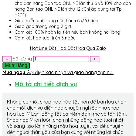
cho đơn hàng Bạn tạo ONLINE lần thứ 6 và 10% cho đơn
hàng Bạn tạo ONLINE lần thứ 12 (Chỉ áp dụng tại Tp.
HCM)
Giao miễn phí trong nội thành 63/63 tỉnh
Giao gấp trong vòng 2 giờ
Cam kết 100% hoàn lại tiền nếu bạn không hài lòng
Cam kết hoa tươi trên 3 ngày
Hot Line Đặt Hoa
Đặt Hoa Qua Zalo
Số lượng
Mua Hàng
Mua ngay
Gọi điện xác nhận và giao hàng tận nơi
Mô tả chi tiết dịch vụ
Không có một shop hoa nào tốt hơn để bạn lựa chọn
cho một dịch vụ điện hoa chuyên nghiệp như shop
hoa tươi MiLan. Bằng tất cả niềm đam mê và tận tâm,
Shop hoa Milan luôn chọn những bông hoa tươi nhất
và sáng tạo lên những mẫu hoa tuyệt vời để chuyển
đến người thân yêu của bạn cùng với những lời chúc