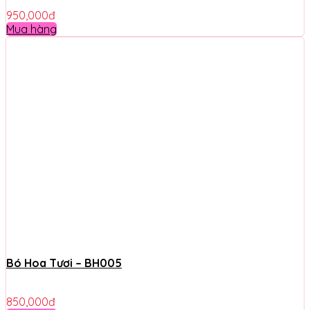
950,000
đ
Mua hàng
Bó Hoa Tươi – BH005
850,000
đ