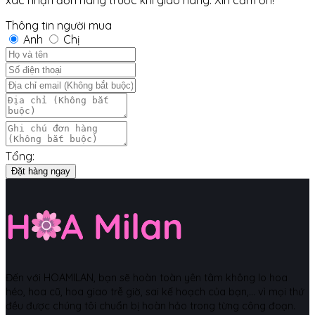
Thông tin người mua
Anh
Chị
Tổng:
Đặt hàng ngay
Đến với HOAMILAN, bạn sẽ hoàn toàn yên tâm không lo hoa
héo, hoa cũ, hoa giao trễ giờ, sai kế hoạch của bạn,... vì mọi thứ
đều được chúng tôi chuẩn bị hoàn hảo trong từng công đoạn.