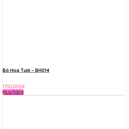
Bó Hoa Tươi – BH014
1,150,000
đ
Mua hàng