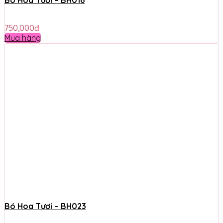
750,000
đ
Mua hàng
Bó Hoa Tươi – BH023