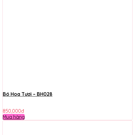
Bó Hoa Tươi – BH028
850,000
đ
Mua hàng