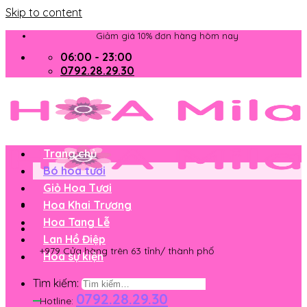
Skip to content
Giảm giá 10% đơn hàng hôm nay
06:00 - 23:00
0792.28.29.30
Trang chủ
Bó hoa tươi
Giỏ Hoa Tươi
Hoa Khai Trương
Hoa Tang Lễ
Lan Hồ Điệp
+979 Cửa hàng trên 63 tỉnh/ thành phố
Hoa sự kiện
Tìm kiếm:
0792.28.29.30
Hotline: