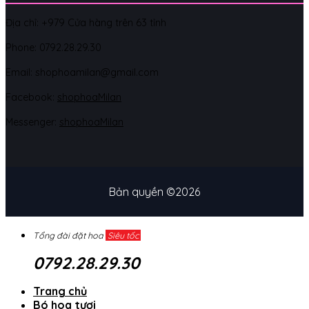
Địa chỉ: +979 Cửa hàng trên 63 tỉnh
Phone: 07
92.28.29.30
Email: shophoamilan@gmail.com
Facebook:
shophoaMilan
Messenger:
shophoaMilan
Bản quyền ©2026
Tổng đài đặt hoa
Siêu tốc
0792.28.29.30
Trang chủ
Bó hoa tươi