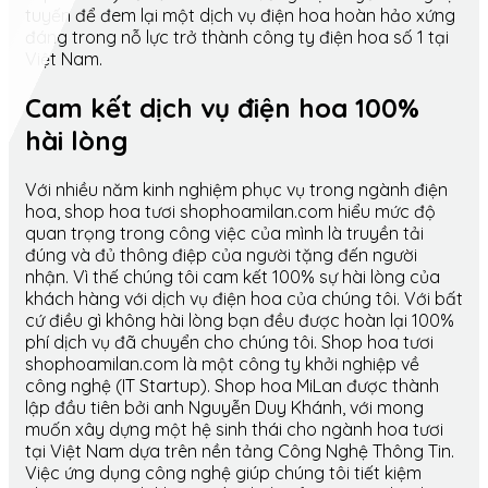
tuyến để đem lại một dịch vụ điện hoa hoàn hảo xứng
đáng trong nỗ lực trở thành công ty điện hoa số 1 tại
Việt Nam.
Cam kết dịch vụ điện hoa 100%
hài lòng
Với nhiều năm kinh nghiệm phục vụ trong ngành điện
hoa, shop hoa tươi shophoamilan.com hiểu mức độ
quan trọng trong công việc của mình là truyền tải
đúng và đủ thông điệp của người tặng đến người
nhận. Vì thế chúng tôi cam kết 100% sự hài lòng của
khách hàng với dịch vụ điện hoa của chúng tôi. Với bất
cứ điều gì không hài lòng bạn đều được hoàn lại 100%
phí dịch vụ đã chuyển cho chúng tôi. Shop hoa tươi
shophoamilan.com là một công ty khởi nghiệp về
công nghệ (IT Startup). Shop hoa MiLan được thành
lập đầu tiên bởi anh Nguyễn Duy Khánh, với mong
muốn xây dựng một hệ sinh thái cho ngành hoa tươi
tại Việt Nam dựa trên nền tảng Công Nghệ Thông Tin.
Việc ứng dụng công nghệ giúp chúng tôi tiết kiệm