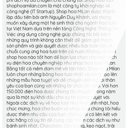
phí dịch vụ đã chuyển cho chúng tôi. Shop hoa tươi
shophoamilan.com là một công ty khởi nghiệp về
công nghệ (IT Startup). Shop hoa MiLan được thành
lập đầu tiên bởi anh Nguyễn Duy Khánh, với mong
muốn xây dựng một hệ sinh thái cho ngành hoa tươi
tại Việt Nam dựa trên nền tảng Công Nghệ Thông Tin.
Việc ứng dụng công nghệ giúp chúng tôi tiết kiệm
những quy trình không cần thiết để giảm giá thành
sản phẩm và giải quyết được nhiều bài toán lớn về
chuỗi cung ứng hoa tươi trên cả nước.Không có một
shop hoa nào tốt hơn để bạn lựa chọn cho một dịch
vụ điện hoa chuyên nghiệp như shop hoa tươi MiLan.
Bằng tất cả niềm đam mê và tận tâm, Shop hoa Milan
luôn chọn những bông hoa tươi nhất và sáng tạo lên
những mẫu hoa tuyệt vời để chuyển đến người thân
yêu của bạn cùng với những lời chúc tốt đẹp. Với hơn
150.000 điện hoa được chúng tôi chuyển trong năm
qua là một sự khởi đầu cho sự tin tưởng tuyệt vời.
Ngoài các dịch vụ về hoa tươi như: hoa sinh nhật, hoa
chúc mừng, hoa chia buồn và shop hoa chúng tôi hiểu
được thêm nhu cầu của bạn, chúng tôi có liên kết với
các hãng có uy tín để cung cấp thêm các dịch vụ như:
bánh sinh nhật, Chocolate, Gấu bông, kẹo ngọt, trái