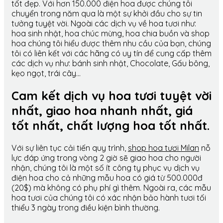
tốt đẹp. Với hơn 150.000 điện hoa được chúng tôi
chuyển trong năm qua là một sự khởi đầu cho sự tin
tưởng tuyệt vời. Ngoài các dịch vụ về hoa tươi như:
hoa sinh nhật, hoa chúc mừng, hoa chia buồn và shop
hoa chúng tôi hiểu được thêm nhu cầu của bạn, chúng
tôi có liên kết với các hãng có uy tín để cung cấp thêm
các dịch vụ như: bánh sinh nhật, Chocolate, Gấu bông,
kẹo ngọt, trái cây…
Cam kết dịch vụ hoa tươi tuyệt vời
nhất, giao hoa nhanh nhất, giá
tốt nhất, chất lượng hoa tốt nhất.
Với sự liên tục cải tiến quy trình,
shop hoa tươi Milan
nỗ
lực đáp ứng trong vòng 2 giờ sẽ giao hoa cho người
nhận, chúng tôi là một số ít công ty phục vụ dịch vụ
điện hoa cho cả những mẫu hoa có giá từ 500.000đ
(20$) mà không có phụ phí gì thêm. Ngoài ra, các mẫu
hoa tươi của chúng tôi có xác nhận bảo hành tươi tối
thiểu 3 ngày trong điều kiện bình thường.