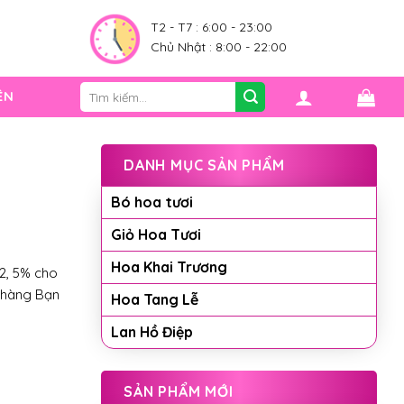
0
T2 - T7 : 6:00 - 23:00
Chủ Nhật : 8:00 - 22:00
Tìm
ỆN
kiếm:
DANH MỤC SẢN PHẨM
Bó hoa tươi
Giỏ Hoa Tươi
Hoa Khai Trương
2, 5% cho
 hàng Bạn
Hoa Tang Lễ
Lan Hồ Điệp
SẢN PHẨM MỚI