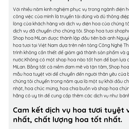
Với nhiều năm kinh nghiệm phục vụ trong ngành điện 
công việc của mình là truyền tải đúng và đủ thông điệ
lòng của khách hàng với dịch vụ điện hoa của chúng tôi
dịch vụ đã chuyển cho chúng tôi. Shop hoa tươi shopho
Shop hoa MiLan được thành lập đầu tiên bởi anh Nguy
hoa tươi tại Việt Nam dựa trên nền tảng Công Nghệ Th
trình không cần thiết để giảm giá thành sản phẩm và g
nước.Không có một shop hoa nào tốt hơn để bạn lựa c
MiLan. Bằng tất cả niềm đam mê và tận tâm, Shop hoa
mẫu hoa tuyệt vời để chuyển đến người thân yêu của b
chúng tôi chuyển trong năm qua là một sự khởi đầu cho 
nhật, hoa chúc mừng, hoa chia buồn và shop hoa chúng 
hãng có uy tín để cung cấp thêm các dịch vụ như: bánh
Cam kết dịch vụ hoa tươi tuyệt 
nhất, chất lượng hoa tốt nhất.