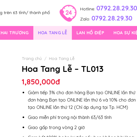
0792.28.29.3
Hotline:
 trên 63 tỉnh/ thành phố
0792.28.29.30
Zalo:
KHAI TRƯƠNG
HOA TANG LỄ
LAN HỒ ĐIỆP
HOA SỰ KI
Trang chủ
/
Hoa Tang Lễ
Hoa Tang Lễ – TL013
1,850,000
đ
Giảm tiếp 3% cho đơn hàng Bạn tạo ONLINE lần thứ 
đơn hàng Bạn tạo ONLINE lần thứ 6 và 10% cho đơn
tạo ONLINE lần thứ 12 (Chỉ áp dụng tại Tp. HCM)
Giao miễn phí trong nội thành 63/63 tỉnh
Giao gấp trong vòng 2 giờ