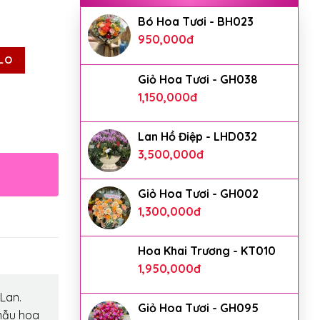
Bó Hoa Tươi - BH023
950,000
đ
LO
Giỏ Hoa Tươi - GH038
1,150,000
đ
Lan Hồ Điệp - LHD032
3,500,000
đ
Giỏ Hoa Tươi - GH002
1,300,000
đ
Hoa Khai Trương - KT010
1,950,000
đ
Lan.
Giỏ Hoa Tươi - GH095
mẫu hoa