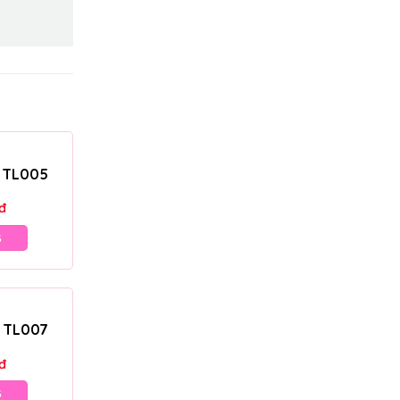
– TL005
đ
G
– TL007
đ
G