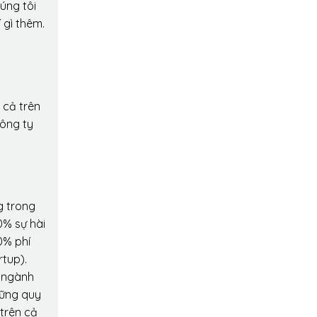
úng tôi
 gì thêm.
 cả trên
công ty
g trong
0% sự hài
0% phí
rtup).
o ngành
hững quy
 trên cả