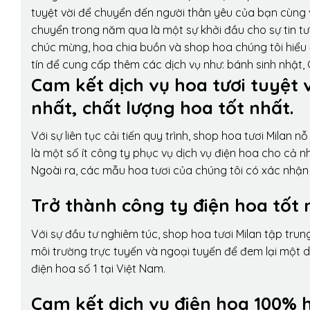
tuyệt vời để chuyển đến người thân yêu của bạn cùng v
chuyển trong năm qua là một sự khởi đầu cho sự tin tưở
chúc mừng, hoa chia buồn và shop hoa chúng tôi hiểu 
tín để cung cấp thêm các dịch vụ như: bánh sinh nhật,
Cam kết dịch vụ hoa tươi tuyệt 
nhất, chất lượng hoa tốt nhất.
Với sự liên tục cải tiến quy trình,
shop hoa tươi Milan
nỗ 
là một số ít công ty phục vụ dịch vụ điện hoa cho cả
Ngoài ra, các mẫu hoa tươi của chúng tôi có xác nhận b
Trở thành công ty điện hoa tốt 
Với sự đầu tư nghiêm túc, shop hoa tươi Milan tập tru
môi trường trực tuyến và ngoại tuyến để đem lại một 
điện hoa số 1 tại Việt Nam.
Cam kết dịch vụ điện hoa 100% h