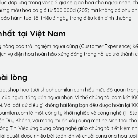
lực đáp ứng trong vòng 2 giờ sẽ giao hoa cho người nhận, ch
 những mẫu hoa có giá từ 500.000đ (20$) mà không có phụ phí
ảo hành tươi tối thiểu 3 ngày trong điều kiện bình thường.
nhất tại Việt Nam
ng nâng cao trải nghiệm người dùng (Customer Experience) kể
dịch vụ điện hoa hoàn hảo xứng đáng trong nỗ lực trở thành 
ài lòng
hoa, shop hoa tươi shophoamilan.com hiểu mức độ quan trọn
p của người tặng đến người nhận. Vì thế chúng tôi cam kết 10
. Với bất cứ điều gì không hài lòng bạn đều được hoàn lại 10
amilan.com là một công ty khởi nghiệp về công nghệ (IT Sta
ễn Duy Khánh, với mong muốn xây dựng một hệ sinh thái ch
ông Tin. Việc ứng dụng công nghệ giúp chúng tôi tiết kiệm n
iải quyết được nhiều bài toán lớn về chuỗi cung ứng hoa tươi