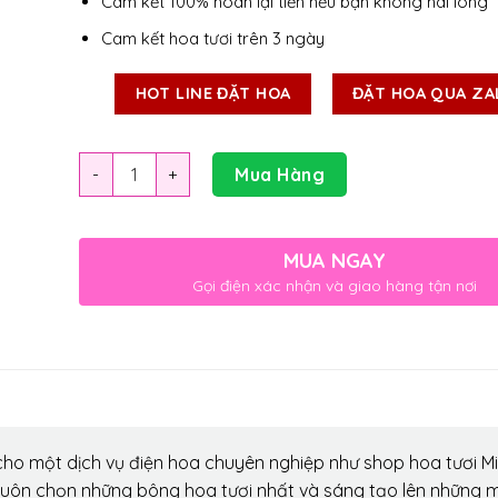
Cam kết 100% hoàn lại tiền nếu bạn không hài lòng
Cam kết hoa tươi trên 3 ngày
HOT LINE ĐẶT HOA
ĐẶT HOA QUA ZA
Số lượng
Mua Hàng
MUA NGAY
Gọi điện xác nhận và giao hàng tận nơi
ho một dịch vụ điện hoa chuyên nghiệp như shop hoa tươi Mi
luôn chọn những bông hoa tươi nhất và sáng tạo lên những 