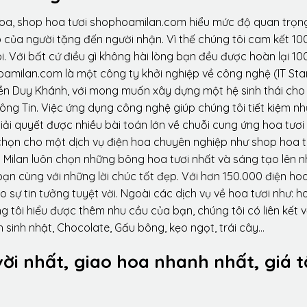
hoa, shop hoa tươi shophoamilan.com hiểu mức độ quan trọn
p của người tặng đến người nhận. Vì thế chúng tôi cam kết 10
. Với bất cứ điều gì không hài lòng bạn đều được hoàn lại 10
amilan.com là một công ty khởi nghiệp về công nghệ (IT Sta
ễn Duy Khánh, với mong muốn xây dựng một hệ sinh thái ch
ông Tin. Việc ứng dụng công nghệ giúp chúng tôi tiết kiệm n
iải quyết được nhiều bài toán lớn về chuỗi cung ứng hoa tươi
họn cho một dịch vụ điện hoa chuyên nghiệp như shop hoa t
 Milan luôn chọn những bông hoa tươi nhất và sáng tạo lên 
ạn cùng với những lời chúc tốt đẹp. Với hơn 150.000 điện ho
sự tin tưởng tuyệt vời. Ngoài các dịch vụ về hoa tươi như: h
tôi hiểu được thêm nhu cầu của bạn, chúng tôi có liên kết v
 sinh nhật, Chocolate, Gấu bông, kẹo ngọt, trái cây…
vời nhất, giao hoa nhanh nhất, giá t