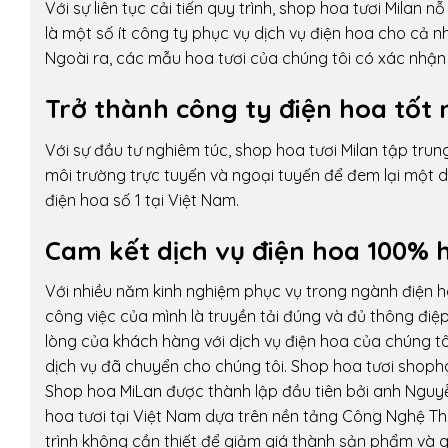
Với sự liên tục cải tiến quy trình,
shop hoa tươi Milan
nỗ 
là một số ít công ty phục vụ dịch vụ điện hoa cho cả
Ngoài ra, các mẫu hoa tươi của chúng tôi có xác nhận b
Trở thành công ty điện hoa tốt 
Với sự đầu tư nghiêm túc, shop hoa tươi Milan tập tru
môi trường trực tuyến và ngoại tuyến để đem lại một 
điện hoa số 1 tại Việt Nam.
Cam kết dịch vụ điện hoa 100% h
Với nhiều năm kinh nghiệm phục vụ trong ngành điện 
công việc của mình là truyền tải đúng và đủ thông điệ
lòng của khách hàng với dịch vụ điện hoa của chúng tôi
dịch vụ đã chuyển cho chúng tôi. Shop hoa tươi shopho
Shop hoa MiLan được thành lập đầu tiên bởi anh Nguy
hoa tươi tại Việt Nam dựa trên nền tảng Công Nghệ Th
trình không cần thiết để giảm giá thành sản phẩm và g