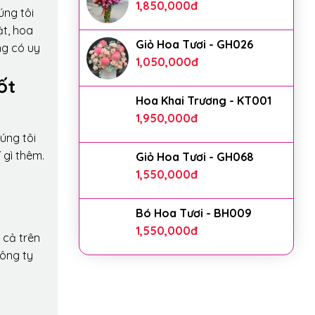
1,850,000
đ
úng tôi
ật, hoa
Giỏ Hoa Tươi - GH026
ng có uy
1,050,000
đ
ốt
Hoa Khai Trương - KT001
1,950,000
đ
úng tôi
 gì thêm.
Giỏ Hoa Tươi - GH068
1,550,000
đ
Bó Hoa Tươi - BH009
1,550,000
đ
 cả trên
công ty