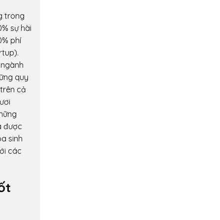
g trong
0% sự hài
0% phí
rtup).
o ngành
hững quy
 trên cả
ươi
những
a được
oa sinh
ới các
ốt