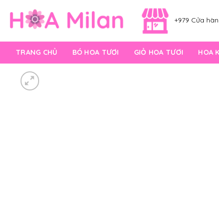
Skip
to
+979 Cửa hàng
content
TRANG CHỦ
BÓ HOA TƯƠI
GIỎ HOA TƯƠI
HOA 