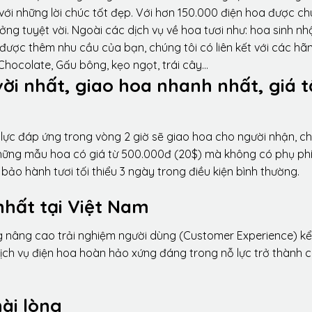
ới những lời chúc tốt đẹp. Với hơn 150.000 điện hoa được ch
ng tuyệt vời. Ngoài các dịch vụ về hoa tươi như: hoa sinh nh
được thêm nhu cầu của bạn, chúng tôi có liên kết với các hã
 Chocolate, Gấu bông, kẹo ngọt, trái cây…
vời nhất, giao hoa nhanh nhất, giá t
lực đáp ứng trong vòng 2 giờ sẽ giao hoa cho người nhận, ch
 những mẫu hoa có giá từ 500.000đ (20$) mà không có phụ phí
ảo hành tươi tối thiểu 3 ngày trong điều kiện bình thường.
nhất tại Việt Nam
ng nâng cao trải nghiệm người dùng (Customer Experience) kể
dịch vụ điện hoa hoàn hảo xứng đáng trong nỗ lực trở thành 
ài lòng