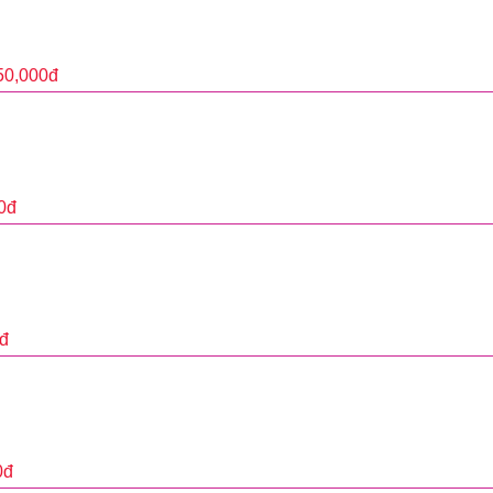
50,000
đ
0
đ
đ
0
đ