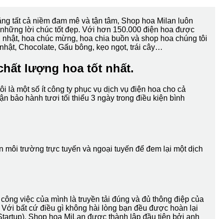
ng tất cả niềm đam mê và tận tâm, Shop hoa Milan luôn
những lời chúc tốt đẹp. Với hơn 150.000 điện hoa được
nh nhật, hoa chúc mừng, hoa chia buồn và shop hoa chúng tôi
 nhật, Chocolate, Gấu bông, kẹo ngọt, trái cây…
chất lượng hoa tốt nhất.
 là một số ít công ty phục vụ dịch vụ điện hoa cho cả
 bảo hành tươi tối thiểu 3 ngày trong điều kiện bình
n môi trường trực tuyến và ngoại tuyến để đem lại một dịch
ông việc của mình là truyền tải đúng và đủ thông điệp của
 Với bất cứ điều gì không hài lòng bạn đều được hoàn lại
Startup). Shop hoa MiLan được thành lập đầu tiên bởi anh