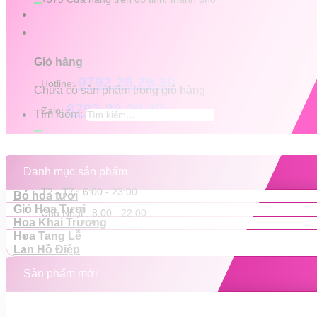
Giỏ hàng
0792.28.29.30
Hotline:
Chưa có sản phẩm trong giỏ hàng.
0792.28.29.30
Zalo:
Tìm kiếm:
Danh mục sản phẩm
T2 - T7 : 6:00 - 23:00
Bó hoa tươi
Giỏ Hoa Tươi
Chủ Nhật : 8:00 - 22:00
Hoa Khai Trương
Hoa Tang Lễ
Lan Hồ Điệp
Sản phẩm mới