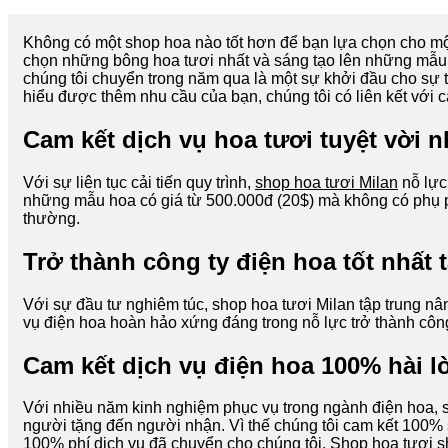
Không có một shop hoa nào tốt hơn để bạn lựa chọn cho mộ
chọn những bông hoa tươi nhất và sáng tạo lên những mẫu 
chúng tôi chuyển trong năm qua là một sự khởi đầu cho sự t
hiểu được thêm nhu cầu của bạn, chúng tôi có liên kết với 
Cam kết dịch vụ hoa tươi tuyệt vời nh
Với sự liên tục cải tiến quy trình,
shop hoa tươi Milan
nỗ lực
những mẫu hoa có giá từ 500.000đ (20$) mà không có phụ phí
thường.
Trở thành công ty điện hoa tốt nhất 
Với sự đầu tư nghiêm túc, shop hoa tươi Milan tập trung nâ
vụ điện hoa hoàn hảo xứng đáng trong nỗ lực trở thành công
Cam kết dịch vụ điện hoa 100% hài l
Với nhiều năm kinh nghiệm phục vụ trong ngành điện hoa, s
người tặng đến người nhận. Vì thế chúng tôi cam kết 100% s
100% phí dịch vụ đã chuyển cho chúng tôi. Shop hoa tươi s