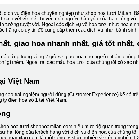
t dịch vụ điện hoa chuyên nghiệp như shop hoa tươi MiLan. Bằ
hoa tuyệt vời để chuyển đến người thân yêu của bạn cùng với 
in tưởng tuyệt vời. Ngoài các dịch vụ về hoa tươi như: hoa si
các hãng có uy tín để cung cấp thêm các dịch vụ như: bánh sinh
ất, giao hoa nhanh nhất, giá tốt nhất, 
 đáp ứng trong vòng 2 giờ sẽ giao hoa cho người nhận, chúng tôi
 gì thêm. Ngoài ra, các mẫu hoa tươi của chúng tôi có xác nhận
tại Việt Nam
ng cao trải nghiệm người dùng (Customer Experience) kể cả trê
 ty điện hoa số 1 tại Việt Nam.
òng
hop hoa tươi shophoamilan.com hiểu mức độ quan trọng trong c
ự hài lòng của khách hàng với dịch vụ điện hoa của chúng tôi.
hophoamilan.com là một công ty khởi nghiệp về công nghệ (IT 