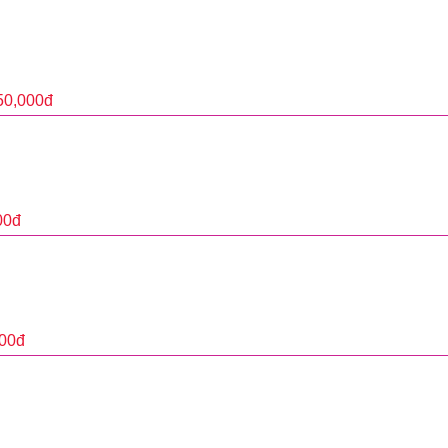
50,000
đ
00
đ
000
đ