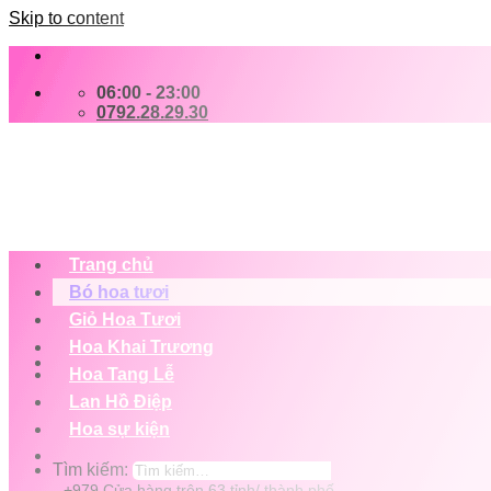
Skip to content
06:00 - 23:00
0792.28.29.30
Trang chủ
Bó hoa tươi
Giỏ Hoa Tươi
Hoa Khai Trương
Hoa Tang Lễ
Lan Hồ Điệp
Hoa sự kiện
Tìm kiếm:
+979 Cửa hàng trên 63 tỉnh/ thành phố