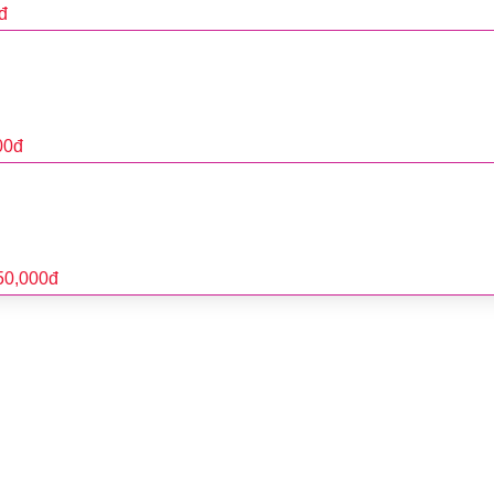
đ
00
đ
50,000
đ