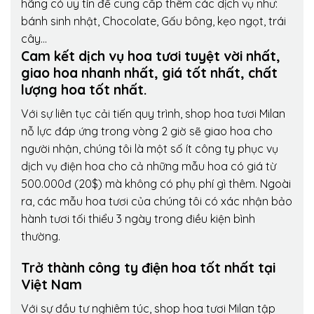
hãng có uy tín để cung cấp thêm các dịch vụ như:
bánh sinh nhật, Chocolate, Gấu bông, kẹo ngọt, trái
cây…
Cam kết dịch vụ hoa tươi tuyệt vời nhất,
giao hoa nhanh nhất, giá tốt nhất, chất
lượng hoa tốt nhất.
Với sự liên tục cải tiến quy trình,
shop hoa tươi Milan
nỗ lực đáp ứng trong vòng 2 giờ sẽ giao hoa cho
người nhận, chúng tôi là một số ít công ty phục vụ
dịch vụ điện hoa cho cả những mẫu hoa có giá từ
500.000đ (20$) mà không có phụ phí gì thêm. Ngoài
ra, các mẫu hoa tươi của chúng tôi có xác nhận bảo
hành tươi tối thiểu 3 ngày trong điều kiện bình
thường.
Trở thành công ty điện hoa tốt nhất tại
Việt Nam
Với sự đầu tư nghiêm túc, shop hoa tươi Milan tập