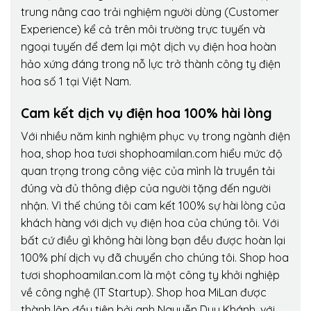
trung nâng cao trải nghiệm người dùng (Customer
Experience) kể cả trên môi trường trực tuyến và
ngoại tuyến để đem lại một dịch vụ điện hoa hoàn
hảo xứng đáng trong nỗ lực trở thành công ty điện
hoa số 1 tại Việt Nam.
Cam kết dịch vụ điện hoa 100% hài lòng
Với nhiều năm kinh nghiệm phục vụ trong ngành điện
hoa, shop hoa tươi shophoamilan.com hiểu mức độ
quan trọng trong công việc của mình là truyền tải
đúng và đủ thông điệp của người tặng đến người
nhận. Vì thế chúng tôi cam kết 100% sự hài lòng của
khách hàng với dịch vụ điện hoa của chúng tôi. Với
bất cứ điều gì không hài lòng bạn đều được hoàn lại
100% phí dịch vụ đã chuyển cho chúng tôi. Shop hoa
tươi shophoamilan.com là một công ty khởi nghiệp
về công nghệ (IT Startup). Shop hoa MiLan được
thành lập đầu tiên bởi anh Nguyễn Duy Khánh, với