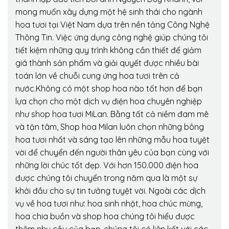
mong muốn xây dựng một hệ sinh thái cho ngành
hoa tươi tại Việt Nam dựa trên nền tảng Công Nghệ
Thông Tin. Việc ứng dụng công nghệ giúp chúng tôi
tiết kiệm những quy trình không cần thiết để giảm
giá thành sản phẩm và giải quyết được nhiều bài
toán lớn về chuỗi cung ứng hoa tươi trên cả
nước.Không có một shop hoa nào tốt hơn để bạn
lựa chọn cho một dịch vụ điện hoa chuyên nghiệp
như shop hoa tươi MiLan. Bằng tất cả niềm đam mê
và tận tâm, Shop hoa Milan luôn chọn những bông
hoa tươi nhất và sáng tạo lên những mẫu hoa tuyệt
vời để chuyển đến người thân yêu của bạn cùng với
những lời chúc tốt đẹp. Với hơn 150.000 điện hoa
được chúng tôi chuyển trong năm qua là một sự
khởi đầu cho sự tin tưởng tuyệt vời. Ngoài các dịch
vụ về hoa tươi như: hoa sinh nhật, hoa chúc mừng,
hoa chia buồn và shop hoa chúng tôi hiểu được