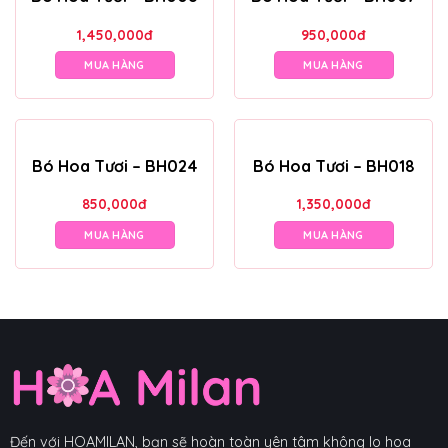
1,450,000
đ
950,000
đ
MUA HÀNG
MUA HÀNG
Bó Hoa Tươi – BH024
Bó Hoa Tươi – BH018
850,000
đ
1,350,000
đ
MUA HÀNG
MUA HÀNG
Đến với HOAMILAN, bạn sẽ hoàn toàn yên tâm không lo hoa