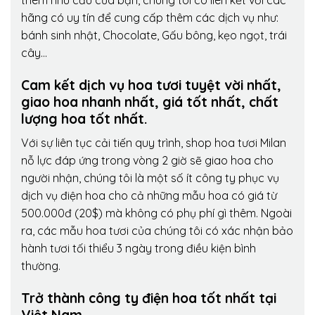
thêm nhu cầu của bạn, chúng tôi có liên kết với các
hãng có uy tín để cung cấp thêm các dịch vụ như:
bánh sinh nhật, Chocolate, Gấu bông, kẹo ngọt, trái
cây…
Cam kết dịch vụ hoa tươi tuyệt vời nhất,
giao hoa nhanh nhất, giá tốt nhất, chất
lượng hoa tốt nhất.
Với sự liên tục cải tiến quy trình,
shop hoa tươi Milan
nỗ lực đáp ứng trong vòng 2 giờ sẽ giao hoa cho
người nhận, chúng tôi là một số ít công ty phục vụ
dịch vụ điện hoa cho cả những mẫu hoa có giá từ
500.000đ (20$) mà không có phụ phí gì thêm. Ngoài
ra, các mẫu hoa tươi của chúng tôi có xác nhận bảo
hành tươi tối thiểu 3 ngày trong điều kiện bình
thường.
Trở thành công ty điện hoa tốt nhất tại
Việt Nam