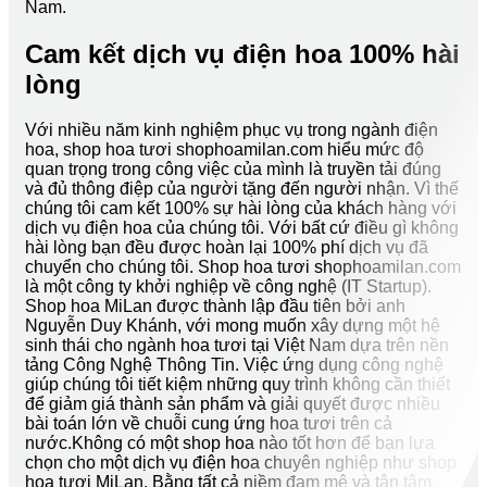
Nam.
Cam kết dịch vụ điện hoa 100% hài
lòng
Với nhiều năm kinh nghiệm phục vụ trong ngành điện
hoa, shop hoa tươi shophoamilan.com hiểu mức độ
quan trọng trong công việc của mình là truyền tải đúng
và đủ thông điệp của người tặng đến người nhận. Vì thế
chúng tôi cam kết 100% sự hài lòng của khách hàng với
dịch vụ điện hoa của chúng tôi. Với bất cứ điều gì không
hài lòng bạn đều được hoàn lại 100% phí dịch vụ đã
chuyển cho chúng tôi. Shop hoa tươi shophoamilan.com
là một công ty khởi nghiệp về công nghệ (IT Startup).
Shop hoa MiLan được thành lập đầu tiên bởi anh
Nguyễn Duy Khánh, với mong muốn xây dựng một hệ
sinh thái cho ngành hoa tươi tại Việt Nam dựa trên nền
tảng Công Nghệ Thông Tin. Việc ứng dụng công nghệ
giúp chúng tôi tiết kiệm những quy trình không cần thiết
để giảm giá thành sản phẩm và giải quyết được nhiều
bài toán lớn về chuỗi cung ứng hoa tươi trên cả
nước.Không có một shop hoa nào tốt hơn để bạn lựa
chọn cho một dịch vụ điện hoa chuyên nghiệp như shop
hoa tươi MiLan. Bằng tất cả niềm đam mê và tận tâm,