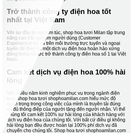
Trở thành công ty điện hoa tốt
nhất tại Việt Nam
Với sự đầu tư nghiêm túc, shop hoa tươi Milan tập trung
nâng cao trải nghiệm người dùng (Customer
Experience) kể cả trên môi trường trực tuyến và ngoại
tuyến để đem lại một dịch vụ điện hoa hoàn hảo xứng
đáng trong nỗ lực trở thành công ty điện hoa số 1 tại Việt
Nam.
Cam kết dịch vụ điện hoa 100% hài
lòng
Với nhiều năm kinh nghiệm phục vụ trong ngành điện
hoa, shop hoa tươi shophoamilan.com hiểu mức độ
quan trọng trong công việc của mình là truyền tải đúng
và đủ thông điệp của người tặng đến người nhận. Vì thế
chúng tôi cam kết 100% sự hài lòng của khách hàng với
dịch vụ điện hoa của chúng tôi. Với bất cứ điều gì không
hài lòng bạn đều được hoàn lại 100% phí dịch vụ đã
chuyển cho chúng tôi. Shop hoa tươi shophoamilan.com