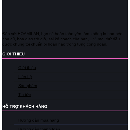
Đến với HOAMILAN, bạn sẽ hoàn toàn yên tâm không lo hoa héo,
hoa cũ, hoa giao trễ giờ, sai kế hoạch của bạn,... vì mọi thứ đều
được chúng tôi chuẩn bị hoàn hảo trong từng công đoạn.
GIỚI THIỆU
Giới thiệu
Liên hệ
Sản phẩm
Tin tức
HỖ TRỢ KHÁCH HÀNG
Hướng dẫn mua hàng
Hướng dẫn thanh toán