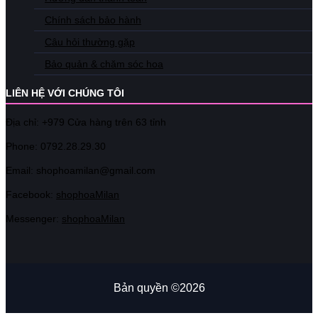
Chính sách bảo hành
Câu hỏi thường gặp
Bảo quản & chăm sóc hoa
LIÊN HỆ VỚI CHÚNG TÔI
Địa chỉ: +979 Cửa hàng trên 63 tỉnh
Phone: 07
92.28.29.30
Email: shophoamilan@gmail.com
Facebook:
shophoaMilan
Messenger:
shophoaMilan
Bản quyền ©2026