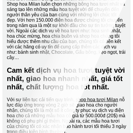
Shop hoa Milan luôn chọn những bông hoa tươi nhất và
sáng tạo lên những mẫu hoa tuyệt vời để chuyển đến
người thân yêu của bạn cùng với những lời chúc tốt
đẹp. Với hơn 150.000 điện hoa được chúng tôi chuyển
trong năm qua là một sự khởi đầu cho sự tin tưởng tuyệt
vời. Ngoài các dịch vụ về hoa tươi như: hoa sinh nhật,
hoa chúc mừng, hoa chia buồn và shop hoa chúng tôi
hiểu được thêm nhu cầu của bạn, chúng tôi có liên kết
với các hãng có uy tín để cung cấp thêm các dịch vụ
như: bánh sinh nhật, Chocolate, Gấu bông, kẹo ngọt, trái
cây…
Cam kết dịch vụ hoa tươi tuyệt vời
nhất, giao hoa nhanh nhất, giá tốt
nhất, chất lượng hoa tốt nhất.
Với sự liên tục cải tiến quy trình,
shop hoa tươi Milan
nỗ
lực đáp ứng trong vòng 2 giờ sẽ giao hoa cho người
nhận, chúng tôi là một số ít công ty phục vụ dịch vụ điện
hoa cho cả những mẫu hoa có giá từ 500.000đ (20$) mà
không có phụ phí gì thêm. Ngoài ra, các mẫu hoa tươi
của chúng tôi có xác nhận bảo hành tươi tối thiểu 3 ngày
trong điều kiện bình thường.