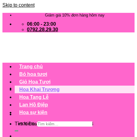
Skip to content
Giảm giá 10% đơn hàng hôm nay
06:00 - 23:00
0792.28.29.30
Trang chủ
Bó hoa tươi
Giỏ Hoa Tươi
Hoa Khai Trương
Hoa Tang Lễ
Lan Hồ Điệp
Hoa sự kiện
Tìm kiếm:
+979 Cửa hàng trên 63 tỉnh/ thành phố