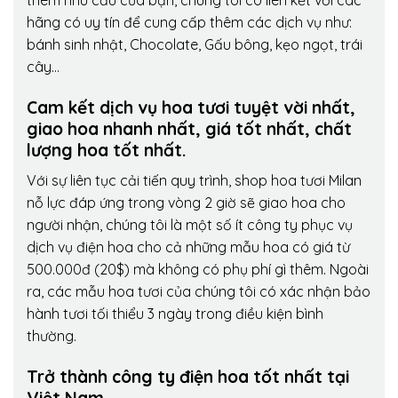
thêm nhu cầu của bạn, chúng tôi có liên kết với các
hãng có uy tín để cung cấp thêm các dịch vụ như:
bánh sinh nhật, Chocolate, Gấu bông, kẹo ngọt, trái
cây…
Cam kết dịch vụ hoa tươi tuyệt vời nhất,
giao hoa nhanh nhất, giá tốt nhất, chất
lượng hoa tốt nhất.
Với sự liên tục cải tiến quy trình,
shop hoa tươi Milan
nỗ lực đáp ứng trong vòng 2 giờ sẽ giao hoa cho
người nhận, chúng tôi là một số ít công ty phục vụ
dịch vụ điện hoa cho cả những mẫu hoa có giá từ
500.000đ (20$) mà không có phụ phí gì thêm. Ngoài
ra, các mẫu hoa tươi của chúng tôi có xác nhận bảo
hành tươi tối thiểu 3 ngày trong điều kiện bình
thường.
Trở thành công ty điện hoa tốt nhất tại
Việt Nam