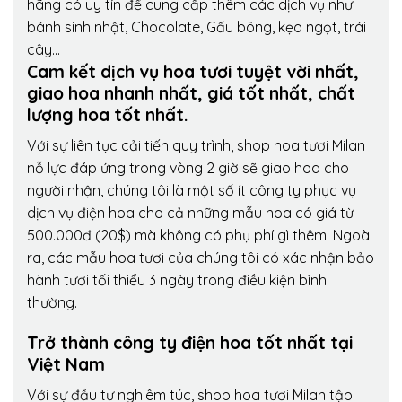
hãng có uy tín để cung cấp thêm các dịch vụ như:
bánh sinh nhật, Chocolate, Gấu bông, kẹo ngọt, trái
cây…
Cam kết dịch vụ hoa tươi tuyệt vời nhất,
giao hoa nhanh nhất, giá tốt nhất, chất
lượng hoa tốt nhất.
Với sự liên tục cải tiến quy trình,
shop hoa tươi Milan
nỗ lực đáp ứng trong vòng 2 giờ sẽ giao hoa cho
người nhận, chúng tôi là một số ít công ty phục vụ
dịch vụ điện hoa cho cả những mẫu hoa có giá từ
500.000đ (20$) mà không có phụ phí gì thêm. Ngoài
ra, các mẫu hoa tươi của chúng tôi có xác nhận bảo
hành tươi tối thiểu 3 ngày trong điều kiện bình
thường.
Trở thành công ty điện hoa tốt nhất tại
Việt Nam
Với sự đầu tư nghiêm túc, shop hoa tươi Milan tập