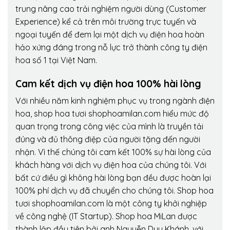
trung nâng cao trải nghiệm người dùng (Customer
Experience) kể cả trên môi trường trực tuyến và
ngoại tuyến để đem lại một dịch vụ điện hoa hoàn
hảo xứng đáng trong nỗ lực trở thành công ty điện
hoa số 1 tại Việt Nam.
Cam kết dịch vụ điện hoa 100% hài lòng
Với nhiều năm kinh nghiệm phục vụ trong ngành điện
hoa, shop hoa tươi shophoamilan.com hiểu mức độ
quan trọng trong công việc của mình là truyền tải
đúng và đủ thông điệp của người tặng đến người
nhận. Vì thế chúng tôi cam kết 100% sự hài lòng của
khách hàng với dịch vụ điện hoa của chúng tôi. Với
bất cứ điều gì không hài lòng bạn đều được hoàn lại
100% phí dịch vụ đã chuyển cho chúng tôi. Shop hoa
tươi shophoamilan.com là một công ty khởi nghiệp
về công nghệ (IT Startup). Shop hoa MiLan được
thành lập đầu tiên bởi anh Nguyễn Duy Khánh, với