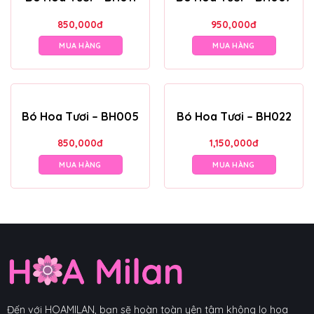
850,000
đ
950,000
đ
MUA HÀNG
MUA HÀNG
Bó Hoa Tươi – BH005
Bó Hoa Tươi – BH022
850,000
đ
1,150,000
đ
MUA HÀNG
MUA HÀNG
Đến với HOAMILAN, bạn sẽ hoàn toàn yên tâm không lo hoa