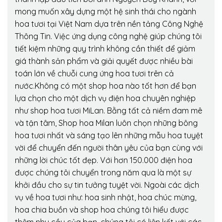
mong muốn xây dựng một hệ sinh thái cho ngành
hoa tươi tại Việt Nam dựa trên nền tảng Công Nghệ
Thông Tin. Việc ứng dụng công nghệ giúp chúng tôi
tiết kiệm những quy trình không cần thiết để giảm
giá thành sản phẩm và giải quyết được nhiều bài
toán lớn về chuỗi cung ứng hoa tươi trên cả
nước.Không có một shop hoa nào tốt hơn để bạn
lựa chọn cho một dịch vụ điện hoa chuyên nghiệp
như shop hoa tươi MiLan. Bằng tất cả niềm đam mê
và tận tâm, Shop hoa Milan luôn chọn những bông
hoa tươi nhất và sáng tạo lên những mẫu hoa tuyệt
vời để chuyển đến người thân yêu của bạn cùng với
những lời chúc tốt đẹp. Với hơn 150.000 điện hoa
được chúng tôi chuyển trong năm qua là một sự
khởi đầu cho sự tin tưởng tuyệt vời. Ngoài các dịch
vụ về hoa tươi như: hoa sinh nhật, hoa chúc mừng,
hoa chia buồn và shop hoa chúng tôi hiểu được