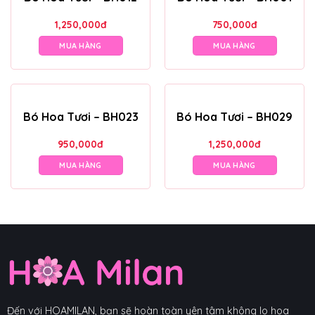
1,250,000
đ
750,000
đ
MUA HÀNG
MUA HÀNG
Bó Hoa Tươi – BH023
Bó Hoa Tươi – BH029
950,000
đ
1,250,000
đ
MUA HÀNG
MUA HÀNG
Đến với HOAMILAN, bạn sẽ hoàn toàn yên tâm không lo hoa