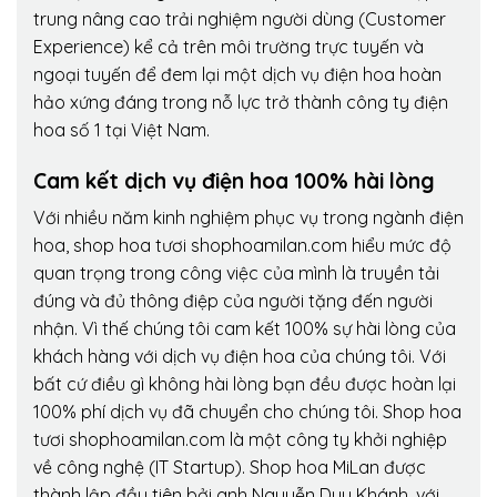
trung nâng cao trải nghiệm người dùng (Customer
Experience) kể cả trên môi trường trực tuyến và
ngoại tuyến để đem lại một dịch vụ điện hoa hoàn
hảo xứng đáng trong nỗ lực trở thành công ty điện
hoa số 1 tại Việt Nam.
Cam kết dịch vụ điện hoa 100% hài lòng
Với nhiều năm kinh nghiệm phục vụ trong ngành điện
hoa, shop hoa tươi shophoamilan.com hiểu mức độ
quan trọng trong công việc của mình là truyền tải
đúng và đủ thông điệp của người tặng đến người
nhận. Vì thế chúng tôi cam kết 100% sự hài lòng của
khách hàng với dịch vụ điện hoa của chúng tôi. Với
bất cứ điều gì không hài lòng bạn đều được hoàn lại
100% phí dịch vụ đã chuyển cho chúng tôi. Shop hoa
tươi shophoamilan.com là một công ty khởi nghiệp
về công nghệ (IT Startup). Shop hoa MiLan được
thành lập đầu tiên bởi anh Nguyễn Duy Khánh, với