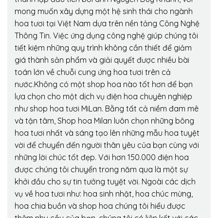
mong muốn xây dựng một hệ sinh thái cho ngành
hoa tươi tại Việt Nam dựa trên nền tảng Công Nghệ
Thông Tin. Việc ứng dụng công nghệ giúp chúng tôi
tiết kiệm những quy trình không cần thiết để giảm
giá thành sản phẩm và giải quyết được nhiều bài
toán lớn về chuỗi cung ứng hoa tươi trên cả
nước.Không có một shop hoa nào tốt hơn để bạn
lựa chọn cho một dịch vụ điện hoa chuyên nghiệp
như shop hoa tươi MiLan. Bằng tất cả niềm đam mê
và tận tâm, Shop hoa Milan luôn chọn những bông
hoa tươi nhất và sáng tạo lên những mẫu hoa tuyệt
vời để chuyển đến người thân yêu của bạn cùng với
những lời chúc tốt đẹp. Với hơn 150.000 điện hoa
được chúng tôi chuyển trong năm qua là một sự
khởi đầu cho sự tin tưởng tuyệt vời. Ngoài các dịch
vụ về hoa tươi như: hoa sinh nhật, hoa chúc mừng,
hoa chia buồn và shop hoa chúng tôi hiểu được