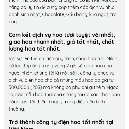
thêm nhu cầu của bạn, chúng tôi có liên kết với các
hãng có uy tín để cung cấp thêm các dịch vụ như:
bánh sinh nhật, Chocolate, Gấu bông, kẹo ngọt, trái
cây…
Cam kết dịch vụ hoa tươi tuyệt vời nhất,
giao hoa nhanh nhất, giá tốt nhất, chất
lượng hoa tốt nhất.
Với sự liên tục cải tiến quy trình,
shop hoa tươi Milan
nỗ lực đáp ứng trong vòng 2 giờ sẽ giao hoa cho
người nhận, chúng tôi là một số ít công ty phục vụ
dịch vụ điện hoa cho cả những mẫu hoa có giá từ
500.000đ (20$) mà không có phụ phí gì thêm. Ngoài
ra, các mẫu hoa tươi của chúng tôi có xác nhận bảo
hành tươi tối thiểu 3 ngày trong điều kiện bình
thường.
Trở thành công ty điện hoa tốt nhất tại
Việt Nam