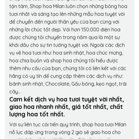
tận tâm, Shop hoa Milan luôn chọn những bông hoa
tươi nhất và sáng tạo lên những mẫu hoa tuyệt vời
để chuyển đến người thân yêu của bạn cùng với
những lời chúc tốt đẹp. Với hơn 150.000 điện hoa
được chúng tôi chuyển trong năm qua là một sự
khởi đầu cho sự tin tưởng tuyệt vời. Ngoài các dịch
vụ về hoa tươi như: hoa sinh nhật, hoa chúc mừng,
hoa chia buồn và shop hoa chúng tôi hiểu được
thêm nhu cầu của bạn, chúng tôi có liên kết với các
hãng có uy tín để cung cấp thêm các dịch vụ như:
bánh sinh nhật, Chocolate, Gấu bông, kẹo ngọt, trái
cây…
Cam kết dịch vụ hoa tươi tuyệt vời nhất,
giao hoa nhanh nhất, giá tốt nhất, chất
lượng hoa tốt nhất.
Với sự liên tục cải tiến quy trình,
shop hoa tươi Milan
nỗ lực đáp ứng trong vòng 2 giờ sẽ giao hoa cho