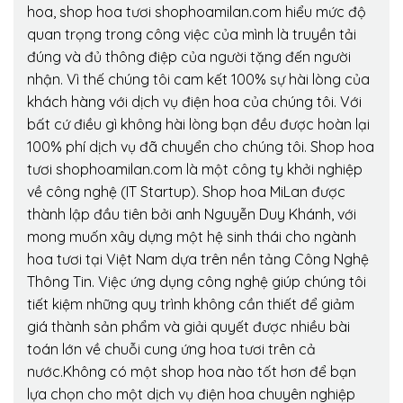
hoa, shop hoa tươi shophoamilan.com hiểu mức độ
quan trọng trong công việc của mình là truyền tải
đúng và đủ thông điệp của người tặng đến người
nhận. Vì thế chúng tôi cam kết 100% sự hài lòng của
khách hàng với dịch vụ điện hoa của chúng tôi. Với
bất cứ điều gì không hài lòng bạn đều được hoàn lại
100% phí dịch vụ đã chuyển cho chúng tôi. Shop hoa
tươi shophoamilan.com là một công ty khởi nghiệp
về công nghệ (IT Startup). Shop hoa MiLan được
thành lập đầu tiên bởi anh Nguyễn Duy Khánh, với
mong muốn xây dựng một hệ sinh thái cho ngành
hoa tươi tại Việt Nam dựa trên nền tảng Công Nghệ
Thông Tin. Việc ứng dụng công nghệ giúp chúng tôi
tiết kiệm những quy trình không cần thiết để giảm
giá thành sản phẩm và giải quyết được nhiều bài
toán lớn về chuỗi cung ứng hoa tươi trên cả
nước.Không có một shop hoa nào tốt hơn để bạn
lựa chọn cho một dịch vụ điện hoa chuyên nghiệp