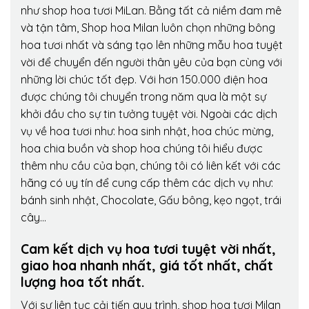
như shop hoa tươi MiLan. Bằng tất cả niềm đam mê
và tận tâm, Shop hoa Milan luôn chọn những bông
hoa tươi nhất và sáng tạo lên những mẫu hoa tuyệt
vời để chuyển đến người thân yêu của bạn cùng với
những lời chúc tốt đẹp. Với hơn 150.000 điện hoa
được chúng tôi chuyển trong năm qua là một sự
khởi đầu cho sự tin tưởng tuyệt vời. Ngoài các dịch
vụ về hoa tươi như: hoa sinh nhật, hoa chúc mừng,
hoa chia buồn và shop hoa chúng tôi hiểu được
thêm nhu cầu của bạn, chúng tôi có liên kết với các
hãng có uy tín để cung cấp thêm các dịch vụ như:
bánh sinh nhật, Chocolate, Gấu bông, kẹo ngọt, trái
cây…
Cam kết dịch vụ hoa tươi tuyệt vời nhất,
giao hoa nhanh nhất, giá tốt nhất, chất
lượng hoa tốt nhất.
Với sự liên tục cải tiến quy trình,
shop hoa tươi Milan