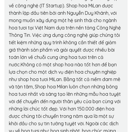
về công nghệ (IT Startup). Shop hoa MiLan được
thành lập đầu tiên bởi anh Nguyễn Duy Khánh, với
mong muốn xây dựng một hệ sinh thái cho ngành
hoa tươi tại Việt Nam dựa trên nền tảng Công Nghệ
Thông Tin. Việc ứng dụng công nghệ giúp chúng tôi
tiết kiệm những quy trình không cần thiết để giảm
giá thành sản phẩm và giải quyết được nhiều bài
toán lớn về chuỗi cung ứng hoa tươi trên cả
nước.Không có một shop hoa nào tốt hơn để bạn
lựa chọn cho một dịch vụ điện hoa chuyên nghiệp
như shop hoa tươi MiLan. Bằng tất cả niềm đam mê
và tận tâm, Shop hoa Milan luôn chọn những bông
hoa tươi nhất và sáng tạo lên những mẫu hoa tuyệt
vời để chuyển đến người thân yêu của bạn cùng với
những lời chúc tốt đẹp. Với hơn 150.000 điện hoa
được chúng tôi chuyển trong năm qua là một sự
khởi đầu cho sự tin tưởng tuyệt vời. Ngoài các dịch
vụ về hoa tươi như: hoa sinh nhật, hoa chúc mừng,