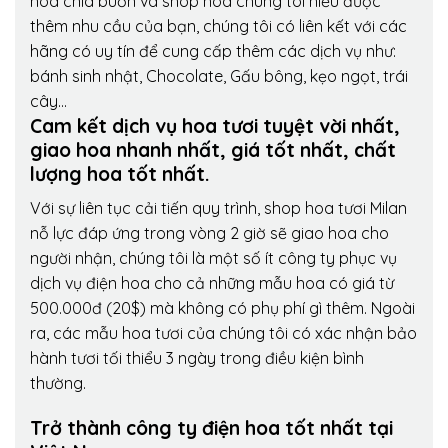
hoa chia buồn và shop hoa chúng tôi hiểu được
thêm nhu cầu của bạn, chúng tôi có liên kết với các
hãng có uy tín để cung cấp thêm các dịch vụ như:
bánh sinh nhật, Chocolate, Gấu bông, kẹo ngọt, trái
cây…
Cam kết dịch vụ hoa tươi tuyệt vời nhất,
giao hoa nhanh nhất, giá tốt nhất, chất
lượng hoa tốt nhất.
Với sự liên tục cải tiến quy trình,
shop hoa tươi Milan
nỗ lực đáp ứng trong vòng 2 giờ sẽ giao hoa cho
người nhận, chúng tôi là một số ít công ty phục vụ
dịch vụ điện hoa cho cả những mẫu hoa có giá từ
500.000đ (20$) mà không có phụ phí gì thêm. Ngoài
ra, các mẫu hoa tươi của chúng tôi có xác nhận bảo
hành tươi tối thiểu 3 ngày trong điều kiện bình
thường.
Trở thành công ty điện hoa tốt nhất tại