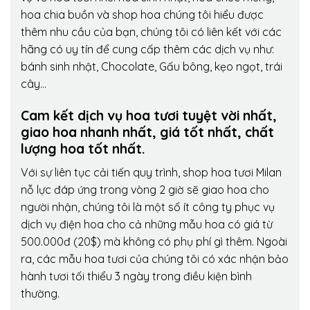
hoa chia buồn và shop hoa chúng tôi hiểu được
thêm nhu cầu của bạn, chúng tôi có liên kết với các
hãng có uy tín để cung cấp thêm các dịch vụ như:
bánh sinh nhật, Chocolate, Gấu bông, kẹo ngọt, trái
cây…
Cam kết dịch vụ hoa tươi tuyệt vời nhất,
giao hoa nhanh nhất, giá tốt nhất, chất
lượng hoa tốt nhất.
Với sự liên tục cải tiến quy trình,
shop hoa tươi Milan
nỗ lực đáp ứng trong vòng 2 giờ sẽ giao hoa cho
người nhận, chúng tôi là một số ít công ty phục vụ
dịch vụ điện hoa cho cả những mẫu hoa có giá từ
500.000đ (20$) mà không có phụ phí gì thêm. Ngoài
ra, các mẫu hoa tươi của chúng tôi có xác nhận bảo
hành tươi tối thiểu 3 ngày trong điều kiện bình
thường.