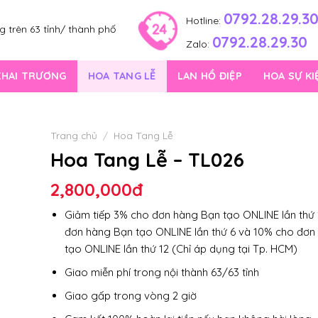
0792.28.29.3
Hotline:
 trên 63 tỉnh/ thành phố
0792.28.29.30
Zalo:
KHAI TRƯƠNG
HOA TANG LỄ
LAN HỒ ĐIỆP
HOA SỰ KI
Trang chủ
/
Hoa Tang Lễ
Hoa Tang Lễ – TL026
2,800,000
đ
Giảm tiếp 3% cho đơn hàng Bạn tạo ONLINE lần thứ 
đơn hàng Bạn tạo ONLINE lần thứ 6 và 10% cho đơn
tạo ONLINE lần thứ 12 (Chỉ áp dụng tại Tp. HCM)
Giao miễn phí trong nội thành 63/63 tỉnh
Giao gấp trong vòng 2 giờ