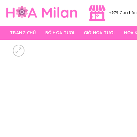
Skip
to
+979 Cửa hàng
content
TRANG CHỦ
BÓ HOA TƯƠI
GIỎ HOA TƯƠI
HOA 