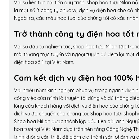
Với sự liên tục cải tiến quy trình,
shop hoa tươi Milan
nỗ 
là một số ít công ty phục vụ dịch vụ điện hoa cho cả
Ngoài ra, các mẫu hoa tươi của chúng tôi có xác nhận b
Trở thành công ty điện hoa tốt 
Với sự đầu tư nghiêm túc, shop hoa tươi Milan tập tru
môi trường trực tuyến và ngoại tuyến để đem lại một 
điện hoa số 1 tại Việt Nam.
Cam kết dịch vụ điện hoa 100% h
Với nhiều năm kinh nghiệm phục vụ trong ngành điện 
công việc của mình là truyền tải đúng và đủ thông điệ
lòng của khách hàng với dịch vụ điện hoa của chúng tôi
dịch vụ đã chuyển cho chúng tôi. Shop hoa tươi shopho
Shop hoa MiLan được thành lập đầu tiên bởi anh Nguy
hoa tươi tại Việt Nam dựa trên nền tảng Công Nghệ Th
trình không cần thiết để giảm giá thành sản phẩm và g