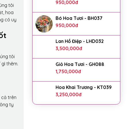
950,000
đ
úng tôi
ật, hoa
Bó Hoa Tươi - BH037
ng có uy
950,000
đ
ốt
Lan Hồ Điệp - LHD032
3,500,000
đ
úng tôi
 gì thêm.
Giỏ Hoa Tươi - GH088
1,750,000
đ
Hoa Khai Trương - KT039
3,250,000
đ
 cả trên
công ty