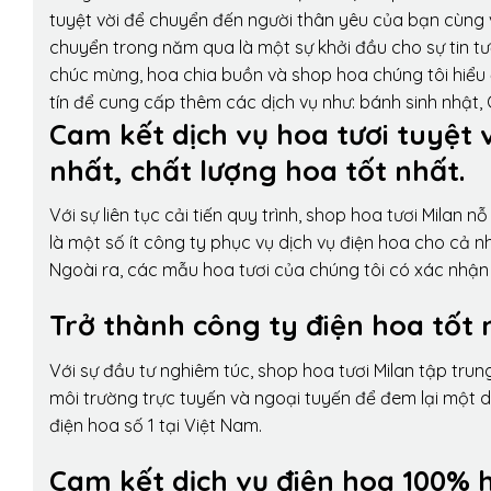
tuyệt vời để chuyển đến người thân yêu của bạn cùng v
chuyển trong năm qua là một sự khởi đầu cho sự tin tưở
chúc mừng, hoa chia buồn và shop hoa chúng tôi hiểu 
tín để cung cấp thêm các dịch vụ như: bánh sinh nhật,
Cam kết dịch vụ hoa tươi tuyệt 
nhất, chất lượng hoa tốt nhất.
Với sự liên tục cải tiến quy trình,
shop hoa tươi Milan
nỗ 
là một số ít công ty phục vụ dịch vụ điện hoa cho cả
Ngoài ra, các mẫu hoa tươi của chúng tôi có xác nhận b
Trở thành công ty điện hoa tốt 
Với sự đầu tư nghiêm túc, shop hoa tươi Milan tập tru
môi trường trực tuyến và ngoại tuyến để đem lại một 
điện hoa số 1 tại Việt Nam.
Cam kết dịch vụ điện hoa 100% h