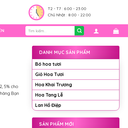
0
T2 - T7 : 6:00 - 23:00
Chủ Nhật : 8:00 - 22:00
Tìm
ỆN
kiếm:
DANH MỤC SẢN PHẨM
Bó hoa tươi
Giỏ Hoa Tươi
Hoa Khai Trương
2, 5% cho
 hàng Bạn
Hoa Tang Lễ
Lan Hồ Điệp
SẢN PHẨM MỚI