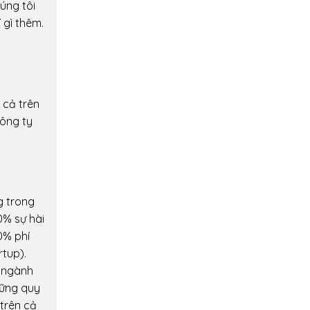
úng tôi
 gì thêm.
 cả trên
công ty
g trong
0% sự hài
0% phí
rtup).
o ngành
hững quy
 trên cả