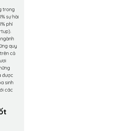
g trong
0% sự hài
0% phí
rtup).
o ngành
hững quy
 trên cả
ươi
những
a được
oa sinh
ới các
ốt