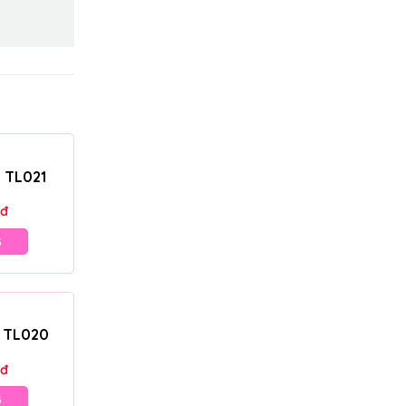
– TL021
đ
G
– TL020
đ
G