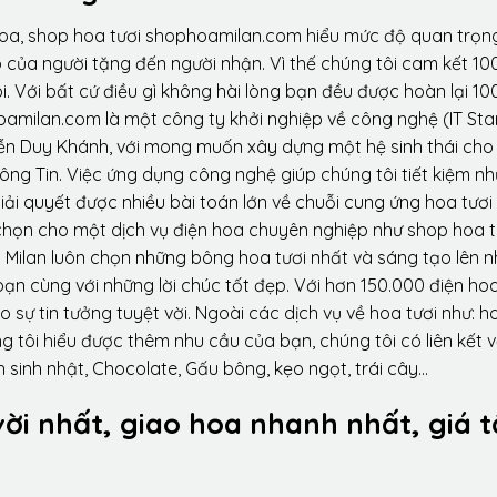
hoa, shop hoa tươi shophoamilan.com hiểu mức độ quan trọn
p của người tặng đến người nhận. Vì thế chúng tôi cam kết 10
. Với bất cứ điều gì không hài lòng bạn đều được hoàn lại 10
amilan.com là một công ty khởi nghiệp về công nghệ (IT Sta
ễn Duy Khánh, với mong muốn xây dựng một hệ sinh thái ch
ông Tin. Việc ứng dụng công nghệ giúp chúng tôi tiết kiệm n
iải quyết được nhiều bài toán lớn về chuỗi cung ứng hoa tươi
họn cho một dịch vụ điện hoa chuyên nghiệp như shop hoa t
 Milan luôn chọn những bông hoa tươi nhất và sáng tạo lên 
ạn cùng với những lời chúc tốt đẹp. Với hơn 150.000 điện ho
sự tin tưởng tuyệt vời. Ngoài các dịch vụ về hoa tươi như: h
tôi hiểu được thêm nhu cầu của bạn, chúng tôi có liên kết v
 sinh nhật, Chocolate, Gấu bông, kẹo ngọt, trái cây…
vời nhất, giao hoa nhanh nhất, giá t