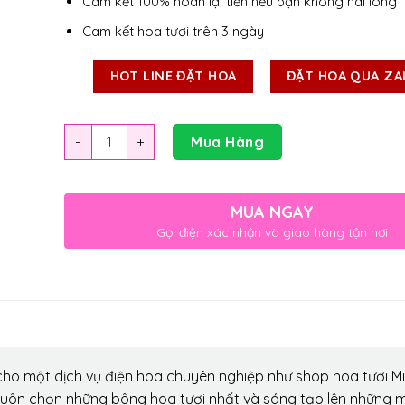
Cam kết 100% hoàn lại tiền nếu bạn không hài lòng
Cam kết hoa tươi trên 3 ngày
HOT LINE ĐẶT HOA
ĐẶT HOA QUA ZA
Số lượng
Mua Hàng
MUA NGAY
Gọi điện xác nhận và giao hàng tận nơi
ho một dịch vụ điện hoa chuyên nghiệp như shop hoa tươi Mi
luôn chọn những bông hoa tươi nhất và sáng tạo lên những 