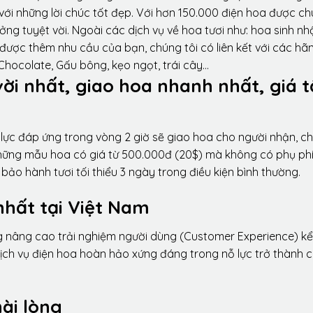
ới những lời chúc tốt đẹp. Với hơn 150.000 điện hoa được ch
ng tuyệt vời. Ngoài các dịch vụ về hoa tươi như: hoa sinh nh
được thêm nhu cầu của bạn, chúng tôi có liên kết với các hã
 Chocolate, Gấu bông, kẹo ngọt, trái cây…
vời nhất, giao hoa nhanh nhất, giá t
lực đáp ứng trong vòng 2 giờ sẽ giao hoa cho người nhận, ch
 những mẫu hoa có giá từ 500.000đ (20$) mà không có phụ phí
ảo hành tươi tối thiểu 3 ngày trong điều kiện bình thường.
nhất tại Việt Nam
ng nâng cao trải nghiệm người dùng (Customer Experience) kể
dịch vụ điện hoa hoàn hảo xứng đáng trong nỗ lực trở thành 
ài lòng