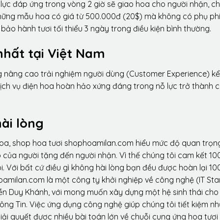
lực đáp ứng trong vòng 2 giờ sẽ giao hoa cho người nhận, ch
 những mẫu hoa có giá từ 500.000đ (20$) mà không có phụ phí
ảo hành tươi tối thiểu 3 ngày trong điều kiện bình thường.
nhất tại Việt Nam
ng nâng cao trải nghiệm người dùng (Customer Experience) kể
dịch vụ điện hoa hoàn hảo xứng đáng trong nỗ lực trở thành 
ài lòng
hoa, shop hoa tươi shophoamilan.com hiểu mức độ quan trọn
p của người tặng đến người nhận. Vì thế chúng tôi cam kết 10
. Với bất cứ điều gì không hài lòng bạn đều được hoàn lại 10
amilan.com là một công ty khởi nghiệp về công nghệ (IT Sta
ễn Duy Khánh, với mong muốn xây dựng một hệ sinh thái ch
ông Tin. Việc ứng dụng công nghệ giúp chúng tôi tiết kiệm n
iải quyết được nhiều bài toán lớn về chuỗi cung ứng hoa tươi