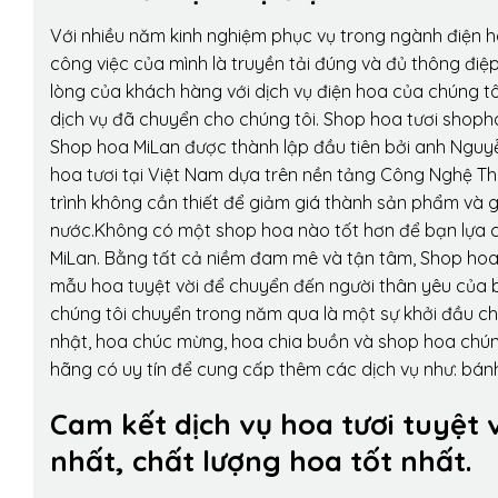
Với nhiều năm kinh nghiệm phục vụ trong ngành điện 
công việc của mình là truyền tải đúng và đủ thông điệ
lòng của khách hàng với dịch vụ điện hoa của chúng tôi
dịch vụ đã chuyển cho chúng tôi. Shop hoa tươi shopho
Shop hoa MiLan được thành lập đầu tiên bởi anh Nguy
hoa tươi tại Việt Nam dựa trên nền tảng Công Nghệ Th
trình không cần thiết để giảm giá thành sản phẩm và g
nước.Không có một shop hoa nào tốt hơn để bạn lựa c
MiLan. Bằng tất cả niềm đam mê và tận tâm, Shop hoa
mẫu hoa tuyệt vời để chuyển đến người thân yêu của b
chúng tôi chuyển trong năm qua là một sự khởi đầu cho 
nhật, hoa chúc mừng, hoa chia buồn và shop hoa chúng 
hãng có uy tín để cung cấp thêm các dịch vụ như: bánh
Cam kết dịch vụ hoa tươi tuyệt 
nhất, chất lượng hoa tốt nhất.