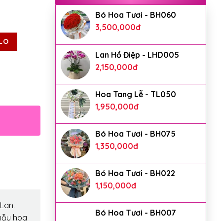
Bó Hoa Tươi - BH060
3,500,000
đ
LO
Lan Hồ Điệp - LHD005
2,150,000
đ
Hoa Tang Lễ - TL050
1,950,000
đ
Bó Hoa Tươi - BH075
1,350,000
đ
Bó Hoa Tươi - BH022
1,150,000
đ
Lan.
Bó Hoa Tươi - BH007
mẫu hoa