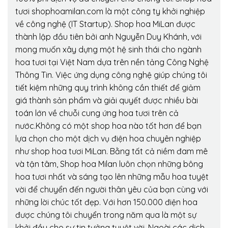
tươi shophoamilan.com là một công ty khởi nghiệp
về công nghệ (IT Startup). Shop hoa MiLan được
thành lập đầu tiên bởi anh Nguyễn Duy Khánh, với
mong muốn xây dựng một hệ sinh thái cho ngành
hoa tươi tại Việt Nam dựa trên nền tảng Công Nghệ
Thông Tin. Việc ứng dụng công nghệ giúp chúng tôi
tiết kiệm những quy trình không cần thiết để giảm
giá thành sản phẩm và giải quyết được nhiều bài
toán lớn về chuỗi cung ứng hoa tươi trên cả
nước.Không có một shop hoa nào tốt hơn để bạn
lựa chọn cho một dịch vụ điện hoa chuyên nghiệp
như shop hoa tươi MiLan. Bằng tất cả niềm đam mê
và tận tâm, Shop hoa Milan luôn chọn những bông
hoa tươi nhất và sáng tạo lên những mẫu hoa tuyệt
vời để chuyển đến người thân yêu của bạn cùng với
những lời chúc tốt đẹp. Với hơn 150.000 điện hoa
được chúng tôi chuyển trong năm qua là một sự
khởi đầu cho sự tin tưởng tuyệt vời. Ngoài các dịch