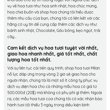
vụ về hoa tươi như: hoa sinh nhật, hoa chúc mừng,
hoa chia buồn và shop hoa chúng tôi hiểu được
thêm nhu cầu của bạn, chúng tôi có liên kết với các
hãng có uy tín để cung cấp thêm các dịch vụ như:
bánh sinh nhật, Chocolate, Gấu bông, kẹo ngọt, trái
cây…
Cam kết dịch vụ hoa tươi tuyệt vời nhất,
giao hoa nhanh nhất, giá tốt nhất, chất
lượng hoa tốt nhất.
Với sự liên tục cải tiến quy trình,
shop hoa tươi Milan
nỗ lực đáp ứng trong vòng 2 giờ sẽ giao hoa cho
người nhận, chúng tôi là một số ít công ty phục vụ
dịch vụ điện hoa cho cả những mẫu hoa có giá từ
500.000đ (20$) mà không có phụ phí gì thêm. Ngoài
ra, các mẫu hoa tươi của chúng tôi có xác nhận bảo
hành tươi tối thiểu 3 ngày trong điều kiện bình