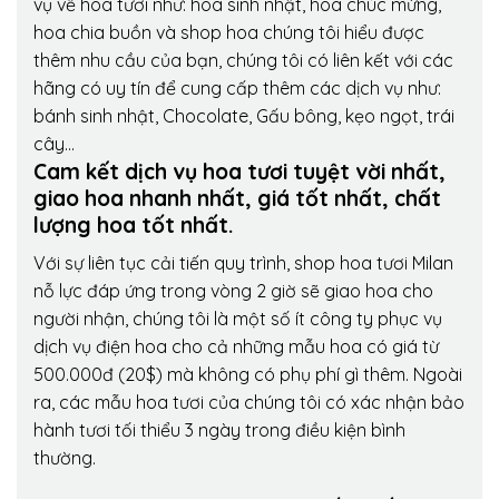
vụ về hoa tươi như: hoa sinh nhật, hoa chúc mừng,
hoa chia buồn và shop hoa chúng tôi hiểu được
thêm nhu cầu của bạn, chúng tôi có liên kết với các
hãng có uy tín để cung cấp thêm các dịch vụ như:
bánh sinh nhật, Chocolate, Gấu bông, kẹo ngọt, trái
cây…
Cam kết dịch vụ hoa tươi tuyệt vời nhất,
giao hoa nhanh nhất, giá tốt nhất, chất
lượng hoa tốt nhất.
Với sự liên tục cải tiến quy trình,
shop hoa tươi Milan
nỗ lực đáp ứng trong vòng 2 giờ sẽ giao hoa cho
người nhận, chúng tôi là một số ít công ty phục vụ
dịch vụ điện hoa cho cả những mẫu hoa có giá từ
500.000đ (20$) mà không có phụ phí gì thêm. Ngoài
ra, các mẫu hoa tươi của chúng tôi có xác nhận bảo
hành tươi tối thiểu 3 ngày trong điều kiện bình
thường.