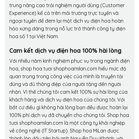
trung nâng cao trải nghiệm người dùng (Customer
Experience) kể cả trên môi trường trực tuyến và
ngoại tuyến để đem lại một dịch vụ điện hoa hoàn
hảo xứng đáng trong nỗ lực trở thành công ty điện
hoa số 1 tại Việt Nam.
Cam kết dịch vụ điện hoa 100% hài lòng
Với nhiều năm kinh nghiệm phục vụ trong ngành điện
hoa, shop hoa tươi shophoamilan.com hiểu mức độ
quan trọng trong công việc của mình là truyền tải
đúng và đủ thông điệp của người tặng đến người
nhận. Vì thế chúng tôi cam kết 100% sự hài lòng của
khách hàng với dịch vụ điện hoa của chúng tôi. Với
bất cứ điều gì không hài lòng bạn đều được hoàn lại
100% phí dịch vụ đã chuyển cho chúng tôi. Shop hoa
tươi shophoamilan.com là một công ty khởi nghiệp
về công nghệ (IT Startup). Shop hoa MiLan được
thành lập đầu tiên bởi anh Nguyễn Duy Khánh, với