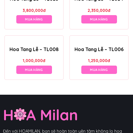
3,800,000
đ
2,350,000
đ
MUA HÀNG
MUA HÀNG
Hoa Tang Lễ – TL008
Hoa Tang Lễ – TL006
1,000,000
đ
1,250,000
đ
MUA HÀNG
MUA HÀNG
Đến với HOAMILAN, bạn sẽ hoàn toàn yên tâm không lo hoa