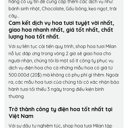
hãng có uy tín để cung cấp thêm các dịch vụ như:
bánh sinh nhật, Chocolate, Gấu bông, kẹo ngọt, trái
cây…
Cam kết dịch vụ hoa tươi tuyệt vời nhất,
giao hoa nhanh nhất, giá tốt nhất, chất
lượng hoa tốt nhất.
Với sự liên tục cải tiến quy trình,
shop hoa tươi Milan
nỗ lực đáp ứng trong vòng 2 giờ sẽ giao hoa cho
người nhận, chúng tôi là một số ít công ty phục vụ
dịch vụ điện hoa cho cả những mẫu hoa có giá từ
500.000đ (20$) mà không có phụ phí gì thêm. Ngoài
ra, các mẫu hoa tươi của chúng tôi có xác nhận bảo
hành tươi tối thiểu 3 ngày trong điều kiện bình
thường.
Trở thành công ty điện hoa tốt nhất tại
Việt Nam
Với sự đầu tư nghiêm túc, shop hoa tươi Milan tập