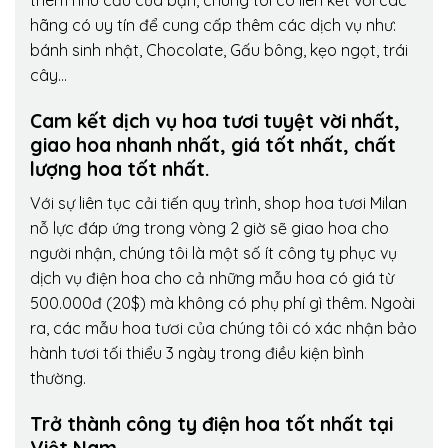
thêm nhu cầu của bạn, chúng tôi có liên kết với các
hãng có uy tín để cung cấp thêm các dịch vụ như:
bánh sinh nhật, Chocolate, Gấu bông, kẹo ngọt, trái
cây…
Cam kết dịch vụ hoa tươi tuyệt vời nhất,
giao hoa nhanh nhất, giá tốt nhất, chất
lượng hoa tốt nhất.
Với sự liên tục cải tiến quy trình,
shop hoa tươi Milan
nỗ lực đáp ứng trong vòng 2 giờ sẽ giao hoa cho
người nhận, chúng tôi là một số ít công ty phục vụ
dịch vụ điện hoa cho cả những mẫu hoa có giá từ
500.000đ (20$) mà không có phụ phí gì thêm. Ngoài
ra, các mẫu hoa tươi của chúng tôi có xác nhận bảo
hành tươi tối thiểu 3 ngày trong điều kiện bình
thường.
Trở thành công ty điện hoa tốt nhất tại
Việt Nam