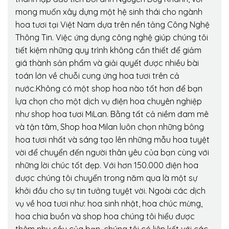
mong muốn xây dựng một hệ sinh thái cho ngành
hoa tươi tại Việt Nam dựa trên nền tảng Công Nghệ
Thông Tin. Việc ứng dụng công nghệ giúp chúng tôi
tiết kiệm những quy trình không cần thiết để giảm
giá thành sản phẩm và giải quyết được nhiều bài
toán lớn về chuỗi cung ứng hoa tươi trên cả
nước.Không có một shop hoa nào tốt hơn để bạn
lựa chọn cho một dịch vụ điện hoa chuyên nghiệp
như shop hoa tươi MiLan. Bằng tất cả niềm đam mê
và tận tâm, Shop hoa Milan luôn chọn những bông
hoa tươi nhất và sáng tạo lên những mẫu hoa tuyệt
vời để chuyển đến người thân yêu của bạn cùng với
những lời chúc tốt đẹp. Với hơn 150.000 điện hoa
được chúng tôi chuyển trong năm qua là một sự
khởi đầu cho sự tin tưởng tuyệt vời. Ngoài các dịch
vụ về hoa tươi như: hoa sinh nhật, hoa chúc mừng,
hoa chia buồn và shop hoa chúng tôi hiểu được