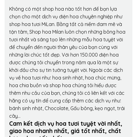
Không có một shop hoa nào tốt hơn để bạn lựa
chọn cho một dịch vụ điện hoa chuyên nghiệp như
shop hoa tươi MiLan. Bằng tất cả niềm đam mê và
tận tâm, Shop hoa Milan luôn chọn những bông hoa
tươi nhất và sáng tạo lên những mẫu hoa tuyệt vời
để chuyển đến người thân yêu của bạn cùng với
những lời chúc tốt đẹp. Với hơn 150.000 điện hoa
được chúng tôi chuyển trong năm qua là một sự
khởi đầu cho sự tin tưởng tuyệt vời. Ngoài các dịch
vụ về hoa tươi như: hoa sinh nhật, hoa chúc mừng,
hoa chia buồn và shop hoa chúng tôi hiểu được
thêm nhu cầu của bạn, chúng tôi có liên kết với các
hãng có uy tín để cung cấp thêm các dịch vụ như:
bánh sinh nhật, Chocolate, Gấu bông, kẹo ngọt, trái
cây…
Cam kết dịch vụ hoa tươi tuyệt vời nhất,
giao hoa nhanh nhất, giá tốt nhất, chất