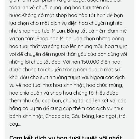
toán lớn về chuỗi cung ứng hoa tươi trên cả
nước.Không có một shop hoa nào tốt hơn để bạn
lựa chọn cho một dịch vụ điện hoa chuyên nghiệp
như shop hoa tươi MiLan. Bằng tất cả niềm đam mê
và tận tâm, Shop hoa Milan luôn chọn những bông
hoa tươi nhất và sáng tạo lên những mẫu hoa tuyệt
vời để chuyển đến người thân yêu của bạn cùng với
những lời chúc tốt đẹp. Với hơn 150.000 điện hoa
được chúng tôi chuyển trong năm qua là một sự
khởi đầu cho sự tin tưởng tuyệt vời. Ngoài các dịch
vụ về hoa tươi như: hoa sinh nhật, hoa chúc mừng,
hoa chia buồn và shop hoa chúng tôi hiểu được
thêm nhu cầu của bạn, chúng tôi có liên kết với các
hãng có uy tín để cung cấp thêm các dịch vụ như:
bánh sinh nhật, Chocolate, Gấu bông, kẹo ngọt, trái
cây…
Cam kết dịch vụ hoa tươi tuyệt vời nhất,