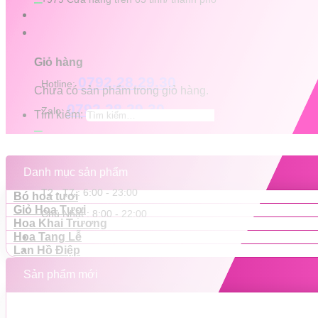
Giỏ hàng
0792.28.29.30
Hotline:
Chưa có sản phẩm trong giỏ hàng.
0792.28.29.30
Zalo:
Tìm kiếm:
Danh mục sản phẩm
T2 - T7 : 6:00 - 23:00
Bó hoa tươi
Giỏ Hoa Tươi
Chủ Nhật : 8:00 - 22:00
Hoa Khai Trương
Hoa Tang Lễ
Lan Hồ Điệp
Sản phẩm mới