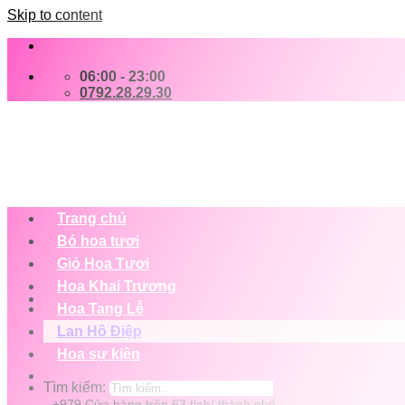
Skip to content
06:00 - 23:00
0792.28.29.30
Trang chủ
Bó hoa tươi
Giỏ Hoa Tươi
Hoa Khai Trương
Hoa Tang Lễ
Lan Hồ Điệp
Hoa sự kiện
Tìm kiếm:
+979 Cửa hàng trên 63 tỉnh/ thành phố