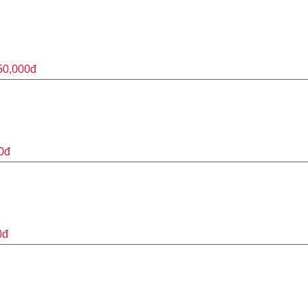
50,000
đ
0
đ
0
đ