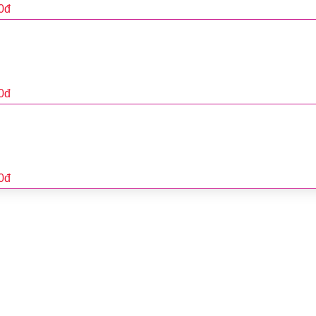
0
đ
0
đ
0
đ