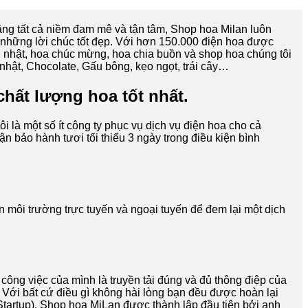
ng tất cả niềm đam mê và tận tâm, Shop hoa Milan luôn
những lời chúc tốt đẹp. Với hơn 150.000 điện hoa được
nh nhật, hoa chúc mừng, hoa chia buồn và shop hoa chúng tôi
 nhật, Chocolate, Gấu bông, kẹo ngọt, trái cây…
chất lượng hoa tốt nhất.
 là một số ít công ty phục vụ dịch vụ điện hoa cho cả
 bảo hành tươi tối thiểu 3 ngày trong điều kiện bình
n môi trường trực tuyến và ngoại tuyến để đem lại một dịch
ông việc của mình là truyền tải đúng và đủ thông điệp của
 Với bất cứ điều gì không hài lòng bạn đều được hoàn lại
Startup). Shop hoa MiLan được thành lập đầu tiên bởi anh