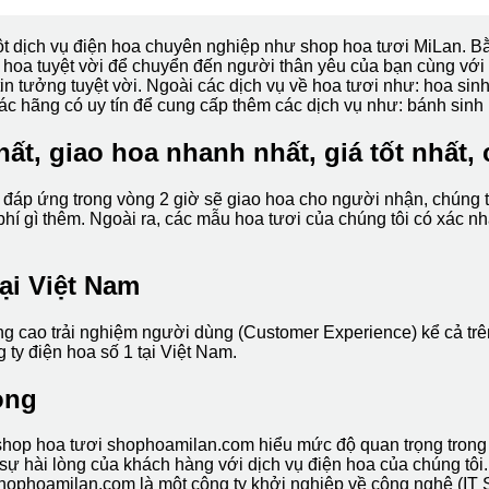
t dịch vụ điện hoa chuyên nghiệp như shop hoa tươi MiLan. Bằ
hoa tuyệt vời để chuyển đến người thân yêu của bạn cùng với 
in tưởng tuyệt vời. Ngoài các dịch vụ về hoa tươi như: hoa si
các hãng có uy tín để cung cấp thêm các dịch vụ như: bánh sinh
ất, giao hoa nhanh nhất, giá tốt nhất, 
 đáp ứng trong vòng 2 giờ sẽ giao hoa cho người nhận, chúng tôi
 gì thêm. Ngoài ra, các mẫu hoa tươi của chúng tôi có xác nhận
tại Việt Nam
ng cao trải nghiệm người dùng (Customer Experience) kể cả trê
 ty điện hoa số 1 tại Việt Nam.
òng
hop hoa tươi shophoamilan.com hiểu mức độ quan trọng trong c
ự hài lòng của khách hàng với dịch vụ điện hoa của chúng tôi.
hophoamilan.com là một công ty khởi nghiệp về công nghệ (IT 