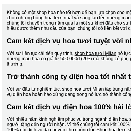
Không có một shop hoa nào tốt hơn để bạn lựa chọn cho mộ
chọn những bông hoa tươi nhất và sáng tạo lên những mẫu 
chúng tôi chuyển trong năm qua là một sự khởi đầu cho sự t
hiểu được thêm nhu cầu của bạn, chúng tôi có liên kết với 
Cam kết dịch vụ hoa tươi tuyệt vời nh
Với sự liên tục cải tiến quy trình,
shop hoa tươi Milan
nỗ lực
những mẫu hoa có giá từ 500.000đ (20$) mà không có phụ phí
thường.
Trở thành công ty điện hoa tốt nhất 
Với sự đầu tư nghiêm túc, shop hoa tươi Milan tập trung nâ
vụ điện hoa hoàn hảo xứng đáng trong nỗ lực trở thành công
Cam kết dịch vụ điện hoa 100% hài l
Với nhiều năm kinh nghiệm phục vụ trong ngành điện hoa, s
người tặng đến người nhận. Vì thế chúng tôi cam kết 100% s
100% phí dịch vụ đã chuyển cho chúng tôi. Shop hoa tươi s