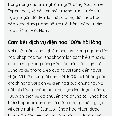
trung nâng cao trải nghiệm người dùng (Customer
Experience) kể cả trên môi trường trực tuyến và
ngoại tuyến để đem lại một dịch vụ điện hoa hoàn
hảo xứng đáng trong nỗ lực trở thành công ty điện
hoa số 1 tại Việt Nam.
Cam kết dịch vụ điện hoa 100% hài lòng
Với nhiều năm kinh nghiệm phục vụ trong ngành điện
hoa, shop hoa tươi shophoamilan.com hiểu mức độ
quan trọng trong công việc của mình là truyền tải
đúng và đủ thông điệp của người tặng đến người
nhận. Vì thế chúng tôi cam kết 100% sự hài lòng của
khách hàng với dịch vụ điện hoa của chúng tôi. Với
bất cứ điều gì không hài lòng bạn đều được hoàn lại
100% phí dịch vụ đã chuyển cho chúng tôi. Shop hoa
tươi shophoamilan.com là một công ty khởi nghiệp
về công nghệ (IT Startup). Shop hoa MiLan được
thành lập đầu tiên bởi anh Nguyễn Duy Khánh, với