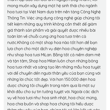
mong muốn xây dựng một hệ sinh thái cho ngành
hoa tươi tại Việt Nam dựa trên nền tảng Công Nghệ
Thông Tin. Việc ứng dụng công nghệ giúp chúng tôi
tiết kiệm những quy trình không cần thiết để giảm
giá thành sản phẩm và giải quyết được nhiều bài
toán lớn về chuỗi cung ứng hoa tươi trên cả
nước.Không có một shop hoa nào tốt hơn để bạn
lựa chọn cho một dịch vụ điện hoa chuyên nghiệp
như shop hoa tươi MiLan. Bằng tất cả niềm đam mê
và tận tâm, Shop hoa Milan luôn chọn những bông
hoa tươi nhất và sáng tạo lên những mẫu hoa tuyệt
vời để chuyển đến người thân yêu của bạn cùng với
những lời chúc tốt đẹp. Với hơn 150.000 điện hoa
được chúng tôi chuyển trong năm qua là một sự
khởi đầu cho sự tin tưởng tuyệt vời. Ngoài các dịch
vụ về hoa tươi như: hoa sinh nhật, hoa chúc mừng,
hoa chia buồn và shop hoa chúng tôi hiểu được