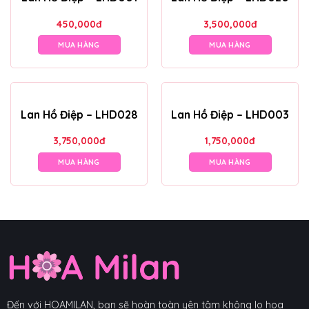
450,000
đ
3,500,000
đ
MUA HÀNG
MUA HÀNG
Lan Hồ Điệp – LHD028
Lan Hồ Điệp – LHD003
3,750,000
đ
1,750,000
đ
MUA HÀNG
MUA HÀNG
Đến với HOAMILAN, bạn sẽ hoàn toàn yên tâm không lo hoa