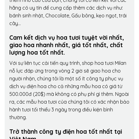
thêm nhu cầu của bạn, chúng tôi có liên kết với các
hãng có uy tín để cung cấp thêm các dịch vụ như:
bánh sinh nhật, Chocolate, Gấu bông, kẹo ngọt, trái
cây…
Cam kết dịch vụ hoa tươi tuyệt vời nhất,
giao hoa nhanh nhất, giá tốt nhất, chất
lượng hoa tốt nhất.
Với sự liên tục cải tiến quy trình,
shop hoa tươi Milan
nỗ lực đáp ứng trong vòng 2 giờ sẽ giao hoa cho
người nhận, chúng tôi là một số ít công ty phục vụ
dịch vụ điện hoa cho cả những mẫu hoa có giá từ
500.000đ (20$) mà không có phụ phí gì thêm. Ngoài
ra, các mẫu hoa tươi của chúng tôi có xác nhận bảo
hành tươi tối thiểu 3 ngày trong điều kiện bình
thường.
Trở thành công ty điện hoa tốt nhất tại
Việt Nam