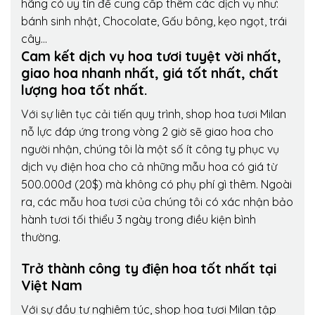
hãng có uy tín để cung cấp thêm các dịch vụ như:
bánh sinh nhật, Chocolate, Gấu bông, kẹo ngọt, trái
cây…
Cam kết dịch vụ hoa tươi tuyệt vời nhất,
giao hoa nhanh nhất, giá tốt nhất, chất
lượng hoa tốt nhất.
Với sự liên tục cải tiến quy trình,
shop hoa tươi Milan
nỗ lực đáp ứng trong vòng 2 giờ sẽ giao hoa cho
người nhận, chúng tôi là một số ít công ty phục vụ
dịch vụ điện hoa cho cả những mẫu hoa có giá từ
500.000đ (20$) mà không có phụ phí gì thêm. Ngoài
ra, các mẫu hoa tươi của chúng tôi có xác nhận bảo
hành tươi tối thiểu 3 ngày trong điều kiện bình
thường.
Trở thành công ty điện hoa tốt nhất tại
Việt Nam
Với sự đầu tư nghiêm túc, shop hoa tươi Milan tập