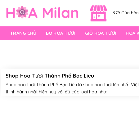
Skip
to
+979 Cửa hàng
content
TRANG CHỦ
BÓ HOA TƯƠI
GIỎ HOA TƯƠI
HOA 
Shop Hoa Tươi Thành Phố Bạc Liêu
Shop hoa tươi Thành Phố Bạc Liêu là shop hoa tươi lớn nhất Việ
thịnh hành nhất hiện nay với đủ các loại hoa như:...