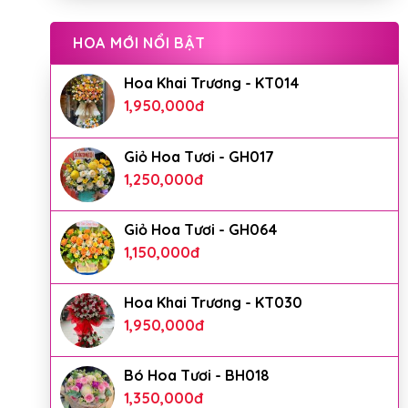
HOA MỚI NỔI BẬT
Hoa Khai Trương - KT014
1,950,000
đ
Giỏ Hoa Tươi - GH017
1,250,000
đ
Giỏ Hoa Tươi - GH064
1,150,000
đ
Hoa Khai Trương - KT030
1,950,000
đ
Bó Hoa Tươi - BH018
1,350,000
đ