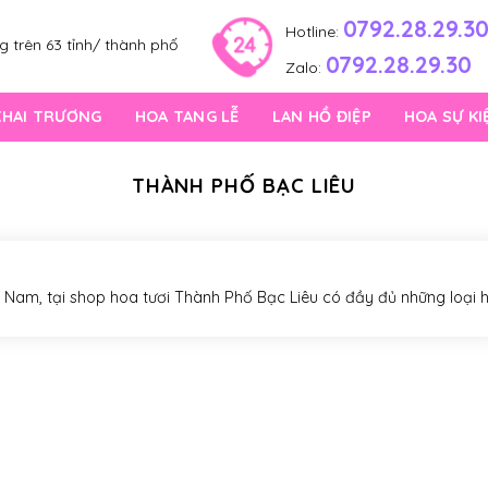
0792.28.29.3
Hotline:
 trên 63 tỉnh/ thành phố
0792.28.29.30
Zalo:
KHAI TRƯƠNG
HOA TANG LỄ
LAN HỒ ĐIỆP
HOA SỰ KI
THÀNH PHỐ BẠC LIÊU
t Nam, tại shop hoa tươi Thành Phố Bạc Liêu có đầy đủ những loại 