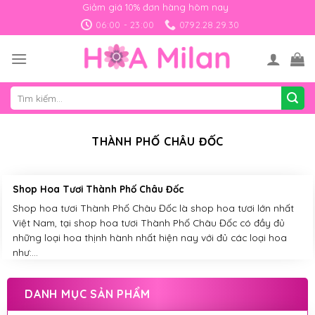
Skip
Giảm giá 10% đơn hàng hôm nay
to
06:00 - 23:00
0792.28.29.30
content
Tìm
kiếm:
THÀNH PHỐ CHÂU ĐỐC
Shop Hoa Tươi Thành Phố Châu Đốc
Shop hoa tươi Thành Phố Châu Đốc là shop hoa tươi lớn nhất
Việt Nam, tại shop hoa tươi Thành Phố Châu Đốc có đầy đủ
những loại hoa thịnh hành nhất hiện nay với đủ các loại hoa
như:...
DANH MỤC SẢN PHẨM