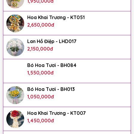
1,950,000
đ
Hoa Khai Trương - KT051
2,650,000
đ
Lan Hồ Điệp - LHD017
2,150,000
đ
Bó Hoa Tươi - BH084
1,550,000
đ
Bó Hoa Tươi - BH013
1,050,000
đ
Hoa Khai Trương - KT007
1,450,000
đ