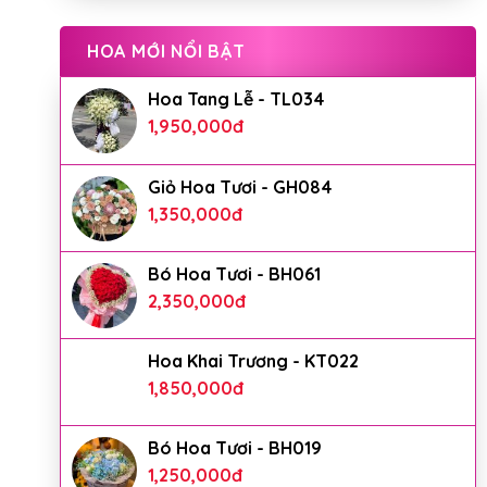
HOA MỚI NỔI BẬT
Hoa Tang Lễ - TL034
1,950,000
đ
Giỏ Hoa Tươi - GH084
1,350,000
đ
Bó Hoa Tươi - BH061
2,350,000
đ
Hoa Khai Trương - KT022
1,850,000
đ
Bó Hoa Tươi - BH019
1,250,000
đ