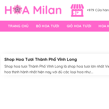
Skip
to
+979 Cửa hàng
content
TRANG CHỦ
BÓ HOA TƯƠI
GIỎ HOA TƯƠI
HOA 
Shop Hoa Tươi Thành Phố Vĩnh Long
Shop hoa tươi Thành Phố Vĩnh Long là shop hoa tươi lớn nhất V
hoa thịnh hành nhất hiện nay với đủ các loại hoa như:...