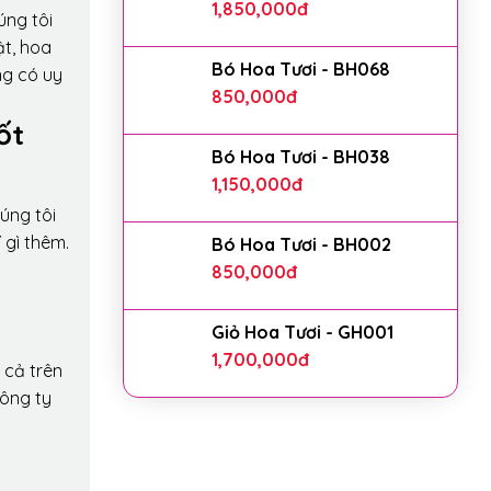
1,850,000
đ
úng tôi
ật, hoa
Bó Hoa Tươi - BH068
ng có uy
850,000
đ
ốt
Bó Hoa Tươi - BH038
1,150,000
đ
úng tôi
 gì thêm.
Bó Hoa Tươi - BH002
850,000
đ
Giỏ Hoa Tươi - GH001
1,700,000
đ
 cả trên
công ty