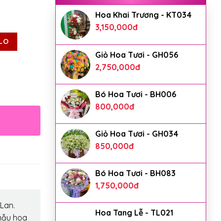
Hoa Khai Trương - KT034
3,150,000
đ
LO
Giỏ Hoa Tươi - GH056
2,750,000
đ
Bó Hoa Tươi - BH006
800,000
đ
Giỏ Hoa Tươi - GH034
850,000
đ
Bó Hoa Tươi - BH083
1,750,000
đ
Lan.
Hoa Tang Lễ - TL021
mẫu hoa