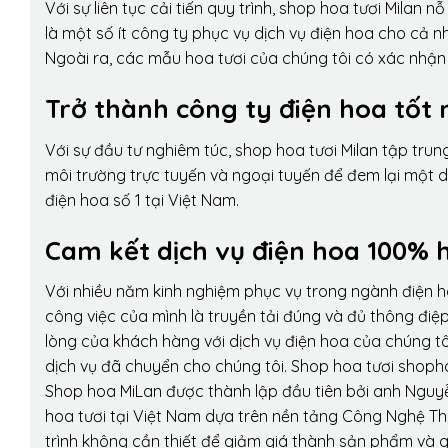
Với sự liên tục cải tiến quy trình,
shop hoa tươi Milan
nỗ 
là một số ít công ty phục vụ dịch vụ điện hoa cho cả
Ngoài ra, các mẫu hoa tươi của chúng tôi có xác nhận b
Trở thành công ty điện hoa tốt 
Với sự đầu tư nghiêm túc, shop hoa tươi Milan tập tru
môi trường trực tuyến và ngoại tuyến để đem lại một 
điện hoa số 1 tại Việt Nam.
Cam kết dịch vụ điện hoa 100% h
Với nhiều năm kinh nghiệm phục vụ trong ngành điện 
công việc của mình là truyền tải đúng và đủ thông điệ
lòng của khách hàng với dịch vụ điện hoa của chúng tôi
dịch vụ đã chuyển cho chúng tôi. Shop hoa tươi shopho
Shop hoa MiLan được thành lập đầu tiên bởi anh Nguy
hoa tươi tại Việt Nam dựa trên nền tảng Công Nghệ Th
trình không cần thiết để giảm giá thành sản phẩm và g