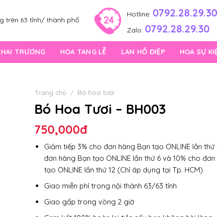
0792.28.29.3
Hotline:
 trên 63 tỉnh/ thành phố
0792.28.29.30
Zalo:
KHAI TRƯƠNG
HOA TANG LỄ
LAN HỒ ĐIỆP
HOA SỰ KI
Trang chủ
/
Bó hoa tươi
Bó Hoa Tươi – BH003
750,000
đ
Giảm tiếp 3% cho đơn hàng Bạn tạo ONLINE lần thứ 
đơn hàng Bạn tạo ONLINE lần thứ 6 và 10% cho đơn
tạo ONLINE lần thứ 12 (Chỉ áp dụng tại Tp. HCM)
Giao miễn phí trong nội thành 63/63 tỉnh
Giao gấp trong vòng 2 giờ