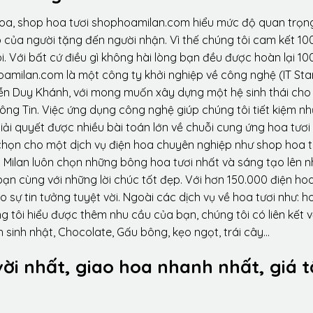
hoa, shop hoa tươi shophoamilan.com hiểu mức độ quan trọn
p của người tặng đến người nhận. Vì thế chúng tôi cam kết 10
. Với bất cứ điều gì không hài lòng bạn đều được hoàn lại 10
amilan.com là một công ty khởi nghiệp về công nghệ (IT Sta
ễn Duy Khánh, với mong muốn xây dựng một hệ sinh thái ch
ông Tin. Việc ứng dụng công nghệ giúp chúng tôi tiết kiệm n
iải quyết được nhiều bài toán lớn về chuỗi cung ứng hoa tươi
họn cho một dịch vụ điện hoa chuyên nghiệp như shop hoa t
 Milan luôn chọn những bông hoa tươi nhất và sáng tạo lên 
ạn cùng với những lời chúc tốt đẹp. Với hơn 150.000 điện ho
sự tin tưởng tuyệt vời. Ngoài các dịch vụ về hoa tươi như: h
tôi hiểu được thêm nhu cầu của bạn, chúng tôi có liên kết v
 sinh nhật, Chocolate, Gấu bông, kẹo ngọt, trái cây…
vời nhất, giao hoa nhanh nhất, giá t