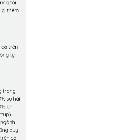
úng tôi
 gì thêm.
 cả trên
công ty
g trong
0% sự hài
0% phí
rtup).
o ngành
hững quy
 trên cả