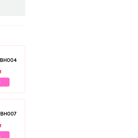
– BH004
đ
G
– BH007
đ
G