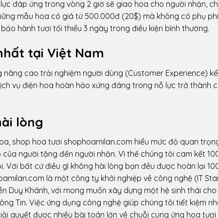
lực đáp ứng trong vòng 2 giờ sẽ giao hoa cho người nhận, ch
 những mẫu hoa có giá từ 500.000đ (20$) mà không có phụ phí
ảo hành tươi tối thiểu 3 ngày trong điều kiện bình thường.
nhất tại Việt Nam
ng nâng cao trải nghiệm người dùng (Customer Experience) kể
dịch vụ điện hoa hoàn hảo xứng đáng trong nỗ lực trở thành 
ài lòng
hoa, shop hoa tươi shophoamilan.com hiểu mức độ quan trọn
p của người tặng đến người nhận. Vì thế chúng tôi cam kết 10
. Với bất cứ điều gì không hài lòng bạn đều được hoàn lại 10
amilan.com là một công ty khởi nghiệp về công nghệ (IT Sta
ễn Duy Khánh, với mong muốn xây dựng một hệ sinh thái ch
ông Tin. Việc ứng dụng công nghệ giúp chúng tôi tiết kiệm n
iải quyết được nhiều bài toán lớn về chuỗi cung ứng hoa tươi