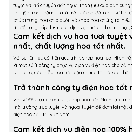
tuyệt vời để chuyển đến người thân yêu của bạn cùng v
chuyển trong năm qua là một sự khởi đầu cho sự tin tưở
chúc mừng, hoa chia buồn và shop hoa chúng tôi hiểu 
tín để cung cấp thêm các dịch vụ như: bánh sinh nhật,
Cam kết dịch vụ hoa tươi tuyệt 
nhất, chất lượng hoa tốt nhất.
Với sự liên tục cải tiến quy trình,
shop hoa tươi Milan
nỗ 
là một số ít công ty phục vụ dịch vụ điện hoa cho cả
Ngoài ra, các mẫu hoa tươi của chúng tôi có xác nhận b
Trở thành công ty điện hoa tốt 
Với sự đầu tư nghiêm túc, shop hoa tươi Milan tập tru
môi trường trực tuyến và ngoại tuyến để đem lại một 
điện hoa số 1 tại Việt Nam.
Cam kết dịch vụ điện hoa 100% h