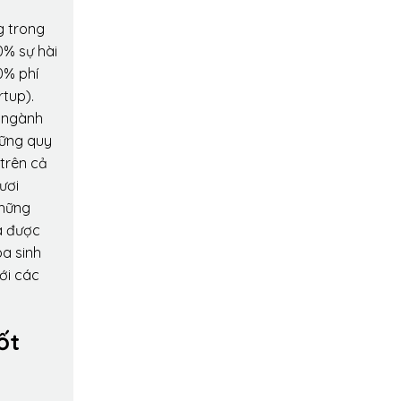
g trong
0% sự hài
0% phí
rtup).
o ngành
hững quy
 trên cả
ươi
những
a được
oa sinh
ới các
ốt