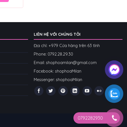
LIÊN HỆ VỚI CHÚNG TÔI
Địa chỉ: +979 Cửa hàng trên 63 tỉnh
Phone: 07
92.28.29.30
Email: shophoamilan@gmail.com
Facebook:
shophoaMilan
Messenger:
shophoaMilan
0792282930