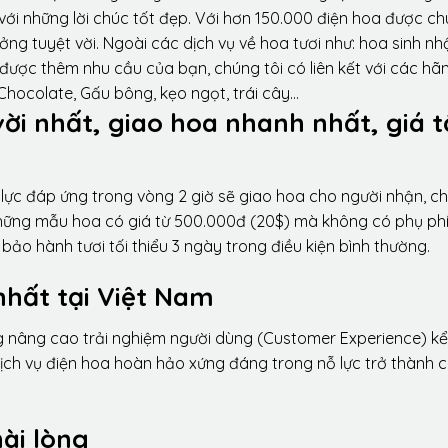
ới những lời chúc tốt đẹp. Với hơn 150.000 điện hoa được ch
ng tuyệt vời. Ngoài các dịch vụ về hoa tươi như: hoa sinh nh
được thêm nhu cầu của bạn, chúng tôi có liên kết với các hã
 Chocolate, Gấu bông, kẹo ngọt, trái cây…
vời nhất, giao hoa nhanh nhất, giá t
lực đáp ứng trong vòng 2 giờ sẽ giao hoa cho người nhận, ch
 những mẫu hoa có giá từ 500.000đ (20$) mà không có phụ phí
ảo hành tươi tối thiểu 3 ngày trong điều kiện bình thường.
nhất tại Việt Nam
ng nâng cao trải nghiệm người dùng (Customer Experience) kể
dịch vụ điện hoa hoàn hảo xứng đáng trong nỗ lực trở thành 
ài lòng