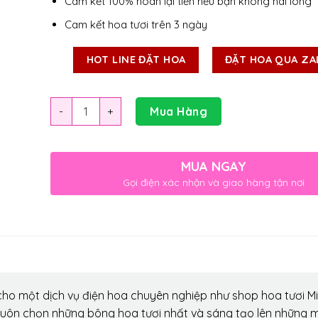
Cam kết 100% hoàn lại tiền nếu bạn không hài lòng
Cam kết hoa tươi trên 3 ngày
HOT LINE ĐẶT HOA
ĐẶT HOA QUA ZA
Số lượng
Mua Hàng
MUA NGAY
Gọi điện xác nhận và giao hàng tận nơi
ho một dịch vụ điện hoa chuyên nghiệp như shop hoa tươi Mi
luôn chọn những bông hoa tươi nhất và sáng tạo lên những 