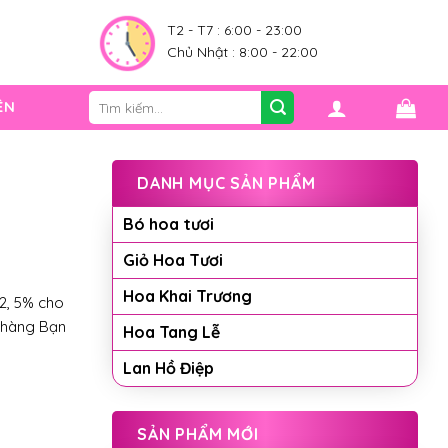
0
T2 - T7 : 6:00 - 23:00
Chủ Nhật : 8:00 - 22:00
Tìm
ỆN
kiếm:
DANH MỤC SẢN PHẨM
Bó hoa tươi
Giỏ Hoa Tươi
Hoa Khai Trương
2, 5% cho
 hàng Bạn
Hoa Tang Lễ
Lan Hồ Điệp
SẢN PHẨM MỚI