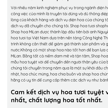
Với nhiều năm kinh nghiệm phục vụ trong ngành điện 
công việc của mình là truyền tải đúng và đủ thông điệ
lòng của khách hàng với dịch vụ điện hoa của chúng tôi
dịch vụ đã chuyển cho chúng tôi. Shop hoa tươi shopho
Shop hoa MiLan được thành lập đầu tiên bởi anh Nguy
hoa tươi tại Việt Nam dựa trên nền tảng Công Nghệ Th
trình không cần thiết để giảm giá thành sản phẩm và g
nước.Không có một shop hoa nào tốt hơn để bạn lựa c
MiLan. Bằng tất cả niềm đam mê và tận tâm, Shop hoa
mẫu hoa tuyệt vời để chuyển đến người thân yêu của b
chúng tôi chuyển trong năm qua là một sự khởi đầu cho 
nhật, hoa chúc mừng, hoa chia buồn và shop hoa chúng 
hãng có uy tín để cung cấp thêm các dịch vụ như: bánh
Cam kết dịch vụ hoa tươi tuyệt 
nhất, chất lượng hoa tốt nhất.