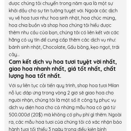
được chúng tôi chuyển trong năm qua là một sự
khởi đầu cho sự tin tưởng tuyệt vời. Ngoài các dịch
vụ về hoa tươi như: hoa sinh nhật, hoa chúc mừng,
hoa chia buồn và shop hoa chúng tôi hiểu được
thêm nhu cầu của bạn, chúng tôi có liên kết với các
hãng có uy tín để cung cấp thêm các dịch vụ như:
bánh sinh nhật, Chocolate, Gấu bông, kẹo ngọt, trái
cây…
Cam kết dịch vụ hoa tươi tuyệt vời nhất,
giao hoa nhanh nhất, giá tốt nhất, chất
lượng hoa tốt nhất.
Với sự liên tục cải tiến quy trình,
shop hoa tươi Milan
nỗ lực đáp ứng trong vòng 2 giờ sẽ giao hoa cho
người nhận, chúng tôi là một số ít công ty phục vụ
dịch vụ điện hoa cho cả những mẫu hoa có giá từ
500.000đ (20$) mà không có phụ phí gì thêm. Ngoài
ra, các mẫu hoa tươi của chúng tôi có xác nhận bảo
hành tươi tối thiểu 3 ngày trong điều kiện bình