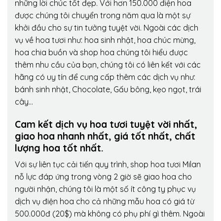
những lời chúc tốt đẹp. Với hơn 150.000 điện hoa
được chúng tôi chuyển trong năm qua là một sự
khởi đầu cho sự tin tưởng tuyệt vời. Ngoài các dịch
vụ về hoa tươi như: hoa sinh nhật, hoa chúc mừng,
hoa chia buồn và shop hoa chúng tôi hiểu được
thêm nhu cầu của bạn, chúng tôi có liên kết với các
hãng có uy tín để cung cấp thêm các dịch vụ như:
bánh sinh nhật, Chocolate, Gấu bông, kẹo ngọt, trái
cây…
Cam kết dịch vụ hoa tươi tuyệt vời nhất,
giao hoa nhanh nhất, giá tốt nhất, chất
lượng hoa tốt nhất.
Với sự liên tục cải tiến quy trình,
shop hoa tươi Milan
nỗ lực đáp ứng trong vòng 2 giờ sẽ giao hoa cho
người nhận, chúng tôi là một số ít công ty phục vụ
dịch vụ điện hoa cho cả những mẫu hoa có giá từ
500.000đ (20$) mà không có phụ phí gì thêm. Ngoài