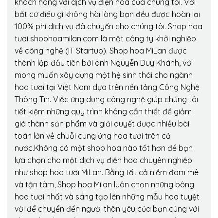
khách hàng với dịch vụ điện hoa của chúng tôi. Với
bất cứ điều gì không hài lòng bạn đều được hoàn lại
100% phí dịch vụ đã chuyển cho chúng tôi. Shop hoa
tươi shophoamilan.com là một công ty khởi nghiệp
về công nghệ (IT Startup). Shop hoa MiLan được
thành lập đầu tiên bởi anh Nguyễn Duy Khánh, với
mong muốn xây dựng một hệ sinh thái cho ngành
hoa tươi tại Việt Nam dựa trên nền tảng Công Nghệ
Thông Tin. Việc ứng dụng công nghệ giúp chúng tôi
tiết kiệm những quy trình không cần thiết để giảm
giá thành sản phẩm và giải quyết được nhiều bài
toán lớn về chuỗi cung ứng hoa tươi trên cả
nước.Không có một shop hoa nào tốt hơn để bạn
lựa chọn cho một dịch vụ điện hoa chuyên nghiệp
như shop hoa tươi MiLan. Bằng tất cả niềm đam mê
và tận tâm, Shop hoa Milan luôn chọn những bông
hoa tươi nhất và sáng tạo lên những mẫu hoa tuyệt
vời để chuyển đến người thân yêu của bạn cùng với