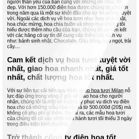
người thân yêu của bạn cùng với những lời chúc tốt
đẹp. Với hơn 150.000 điện hoa được chúng tôi chuyển
trong năm qua là một sự khởi đầu cho sự tin tưởng tuyệt
vời. Ngoài các dịch vụ về hoa tươi như: hoa sinh nhật,
hoa chúc mừng, hoa chia buồn và shop hoa chúng tôi
hiểu được thêm nhu cầu của bạn, chúng tôi có liên kết
với các hãng có uy tín để cung cấp thêm các dịch vụ
như: bánh sinh nhật, Chocolate, Gấu bông, kẹo ngọt, trái
cây…
Cam kết dịch vụ hoa tươi tuyệt vời
nhất, giao hoa nhanh nhất, giá tốt
nhất, chất lượng hoa tốt nhất.
Với sự liên tục cải tiến quy trình,
shop hoa tươi Milan
nỗ
lực đáp ứng trong vòng 2 giờ sẽ giao hoa cho người
nhận, chúng tôi là một số ít công ty phục vụ dịch vụ điện
hoa cho cả những mẫu hoa có giá từ 500.000đ (20$) mà
không có phụ phí gì thêm. Ngoài ra, các mẫu hoa tươi
của chúng tôi có xác nhận bảo hành tươi tối thiểu 3 ngày
trong điều kiện bình thường.
Trở thành công ty điện hoa tốt