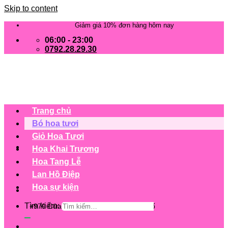
Skip to content
Giảm giá 10% đơn hàng hôm nay
06:00 - 23:00
0792.28.29.30
Trang chủ
Bó hoa tươi
Giỏ Hoa Tươi
Hoa Khai Trương
Hoa Tang Lễ
Lan Hồ Điệp
Hoa sự kiện
Tìm kiếm:
+979 Cửa hàng trên 63 tỉnh/ thành phố