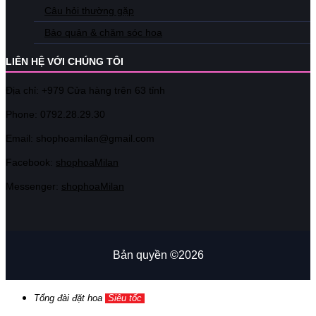
Câu hỏi thường gặp
Bảo quản & chăm sóc hoa
LIÊN HỆ VỚI CHÚNG TÔI
Địa chỉ: +979 Cửa hàng trên 63 tỉnh
Phone: 07
92.28.29.30
Email: shophoamilan@gmail.com
Facebook:
shophoaMilan
Messenger:
shophoaMilan
Bản quyền ©2026
Tổng đài đặt hoa
Siêu tốc