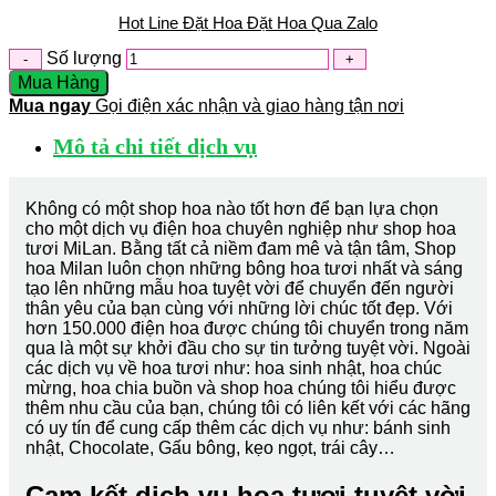
Hot Line Đặt Hoa
Đặt Hoa Qua Zalo
Số lượng
Mua Hàng
Mua ngay
Gọi điện xác nhận và giao hàng tận nơi
Mô tả chi tiết dịch vụ
Không có một shop hoa nào tốt hơn để bạn lựa chọn
cho một dịch vụ điện hoa chuyên nghiệp như shop hoa
tươi MiLan. Bằng tất cả niềm đam mê và tận tâm, Shop
hoa Milan luôn chọn những bông hoa tươi nhất và sáng
tạo lên những mẫu hoa tuyệt vời để chuyển đến người
thân yêu của bạn cùng với những lời chúc tốt đẹp. Với
hơn 150.000 điện hoa được chúng tôi chuyển trong năm
qua là một sự khởi đầu cho sự tin tưởng tuyệt vời. Ngoài
các dịch vụ về hoa tươi như: hoa sinh nhật, hoa chúc
mừng, hoa chia buồn và shop hoa chúng tôi hiểu được
thêm nhu cầu của bạn, chúng tôi có liên kết với các hãng
có uy tín để cung cấp thêm các dịch vụ như: bánh sinh
nhật, Chocolate, Gấu bông, kẹo ngọt, trái cây…
Cam kết dịch vụ hoa tươi tuyệt vời