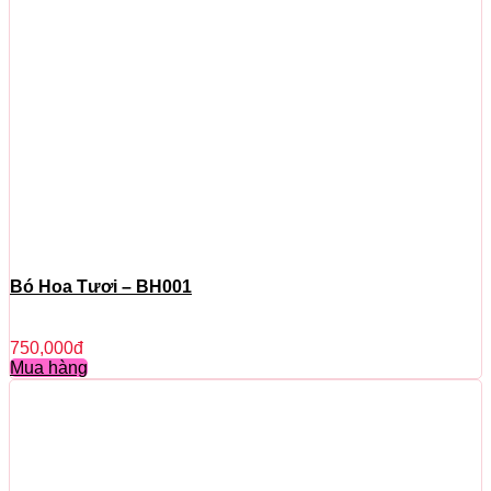
Bó Hoa Tươi – BH001
750,000
đ
Mua hàng