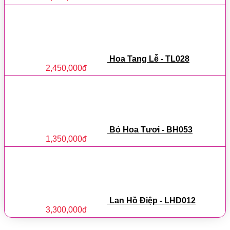
Hoa Tang Lễ - TL028
2,450,000
đ
Bó Hoa Tươi - BH053
1,350,000
đ
Lan Hồ Điệp - LHD012
3,300,000
đ