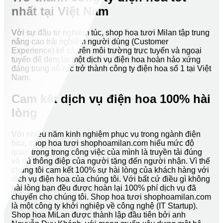
nhất tại Việt Nam
Với sự đầu tư nghiêm túc, shop hoa tươi Milan tập trung
nâng cao trải nghiệm người dùng (Customer
Experience) kể cả trên môi trường trực tuyến và ngoại
tuyến để đem lại một dịch vụ điện hoa hoàn hảo xứng
đáng trong nỗ lực trở thành công ty điện hoa số 1 tại Việt
Nam.
Cam kết dịch vụ điện hoa 100% hài
lòng
Với nhiều năm kinh nghiệm phục vụ trong ngành điện
hoa, shop hoa tươi shophoamilan.com hiểu mức độ
quan trọng trong công việc của mình là truyền tải đúng
và đủ thông điệp của người tặng đến người nhận. Vì thế
chúng tôi cam kết 100% sự hài lòng của khách hàng với
dịch vụ điện hoa của chúng tôi. Với bất cứ điều gì không
hài lòng bạn đều được hoàn lại 100% phí dịch vụ đã
chuyển cho chúng tôi. Shop hoa tươi shophoamilan.com
là một công ty khởi nghiệp về công nghệ (IT Startup).
Shop hoa MiLan được thành lập đầu tiên bởi anh