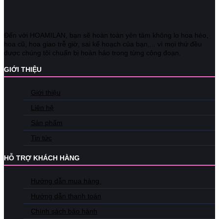
Đến với HOAMILAN, bạn sẽ hoàn toàn yên tâm không lo hoa héo,
hoa cũ, hoa giao trễ giờ, sai kế hoạch của bạn,... vì mọi thứ đều
được chúng tôi chuẩn bị hoàn hảo trong từng công đoạn.
GIỚI THIỆU
Giới thiệu
Liên hệ
Sản phẩm
Tin tức
HỖ TRỢ KHÁCH HÀNG
Hướng dẫn mua hàng
Hướng dẫn thanh toán
Chính sách bảo hành