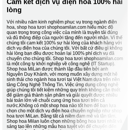
Cam kết dịch vụ điện hoa 100% hài
lòng
Với nhiều năm kinh nghiệm phục vụ trong ngành điện
hoa, shop hoa tươi shophoamilan.com hiểu mức độ
quan trọng trong công việc của mình là truyền tải đúng
và đủ thông điệp của người tặng đến người nhận. Vì thế
chúng tôi cam kết 100% sự hài lòng của khách hàng với
dịch vụ điện hoa của chúng tôi. Với bất cứ điều gì không
hài lòng bạn đều được hoàn lại 100% phí dịch vụ đã
chuyển cho chúng tôi. Shop hoa tươi shophoamilan.com
là một công ty khởi nghiệp về công nghệ (IT Startup).
Shop hoa MiLan được thành lập đầu tiên bởi anh
Nguyễn Duy Khánh, với mong muốn xây dựng một hệ
sinh thái cho ngành hoa tươi tại Việt Nam dựa trên nền
tảng Công Nghệ Thông Tin. Việc ứng dụng công nghệ
giúp chúng tôi tiết kiệm những quy trình không cần thiết
để giảm giá thành sản phẩm và giải quyết được nhiều
bài toán lớn về chuỗi cung ứng hoa tươi trên cả
nước.Không có một shop hoa nào tốt hơn để bạn lựa
chọn cho một dịch vụ điện hoa chuyên nghiệp như shop
hoa tươi MiLan. Bằng tất cả niềm đam mê và tận tâm,
Shop hoa Milan luôn chọn những bông hoa tươi nhất và
sáng tạo lên những mẫu hoa tuyệt vời để chuyển đến