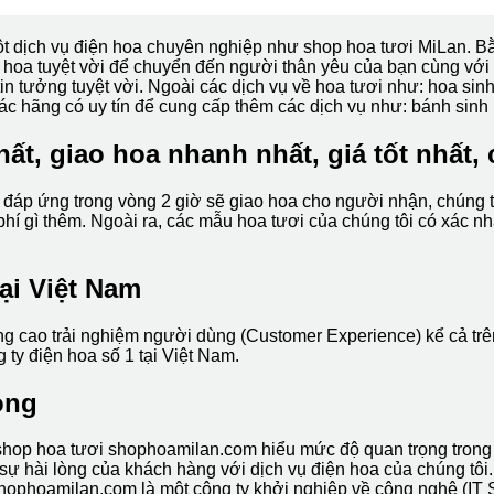
t dịch vụ điện hoa chuyên nghiệp như shop hoa tươi MiLan. Bằ
hoa tuyệt vời để chuyển đến người thân yêu của bạn cùng với 
in tưởng tuyệt vời. Ngoài các dịch vụ về hoa tươi như: hoa si
các hãng có uy tín để cung cấp thêm các dịch vụ như: bánh sinh
ất, giao hoa nhanh nhất, giá tốt nhất, 
 đáp ứng trong vòng 2 giờ sẽ giao hoa cho người nhận, chúng tôi
 gì thêm. Ngoài ra, các mẫu hoa tươi của chúng tôi có xác nhận
tại Việt Nam
ng cao trải nghiệm người dùng (Customer Experience) kể cả trê
 ty điện hoa số 1 tại Việt Nam.
òng
hop hoa tươi shophoamilan.com hiểu mức độ quan trọng trong c
ự hài lòng của khách hàng với dịch vụ điện hoa của chúng tôi.
hophoamilan.com là một công ty khởi nghiệp về công nghệ (IT 