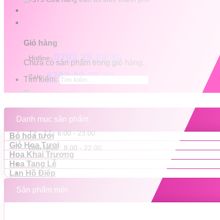
Giỏ hàng
0792.28.29.30
Hotline:
Chưa có sản phẩm trong giỏ hàng.
0792.28.29.30
Zalo:
Tìm kiếm:
Danh mục sản phẩm
T2 - T7 : 6:00 - 23:00
Bó hoa tươi
Giỏ Hoa Tươi
Chủ Nhật : 8:00 - 22:00
Hoa Khai Trương
Hoa Tang Lễ
Lan Hồ Điệp
Sản phẩm mới