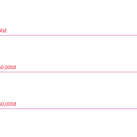
00
đ
50,000
đ
50,000
đ