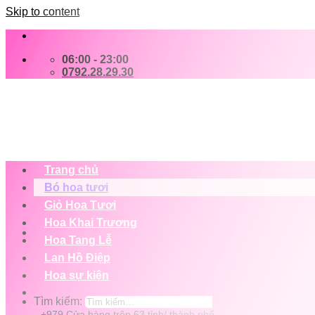
Skip to content
06:00 - 23:00
0792.28.29.30
Trang chủ
Bó hoa tươi
Giỏ Hoa Tươi
Hoa Khai Trương
Hoa Tang Lễ
Lan Hồ Điệp
Hoa sự kiện
Tìm kiếm:
+979 Cửa hàng trên 63 tỉnh/ thành phố