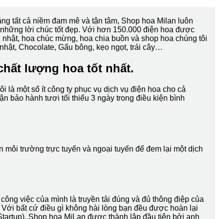
ng tất cả niềm đam mê và tận tâm, Shop hoa Milan luôn
những lời chúc tốt đẹp. Với hơn 150.000 điện hoa được
nh nhật, hoa chúc mừng, hoa chia buồn và shop hoa chúng tôi
 nhật, Chocolate, Gấu bông, kẹo ngọt, trái cây…
chất lượng hoa tốt nhất.
 là một số ít công ty phục vụ dịch vụ điện hoa cho cả
 bảo hành tươi tối thiểu 3 ngày trong điều kiện bình
n môi trường trực tuyến và ngoại tuyến để đem lại một dịch
ông việc của mình là truyền tải đúng và đủ thông điệp của
 Với bất cứ điều gì không hài lòng bạn đều được hoàn lại
Startup). Shop hoa MiLan được thành lập đầu tiên bởi anh