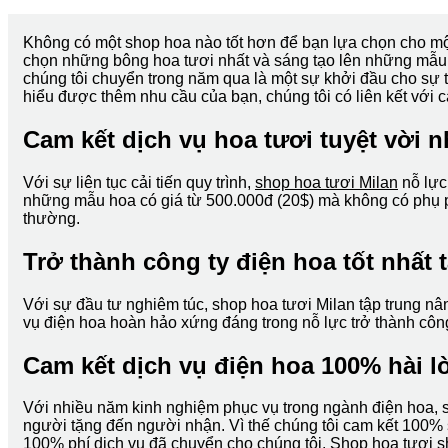
Không có một shop hoa nào tốt hơn để bạn lựa chọn cho mộ
chọn những bông hoa tươi nhất và sáng tạo lên những mẫu 
chúng tôi chuyển trong năm qua là một sự khởi đầu cho sự t
hiểu được thêm nhu cầu của bạn, chúng tôi có liên kết với 
Cam kết dịch vụ hoa tươi tuyệt vời nh
Với sự liên tục cải tiến quy trình,
shop hoa tươi Milan
nỗ lực
những mẫu hoa có giá từ 500.000đ (20$) mà không có phụ phí
thường.
Trở thành công ty điện hoa tốt nhất 
Với sự đầu tư nghiêm túc, shop hoa tươi Milan tập trung nâ
vụ điện hoa hoàn hảo xứng đáng trong nỗ lực trở thành công
Cam kết dịch vụ điện hoa 100% hài l
Với nhiều năm kinh nghiệm phục vụ trong ngành điện hoa, s
người tặng đến người nhận. Vì thế chúng tôi cam kết 100% s
100% phí dịch vụ đã chuyển cho chúng tôi. Shop hoa tươi s