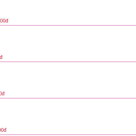
000
đ
đ
0
đ
00
đ