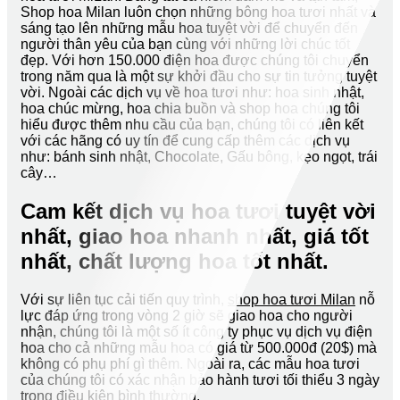
Shop hoa Milan luôn chọn những bông hoa tươi nhất và
sáng tạo lên những mẫu hoa tuyệt vời để chuyển đến
người thân yêu của bạn cùng với những lời chúc tốt
đẹp. Với hơn 150.000 điện hoa được chúng tôi chuyển
trong năm qua là một sự khởi đầu cho sự tin tưởng tuyệt
vời. Ngoài các dịch vụ về hoa tươi như: hoa sinh nhật,
hoa chúc mừng, hoa chia buồn và shop hoa chúng tôi
hiểu được thêm nhu cầu của bạn, chúng tôi có liên kết
với các hãng có uy tín để cung cấp thêm các dịch vụ
như: bánh sinh nhật, Chocolate, Gấu bông, kẹo ngọt, trái
cây…
Cam kết dịch vụ hoa tươi tuyệt vời
nhất, giao hoa nhanh nhất, giá tốt
nhất, chất lượng hoa tốt nhất.
Với sự liên tục cải tiến quy trình,
shop hoa tươi Milan
nỗ
lực đáp ứng trong vòng 2 giờ sẽ giao hoa cho người
nhận, chúng tôi là một số ít công ty phục vụ dịch vụ điện
hoa cho cả những mẫu hoa có giá từ 500.000đ (20$) mà
không có phụ phí gì thêm. Ngoài ra, các mẫu hoa tươi
của chúng tôi có xác nhận bảo hành tươi tối thiểu 3 ngày
trong điều kiện bình thường.