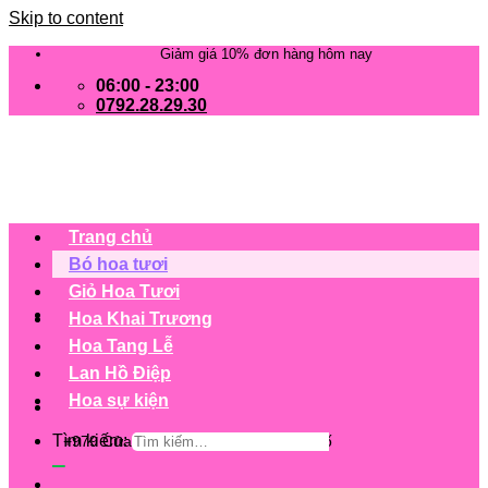
Skip to content
Giảm giá 10% đơn hàng hôm nay
06:00 - 23:00
0792.28.29.30
Trang chủ
Bó hoa tươi
Giỏ Hoa Tươi
Hoa Khai Trương
Hoa Tang Lễ
Lan Hồ Điệp
Hoa sự kiện
Tìm kiếm:
+979 Cửa hàng trên 63 tỉnh/ thành phố