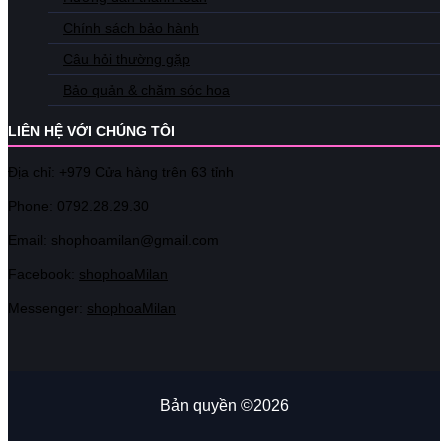
Chính sách bảo hành
Câu hỏi thường gặp
Bảo quản & chăm sóc hoa
LIÊN HỆ VỚI CHÚNG TÔI
Địa chỉ: +979 Cửa hàng trên 63 tỉnh
Phone: 07
92.28.29.30
Email: shophoamilan@gmail.com
Facebook:
shophoaMilan
Messenger:
shophoaMilan
Bản quyền ©2026