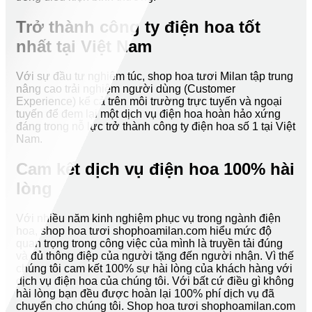
Trở thành công ty điện hoa tốt
nhất tại Việt Nam
Với sự đầu tư nghiêm túc, shop hoa tươi Milan tập trung
nâng cao trải nghiệm người dùng (Customer
Experience) kể cả trên môi trường trực tuyến và ngoại
tuyến để đem lại một dịch vụ điện hoa hoàn hảo xứng
đáng trong nỗ lực trở thành công ty điện hoa số 1 tại Việt
Nam.
Cam kết dịch vụ điện hoa 100% hài
lòng
Với nhiều năm kinh nghiệm phục vụ trong ngành điện
hoa, shop hoa tươi shophoamilan.com hiểu mức độ
quan trọng trong công việc của mình là truyền tải đúng
và đủ thông điệp của người tặng đến người nhận. Vì thế
chúng tôi cam kết 100% sự hài lòng của khách hàng với
dịch vụ điện hoa của chúng tôi. Với bất cứ điều gì không
hài lòng bạn đều được hoàn lại 100% phí dịch vụ đã
chuyển cho chúng tôi. Shop hoa tươi shophoamilan.com