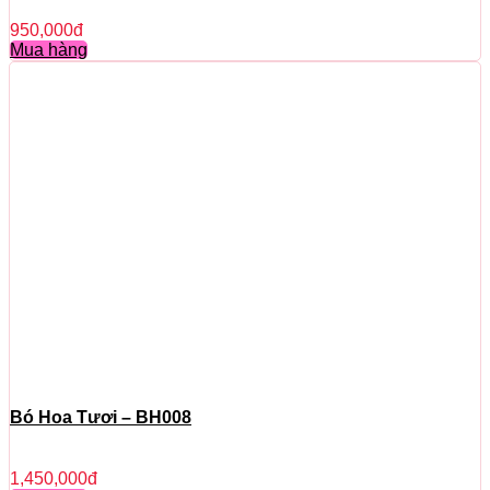
950,000
đ
Mua hàng
Bó Hoa Tươi – BH008
1,450,000
đ