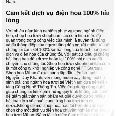
Nam.
Cam kết dịch vụ điện hoa 100% hài
lòng
Với nhiều năm kinh nghiệm phục vụ trong ngành điện
hoa, shop hoa tươi shophoamilan.com hiểu mức độ
quan trọng trong công việc của mình là truyền tải đúng
và đủ thông điệp của người tặng đến người nhận. Vì thế
chúng tôi cam kết 100% sự hài lòng của khách hàng với
dịch vụ điện hoa của chúng tôi. Với bất cứ điều gì không
hài lòng bạn đều được hoàn lại 100% phí dịch vụ đã
chuyển cho chúng tôi. Shop hoa tươi shophoamilan.com
là một công ty khởi nghiệp về công nghệ (IT Startup).
Shop hoa MiLan được thành lập đầu tiên bởi anh
Nguyễn Duy Khánh, với mong muốn xây dựng một hệ
sinh thái cho ngành hoa tươi tại Việt Nam dựa trên nền
tảng Công Nghệ Thông Tin. Việc ứng dụng công nghệ
giúp chúng tôi tiết kiệm những quy trình không cần thiết
để giảm giá thành sản phẩm và giải quyết được nhiều
bài toán lớn về chuỗi cung ứng hoa tươi trên cả
nước.Không có một shop hoa nào tốt hơn để bạn lựa
chọn cho một dịch vụ điện hoa chuyên nghiệp như shop
hoa tươi MiLan. Bằng tất cả niềm đam mê và tận tâm,