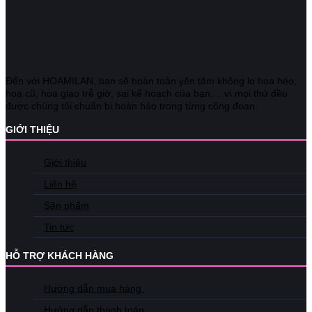
Đến với HOAMILAN, bạn sẽ hoàn toàn yên tâm không lo hoa héo,
hoa cũ, hoa giao trễ giờ, sai kế hoạch của bạn,... vì mọi thứ đều
được chúng tôi chuẩn bị hoàn hảo trong từng công đoạn.
GIỚI THIỆU
Giới thiệu
Liên hệ
Sản phẩm
Tin tức
HỖ TRỢ KHÁCH HÀNG
Hướng dẫn mua hàng
Hướng dẫn thanh toán