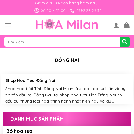
Skip
Giảm giá 10% đơn hàng hôm nay
to
06:00 - 23:00
0792.28.29.30
content
Tìm
kiếm:
ĐỒNG NAI
Shop Hoa Tươi Đồng Nai
Shop hoa tươi Tỉnh Đồng Nai Milan là shop hoa tươi lớn và uy
tín tốp đầu tại Đồng Nai, tại shop hoa tươi Tỉnh Đồng Nai có
đầy đủ những loại hoa thịnh hành nhất hiện nay với đủ...
DANH MỤC SẢN PHẨM
Bó hoa tươi