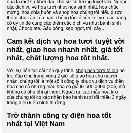
qua là một sự khởi đầu cho sự tin tưởng tuyệt vời. Ngoài
các dịch vụ về hoa tươi như: hoa sinh nhật, hoa chúc
mừng, hoa chia buồn và shop hoa chúng tôi hiểu được
thêm nhu cầu của bạn, chúng tôi có liên kết với các hãng
có uy tín để cung cấp thêm các dịch vụ như: bánh sinh
nhật, Chocolate, Gấu bông, kẹo ngọt, trái cây…
Cam kết dịch vụ hoa tươi tuyệt vời
nhất, giao hoa nhanh nhất, giá tốt
nhất, chất lượng hoa tốt nhất.
Với sự liên tục cải tiến quy trình,
shop hoa tươi Milan
nỗ
lực đáp ứng trong vòng 2 giờ sẽ giao hoa cho người
nhận, chúng tôi là một số ít công ty phục vụ dịch vụ điện
hoa cho cả những mẫu hoa có giá từ 500.000đ (20$) mà
không có phụ phí gì thêm. Ngoài ra, các mẫu hoa tươi
của chúng tôi có xác nhận bảo hành tươi tối thiểu 3 ngày
trong điều kiện bình thường.
Trở thành công ty điện hoa tốt
nhất tại Việt Nam