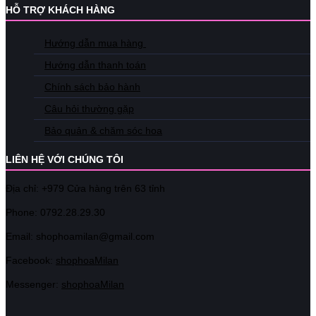
HỖ TRỢ KHÁCH HÀNG
Hướng dẫn mua hàng
Hướng dẫn thanh toán
Chính sách bảo hành
Câu hỏi thường gặp
Bảo quản & chăm sóc hoa
LIÊN HỆ VỚI CHÚNG TÔI
Địa chỉ: +979 Cửa hàng trên 63 tỉnh
Phone: 07
92.28.29.30
Email: shophoamilan@gmail.com
Facebook:
shophoaMilan
Messenger:
shophoaMilan