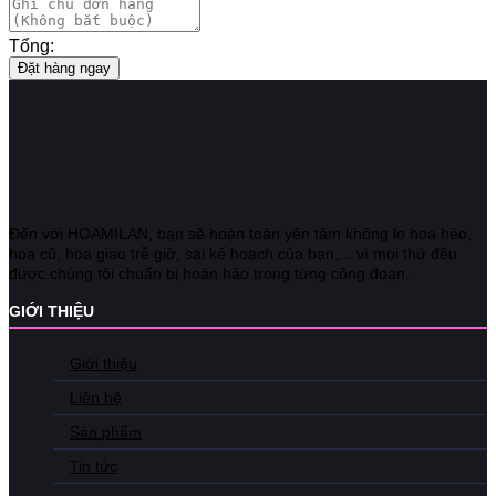
Tổng:
Đặt hàng ngay
Đến với HOAMILAN, bạn sẽ hoàn toàn yên tâm không lo hoa héo,
hoa cũ, hoa giao trễ giờ, sai kế hoạch của bạn,... vì mọi thứ đều
được chúng tôi chuẩn bị hoàn hảo trong từng công đoạn.
GIỚI THIỆU
Giới thiệu
Liên hệ
Sản phẩm
Tin tức