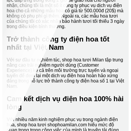
lực đáp ứng trong vòng 2 giờ sẽ giao hoa cho người
nhận, chúng tôi là một số ít công ty phục vụ dịch vụ điện
hoa cho cả những mẫu hoa có giá từ 500.000đ (20$) mà
không có phụ phí gì thêm. Ngoài ra, các mẫu hoa tươi
của chúng tôi có xác nhận bảo hành tươi tối thiểu 3 ngày
trong điều kiện bình thường.
Trở thành công ty điện hoa tốt
nhất tại Việt Nam
Với sự đầu tư nghiêm túc, shop hoa tươi Milan tập trung
nâng cao trải nghiệm người dùng (Customer
Experience) kể cả trên môi trường trực tuyến và ngoại
tuyến để đem lại một dịch vụ điện hoa hoàn hảo xứng
đáng trong nỗ lực trở thành công ty điện hoa số 1 tại Việt
Nam.
Cam kết dịch vụ điện hoa 100% hài
lòng
Với nhiều năm kinh nghiệm phục vụ trong ngành điện
hoa, shop hoa tươi shophoamilan.com hiểu mức độ
quan trọng trong công việc của mình là truyền tải đúng