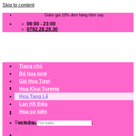
Skip to content
Giảm giá 10% đơn hàng hôm nay
06:00 - 23:00
0792.28.29.30
Trang chủ
Bó hoa tươi
Giỏ Hoa Tươi
Hoa Khai Trương
Hoa Tang Lễ
Lan Hồ Điệp
Hoa sự kiện
Tìm kiếm:
+979 Cửa hàng trên 63 tỉnh/ thành phố