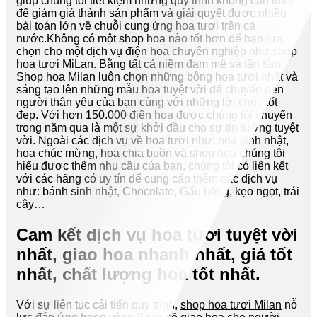
giúp chúng tôi tiết kiệm những quy trình không cần thiết
để giảm giá thành sản phẩm và giải quyết được nhiều
bài toán lớn về chuỗi cung ứng hoa tươi trên cả
nước.Không có một shop hoa nào tốt hơn để bạn lựa
chọn cho một dịch vụ điện hoa chuyên nghiệp như shop
hoa tươi MiLan. Bằng tất cả niềm đam mê và tận tâm,
Shop hoa Milan luôn chọn những bông hoa tươi nhất và
sáng tạo lên những mẫu hoa tuyệt vời để chuyển đến
người thân yêu của bạn cùng với những lời chúc tốt
đẹp. Với hơn 150.000 điện hoa được chúng tôi chuyển
trong năm qua là một sự khởi đầu cho sự tin tưởng tuyệt
vời. Ngoài các dịch vụ về hoa tươi như: hoa sinh nhật,
hoa chúc mừng, hoa chia buồn và shop hoa chúng tôi
hiểu được thêm nhu cầu của bạn, chúng tôi có liên kết
với các hãng có uy tín để cung cấp thêm các dịch vụ
như: bánh sinh nhật, Chocolate, Gấu bông, kẹo ngọt, trái
cây…
Cam kết dịch vụ hoa tươi tuyệt vời
nhất, giao hoa nhanh nhất, giá tốt
nhất, chất lượng hoa tốt nhất.
Với sự liên tục cải tiến quy trình,
shop hoa tươi Milan
nỗ