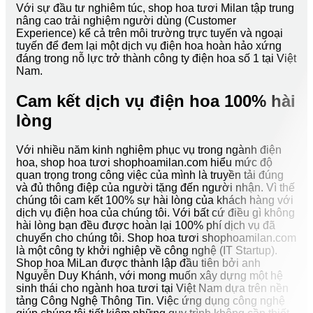
Với sự đầu tư nghiêm túc, shop hoa tươi Milan tập trung
nâng cao trải nghiệm người dùng (Customer
Experience) kể cả trên môi trường trực tuyến và ngoại
tuyến để đem lại một dịch vụ điện hoa hoàn hảo xứng
đáng trong nỗ lực trở thành công ty điện hoa số 1 tại Việt
Nam.
Cam kết dịch vụ điện hoa 100% hài
lòng
Với nhiều năm kinh nghiệm phục vụ trong ngành điện
hoa, shop hoa tươi shophoamilan.com hiểu mức độ
quan trọng trong công việc của mình là truyền tải đúng
và đủ thông điệp của người tặng đến người nhận. Vì thế
chúng tôi cam kết 100% sự hài lòng của khách hàng với
dịch vụ điện hoa của chúng tôi. Với bất cứ điều gì không
hài lòng bạn đều được hoàn lại 100% phí dịch vụ đã
chuyển cho chúng tôi. Shop hoa tươi shophoamilan.com
là một công ty khởi nghiệp về công nghệ (IT Startup).
Shop hoa MiLan được thành lập đầu tiên bởi anh
Nguyễn Duy Khánh, với mong muốn xây dựng một hệ
sinh thái cho ngành hoa tươi tại Việt Nam dựa trên nền
tảng Công Nghệ Thông Tin. Việc ứng dụng công nghệ