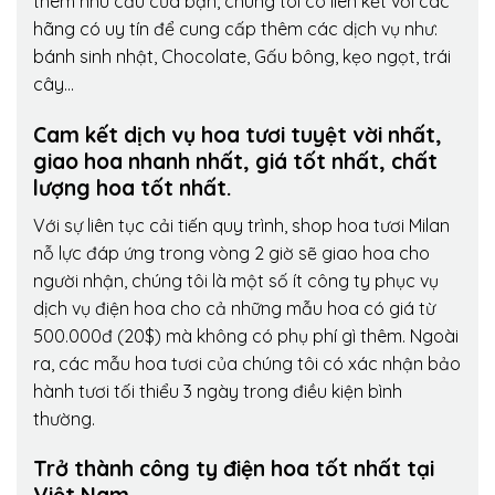
thêm nhu cầu của bạn, chúng tôi có liên kết với các
hãng có uy tín để cung cấp thêm các dịch vụ như:
bánh sinh nhật, Chocolate, Gấu bông, kẹo ngọt, trái
cây…
Cam kết dịch vụ hoa tươi tuyệt vời nhất,
giao hoa nhanh nhất, giá tốt nhất, chất
lượng hoa tốt nhất.
Với sự liên tục cải tiến quy trình,
shop hoa tươi Milan
nỗ lực đáp ứng trong vòng 2 giờ sẽ giao hoa cho
người nhận, chúng tôi là một số ít công ty phục vụ
dịch vụ điện hoa cho cả những mẫu hoa có giá từ
500.000đ (20$) mà không có phụ phí gì thêm. Ngoài
ra, các mẫu hoa tươi của chúng tôi có xác nhận bảo
hành tươi tối thiểu 3 ngày trong điều kiện bình
thường.
Trở thành công ty điện hoa tốt nhất tại