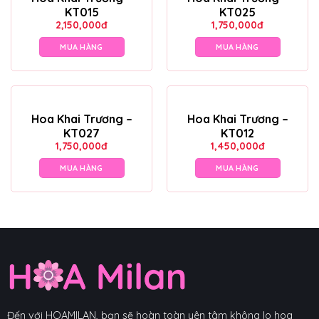
KT015
KT025
2,150,000
đ
1,750,000
đ
MUA HÀNG
MUA HÀNG
Hoa Khai Trương –
Hoa Khai Trương –
KT027
KT012
1,750,000
đ
1,450,000
đ
MUA HÀNG
MUA HÀNG
Đến với HOAMILAN, bạn sẽ hoàn toàn yên tâm không lo hoa