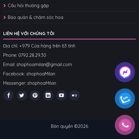
Câu hỏi thường gặp
Bảo quản & chăm sóc hoa
LIÊN HỆ VỚI CHÚNG TÔI
Địa chỉ: +979 Cửa hàng trên 63 tỉnh
Phone: 07
92.28.29.30
Email: shophoamilan@gmail.com
Facebook:
shophoaMilan
Messenger:
shophoaMilan
Bản quyền ©2026