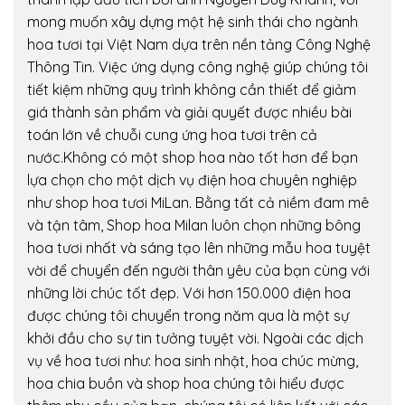
mong muốn xây dựng một hệ sinh thái cho ngành
hoa tươi tại Việt Nam dựa trên nền tảng Công Nghệ
Thông Tin. Việc ứng dụng công nghệ giúp chúng tôi
tiết kiệm những quy trình không cần thiết để giảm
giá thành sản phẩm và giải quyết được nhiều bài
toán lớn về chuỗi cung ứng hoa tươi trên cả
nước.Không có một shop hoa nào tốt hơn để bạn
lựa chọn cho một dịch vụ điện hoa chuyên nghiệp
như shop hoa tươi MiLan. Bằng tất cả niềm đam mê
và tận tâm, Shop hoa Milan luôn chọn những bông
hoa tươi nhất và sáng tạo lên những mẫu hoa tuyệt
vời để chuyển đến người thân yêu của bạn cùng với
những lời chúc tốt đẹp. Với hơn 150.000 điện hoa
được chúng tôi chuyển trong năm qua là một sự
khởi đầu cho sự tin tưởng tuyệt vời. Ngoài các dịch
vụ về hoa tươi như: hoa sinh nhật, hoa chúc mừng,
hoa chia buồn và shop hoa chúng tôi hiểu được