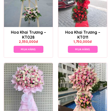
Hoa Khai Trương –
Hoa Khai Trương –
KT028
KT011
2,350,000
đ
1,750,000
đ
MUA HÀNG
MUA HÀNG