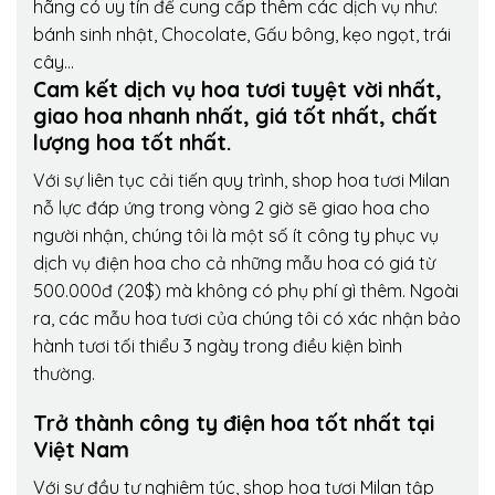
hãng có uy tín để cung cấp thêm các dịch vụ như:
bánh sinh nhật, Chocolate, Gấu bông, kẹo ngọt, trái
cây…
Cam kết dịch vụ hoa tươi tuyệt vời nhất,
giao hoa nhanh nhất, giá tốt nhất, chất
lượng hoa tốt nhất.
Với sự liên tục cải tiến quy trình,
shop hoa tươi Milan
nỗ lực đáp ứng trong vòng 2 giờ sẽ giao hoa cho
người nhận, chúng tôi là một số ít công ty phục vụ
dịch vụ điện hoa cho cả những mẫu hoa có giá từ
500.000đ (20$) mà không có phụ phí gì thêm. Ngoài
ra, các mẫu hoa tươi của chúng tôi có xác nhận bảo
hành tươi tối thiểu 3 ngày trong điều kiện bình
thường.
Trở thành công ty điện hoa tốt nhất tại
Việt Nam
Với sự đầu tư nghiêm túc, shop hoa tươi Milan tập