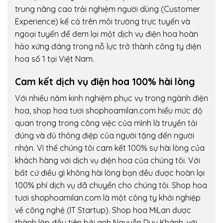
trung nâng cao trải nghiệm người dùng (Customer
Experience) kể cả trên môi trường trực tuyến và
ngoại tuyến để đem lại một dịch vụ điện hoa hoàn
hảo xứng đáng trong nỗ lực trở thành công ty điện
hoa số 1 tại Việt Nam.
Cam kết dịch vụ điện hoa 100% hài lòng
Với nhiều năm kinh nghiệm phục vụ trong ngành điện
hoa, shop hoa tươi shophoamilan.com hiểu mức độ
quan trọng trong công việc của mình là truyền tải
đúng và đủ thông điệp của người tặng đến người
nhận. Vì thế chúng tôi cam kết 100% sự hài lòng của
khách hàng với dịch vụ điện hoa của chúng tôi. Với
bất cứ điều gì không hài lòng bạn đều được hoàn lại
100% phí dịch vụ đã chuyển cho chúng tôi. Shop hoa
tươi shophoamilan.com là một công ty khởi nghiệp
về công nghệ (IT Startup). Shop hoa MiLan được
thành lập đầu tiên bởi anh Nguyễn Duy Khánh, với