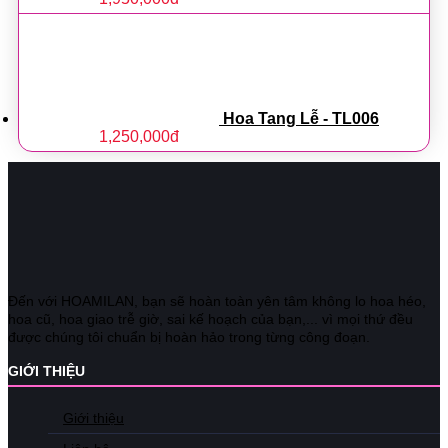
Hoa Tang Lễ - TL006
1,250,000
đ
Đến với HOAMILAN, bạn sẽ hoàn toàn yên tâm không lo hoa héo,
hoa cũ, hoa giao trễ giờ, sai kế hoạch của bạn,... vì mọi thứ đều
được chúng tôi chuẩn bị hoàn hảo trong từng công đoạn.
GIỚI THIỆU
Giới thiệu