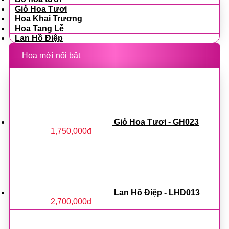
Giỏ Hoa Tươi
Hoa Khai Trương
Hoa Tang Lễ
Lan Hồ Điệp
Hoa mới nổi bật
Giỏ Hoa Tươi - GH023
1,750,000
đ
Lan Hồ Điệp - LHD013
2,700,000
đ