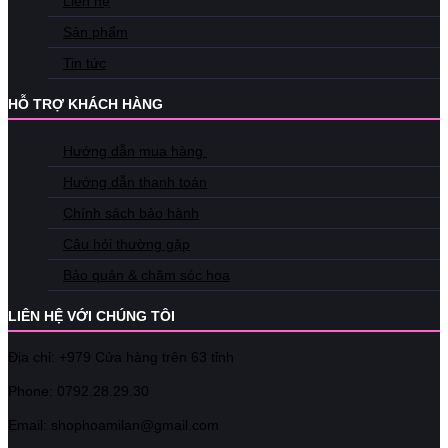
Liên hệ
Sản phẩm
Tin tức
HỖ TRỢ KHÁCH HÀNG
Hướng dẫn mua hàng
Hướng dẫn thanh toán
Chính sách bảo hành
Câu hỏi thường gặp
Bảo quản & chăm sóc hoa
LIÊN HỆ VỚI CHÚNG TÔI
Địa chỉ: +979 Cửa hàng trên 63 tỉnh
Phone: 07
92.28.29.30
Email: shophoamilan@gmail.com