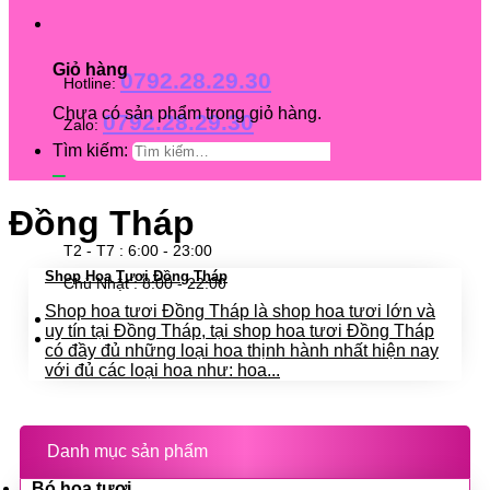
Giỏ hàng
0792.28.29.30
Hotline:
Chưa có sản phẩm trong giỏ hàng.
0792.28.29.30
Zalo:
Tìm kiếm:
Đồng Tháp
T2 - T7 : 6:00 - 23:00
Shop Hoa Tươi Đồng Tháp
Chủ Nhật : 8:00 - 22:00
Shop hoa tươi Đồng Tháp là shop hoa tươi lớn và
uy tín tại Đồng Tháp, tại shop hoa tươi Đồng Tháp
có đầy đủ những loại hoa thịnh hành nhất hiện nay
với đủ các loại hoa như: hoa...
Danh mục sản phẩm
Bó hoa tươi