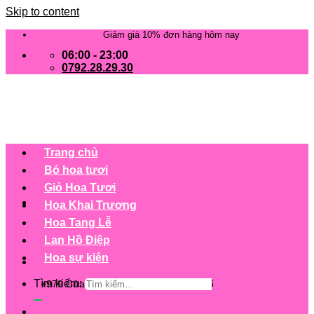
Skip to content
Giảm giá 10% đơn hàng hôm nay
06:00 - 23:00
0792.28.29.30
Trang chủ
Bó hoa tươi
Giỏ Hoa Tươi
Hoa Khai Trương
Hoa Tang Lễ
Lan Hồ Điệp
Hoa sự kiện
Tìm kiếm:
+979 Cửa hàng trên 63 tỉnh/ thành phố