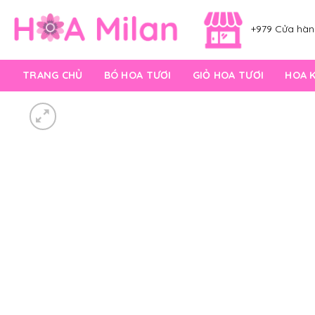
Skip
to
+979 Cửa hàng
content
TRANG CHỦ
BÓ HOA TƯƠI
GIỎ HOA TƯƠI
HOA 