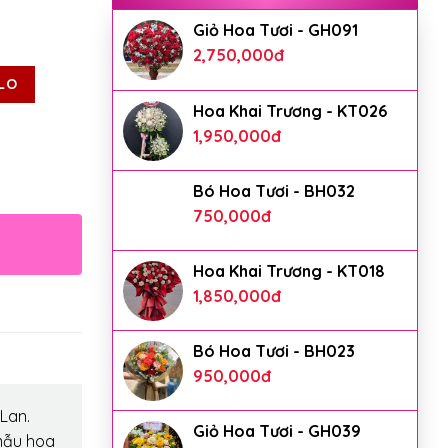
Giỏ Hoa Tươi - GH091
2,750,000
đ
LO
Hoa Khai Trương - KT026
1,950,000
đ
Bó Hoa Tươi - BH032
750,000
đ
Hoa Khai Trương - KT018
1,850,000
đ
Bó Hoa Tươi - BH023
950,000
đ
Lan.
Giỏ Hoa Tươi - GH039
mẫu hoa