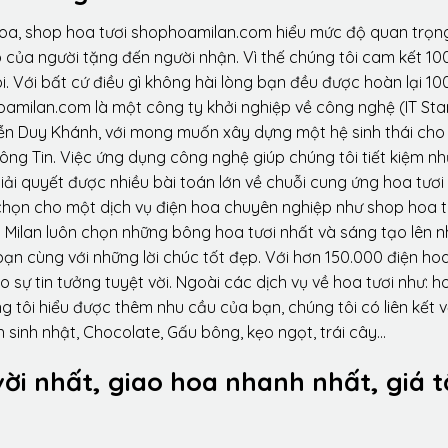
hoa, shop hoa tươi shophoamilan.com hiểu mức độ quan trọn
p của người tặng đến người nhận. Vì thế chúng tôi cam kết 10
. Với bất cứ điều gì không hài lòng bạn đều được hoàn lại 10
amilan.com là một công ty khởi nghiệp về công nghệ (IT Sta
ễn Duy Khánh, với mong muốn xây dựng một hệ sinh thái ch
ông Tin. Việc ứng dụng công nghệ giúp chúng tôi tiết kiệm n
iải quyết được nhiều bài toán lớn về chuỗi cung ứng hoa tươi
họn cho một dịch vụ điện hoa chuyên nghiệp như shop hoa t
 Milan luôn chọn những bông hoa tươi nhất và sáng tạo lên 
ạn cùng với những lời chúc tốt đẹp. Với hơn 150.000 điện ho
sự tin tưởng tuyệt vời. Ngoài các dịch vụ về hoa tươi như: h
tôi hiểu được thêm nhu cầu của bạn, chúng tôi có liên kết v
 sinh nhật, Chocolate, Gấu bông, kẹo ngọt, trái cây…
vời nhất, giao hoa nhanh nhất, giá t