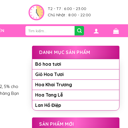
0
T2 - T7 : 6:00 - 23:00
Chủ Nhật : 8:00 - 22:00
Tìm
ỆN
kiếm:
DANH MỤC SẢN PHẨM
Bó hoa tươi
Giỏ Hoa Tươi
Hoa Khai Trương
2, 5% cho
 hàng Bạn
Hoa Tang Lễ
Lan Hồ Điệp
SẢN PHẨM MỚI