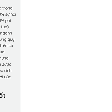
g trong
0% sự hài
0% phí
rtup).
o ngành
hững quy
 trên cả
ươi
những
a được
oa sinh
ới các
ốt