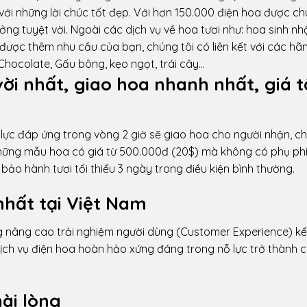
ới những lời chúc tốt đẹp. Với hơn 150.000 điện hoa được ch
ng tuyệt vời. Ngoài các dịch vụ về hoa tươi như: hoa sinh nh
được thêm nhu cầu của bạn, chúng tôi có liên kết với các hã
 Chocolate, Gấu bông, kẹo ngọt, trái cây…
vời nhất, giao hoa nhanh nhất, giá t
lực đáp ứng trong vòng 2 giờ sẽ giao hoa cho người nhận, ch
 những mẫu hoa có giá từ 500.000đ (20$) mà không có phụ phí
ảo hành tươi tối thiểu 3 ngày trong điều kiện bình thường.
nhất tại Việt Nam
ng nâng cao trải nghiệm người dùng (Customer Experience) kể
dịch vụ điện hoa hoàn hảo xứng đáng trong nỗ lực trở thành 
ài lòng