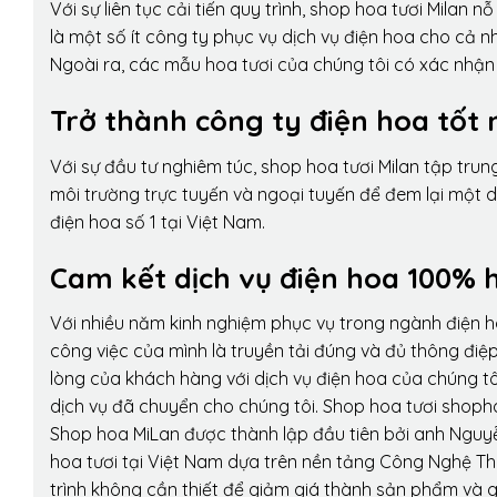
Với sự liên tục cải tiến quy trình,
shop hoa tươi Milan
nỗ 
là một số ít công ty phục vụ dịch vụ điện hoa cho cả
Ngoài ra, các mẫu hoa tươi của chúng tôi có xác nhận b
Trở thành công ty điện hoa tốt 
Với sự đầu tư nghiêm túc, shop hoa tươi Milan tập tru
môi trường trực tuyến và ngoại tuyến để đem lại một 
điện hoa số 1 tại Việt Nam.
Cam kết dịch vụ điện hoa 100% h
Với nhiều năm kinh nghiệm phục vụ trong ngành điện 
công việc của mình là truyền tải đúng và đủ thông điệ
lòng của khách hàng với dịch vụ điện hoa của chúng tôi
dịch vụ đã chuyển cho chúng tôi. Shop hoa tươi shopho
Shop hoa MiLan được thành lập đầu tiên bởi anh Nguy
hoa tươi tại Việt Nam dựa trên nền tảng Công Nghệ Th
trình không cần thiết để giảm giá thành sản phẩm và g