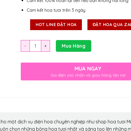
Cam kết 100% hoàn lại tiền nếu bạn không hài lòng
Cam kết hoa tươi trên 3 ngày
HOT LINE ĐẶT HOA
ĐẶT HOA QUA ZA
Số lượng
Mua Hàng
MUA NGAY
Gọi điện xác nhận và giao hàng tận nơi
ho một dịch vụ điện hoa chuyên nghiệp như shop hoa tươi Mi
luôn chọn những bông hoa tươi nhất và sáng tạo lên những 