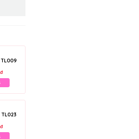
– TL009
đ
G
– TL023
đ
G