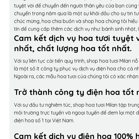
tuyệt vời để chuyển đến người thân yêu của bạn cùng v
chuyển trong năm qua là một sự khởi đầu cho sự tin tưở
chúc mừng, hoa chia buồn và shop hoa chúng tôi hiểu 
tín để cung cấp thêm các dịch vụ như: bánh sinh nhật,
Cam kết dịch vụ hoa tươi tuyệt 
nhất, chất lượng hoa tốt nhất.
Với sự liên tục cải tiến quy trình,
shop hoa tươi Milan
nỗ 
là một số ít công ty phục vụ dịch vụ điện hoa cho cả
Ngoài ra, các mẫu hoa tươi của chúng tôi có xác nhận b
Trở thành công ty điện hoa tốt 
Với sự đầu tư nghiêm túc, shop hoa tươi Milan tập tru
môi trường trực tuyến và ngoại tuyến để đem lại một 
điện hoa số 1 tại Việt Nam.
Cam kết dịch vụ điện hoa 100% h