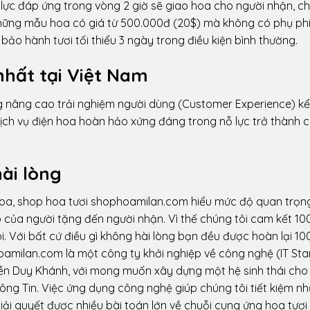
lực đáp ứng trong vòng 2 giờ sẽ giao hoa cho người nhận, ch
 những mẫu hoa có giá từ 500.000đ (20$) mà không có phụ phí
ảo hành tươi tối thiểu 3 ngày trong điều kiện bình thường.
nhất tại Việt Nam
ng nâng cao trải nghiệm người dùng (Customer Experience) kể
dịch vụ điện hoa hoàn hảo xứng đáng trong nỗ lực trở thành 
ài lòng
hoa, shop hoa tươi shophoamilan.com hiểu mức độ quan trọn
p của người tặng đến người nhận. Vì thế chúng tôi cam kết 10
. Với bất cứ điều gì không hài lòng bạn đều được hoàn lại 10
amilan.com là một công ty khởi nghiệp về công nghệ (IT Sta
ễn Duy Khánh, với mong muốn xây dựng một hệ sinh thái ch
ông Tin. Việc ứng dụng công nghệ giúp chúng tôi tiết kiệm n
iải quyết được nhiều bài toán lớn về chuỗi cung ứng hoa tươi