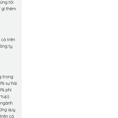
úng tôi
 gì thêm.
 cả trên
công ty
g trong
0% sự hài
0% phí
rtup).
o ngành
hững quy
 trên cả