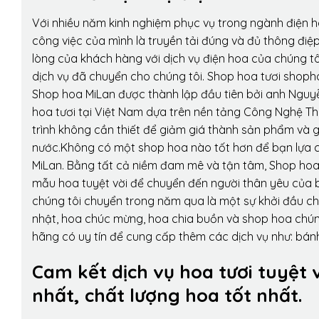
Với nhiều năm kinh nghiệm phục vụ trong ngành điện 
công việc của mình là truyền tải đúng và đủ thông điệ
lòng của khách hàng với dịch vụ điện hoa của chúng tôi
dịch vụ đã chuyển cho chúng tôi. Shop hoa tươi shopho
Shop hoa MiLan được thành lập đầu tiên bởi anh Nguy
hoa tươi tại Việt Nam dựa trên nền tảng Công Nghệ Th
trình không cần thiết để giảm giá thành sản phẩm và g
nước.Không có một shop hoa nào tốt hơn để bạn lựa c
MiLan. Bằng tất cả niềm đam mê và tận tâm, Shop hoa
mẫu hoa tuyệt vời để chuyển đến người thân yêu của b
chúng tôi chuyển trong năm qua là một sự khởi đầu cho 
nhật, hoa chúc mừng, hoa chia buồn và shop hoa chúng 
hãng có uy tín để cung cấp thêm các dịch vụ như: bánh
Cam kết dịch vụ hoa tươi tuyệt 
nhất, chất lượng hoa tốt nhất.