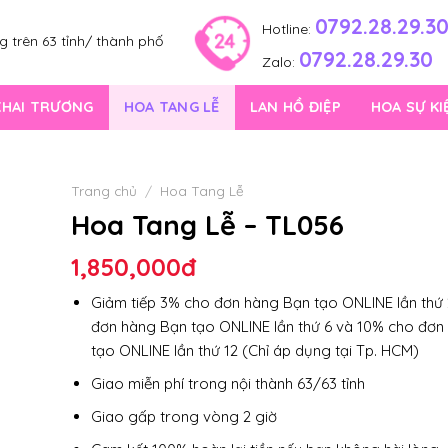
0792.28.29.3
Hotline:
 trên 63 tỉnh/ thành phố
0792.28.29.30
Zalo:
KHAI TRƯƠNG
HOA TANG LỄ
LAN HỒ ĐIỆP
HOA SỰ KI
Trang chủ
/
Hoa Tang Lễ
Hoa Tang Lễ – TL056
1,850,000
đ
Giảm tiếp 3% cho đơn hàng Bạn tạo ONLINE lần thứ 
đơn hàng Bạn tạo ONLINE lần thứ 6 và 10% cho đơn
tạo ONLINE lần thứ 12 (Chỉ áp dụng tại Tp. HCM)
Giao miễn phí trong nội thành 63/63 tỉnh
Giao gấp trong vòng 2 giờ