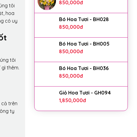
850,000
đ
úng tôi
ật, hoa
Bó Hoa Tươi - BH028
ng có uy
850,000
đ
ốt
Bó Hoa Tươi - BH005
850,000
đ
úng tôi
 gì thêm.
Bó Hoa Tươi - BH036
850,000
đ
Giỏ Hoa Tươi - GH094
1,850,000
đ
 cả trên
công ty