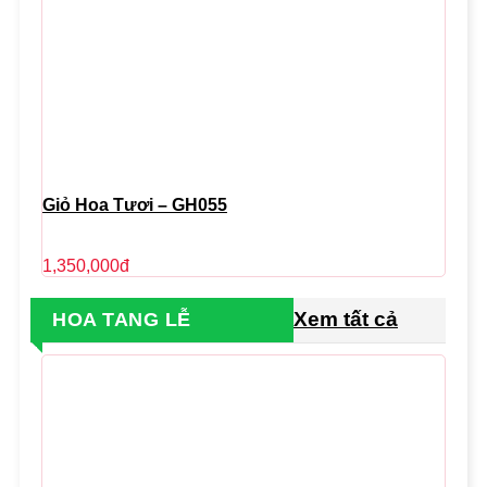
Giỏ Hoa Tươi – GH055
1,350,000
đ
Xem tất cả
HOA TANG LỄ