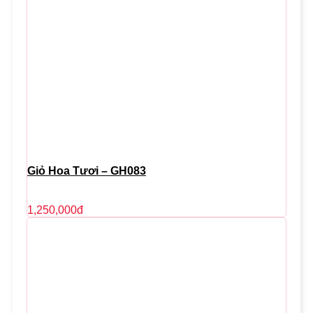
Giỏ Hoa Tươi – GH083
1,250,000
đ