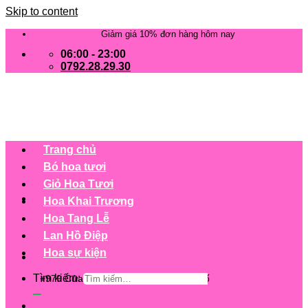
Skip to content
Giảm giá 10% đơn hàng hôm nay
06:00 - 23:00
0792.28.29.30
Trang chủ
Bó hoa tươi
Giỏ Hoa Tươi
Hoa Khai Trương
Hoa Tang Lễ
Lan Hồ Điệp
Hoa sự kiện
Tìm kiếm:
+979 Cửa hàng trên 63 tỉnh/ thành phố