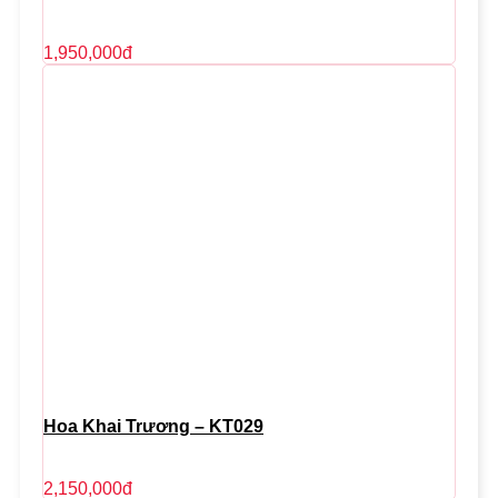
1,950,000
đ
Hoa Khai Trương – KT029
2,150,000
đ