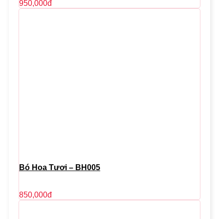
950,000
đ
Bó Hoa Tươi – BH005
850,000
đ