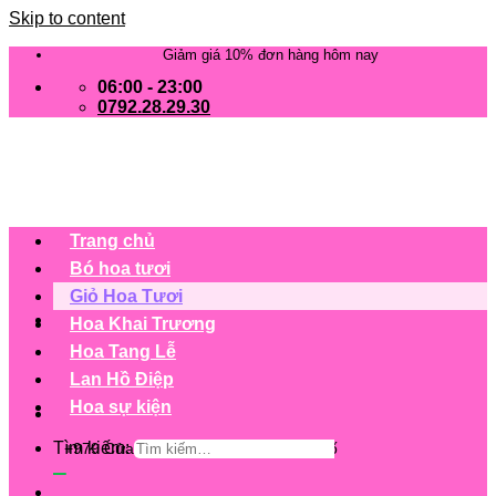
Skip to content
Giảm giá 10% đơn hàng hôm nay
06:00 - 23:00
0792.28.29.30
Trang chủ
Bó hoa tươi
Giỏ Hoa Tươi
Hoa Khai Trương
Hoa Tang Lễ
Lan Hồ Điệp
Hoa sự kiện
Tìm kiếm:
+979 Cửa hàng trên 63 tỉnh/ thành phố