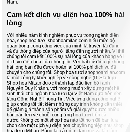
Nam.
Cam kết dịch vụ điện hoa 100% hài
lòng
Với nhiều năm kinh nghiệm phục vụ trong ngành điện
hoa, shop hoa tươi shophoamilan.com hiểu mức độ
quan trọng trong công việc của mình là truyền tải đúng
và đủ thông điệp của người tặng đến người nhận. Vì thế
chúng tôi cam kết 100% sự hài lòng của khách hàng với
dịch vụ điện hoa của chúng tôi. Với bất cứ điều gì không
hài lòng bạn đều được hoàn lại 100% phí dịch vụ đã
chuyển cho chúng tôi. Shop hoa tươi shophoamilan.com
là một công ty khởi nghiệp về công nghệ (IT Startup).
Shop hoa MiLan được thành lập đầu tiên bởi anh
Nguyễn Duy Khánh, với mong muốn xây dựng một hệ
sinh thái cho ngành hoa tươi tại Việt Nam dựa trên nền
tảng Công Nghệ Thông Tin. Việc ứng dụng công nghệ
giúp chúng tôi tiết kiệm những quy trình không cần thiết
để giảm giá thành sản phẩm và giải quyết được nhiều
bài toán lớn về chuỗi cung ứng hoa tươi trên cả
nước.Không có một shop hoa nào tốt hơn để bạn lựa
chọn cho một dịch vụ điện hoa chuyên nghiệp như shop
hoa tươi MiLan. Bằng tất cả niềm đam mê và tận tâm,