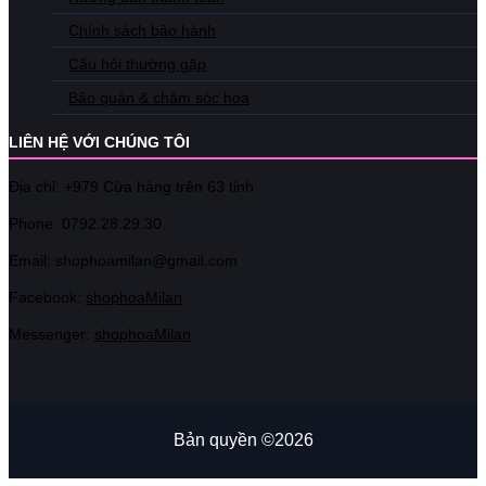
Chính sách bảo hành
Câu hỏi thường gặp
Bảo quản & chăm sóc hoa
LIÊN HỆ VỚI CHÚNG TÔI
Địa chỉ: +979 Cửa hàng trên 63 tỉnh
Phone: 07
92.28.29.30
Email: shophoamilan@gmail.com
Facebook:
shophoaMilan
Messenger:
shophoaMilan
Bản quyền ©2026