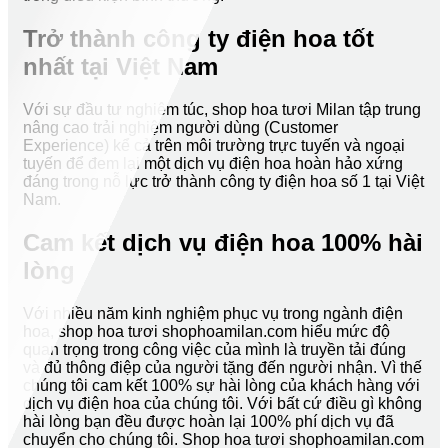
Trở thành công ty điện hoa tốt
nhất tại Việt Nam
Với sự đầu tư nghiêm túc, shop hoa tươi Milan tập trung
nâng cao trải nghiệm người dùng (Customer
Experience) kể cả trên môi trường trực tuyến và ngoại
tuyến để đem lại một dịch vụ điện hoa hoàn hảo xứng
đáng trong nỗ lực trở thành công ty điện hoa số 1 tại Việt
Nam.
Cam kết dịch vụ điện hoa 100% hài
lòng
Với nhiều năm kinh nghiệm phục vụ trong ngành điện
hoa, shop hoa tươi shophoamilan.com hiểu mức độ
quan trọng trong công việc của mình là truyền tải đúng
và đủ thông điệp của người tặng đến người nhận. Vì thế
chúng tôi cam kết 100% sự hài lòng của khách hàng với
dịch vụ điện hoa của chúng tôi. Với bất cứ điều gì không
hài lòng bạn đều được hoàn lại 100% phí dịch vụ đã
chuyển cho chúng tôi. Shop hoa tươi shophoamilan.com