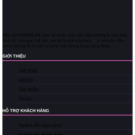
Đến với HOAMILAN, bạn sẽ hoàn toàn yên tâm không lo hoa héo,
hoa cũ, hoa giao trễ giờ, sai kế hoạch của bạn,... vì mọi thứ đều
được chúng tôi chuẩn bị hoàn hảo trong từng công đoạn.
GIỚI THIỆU
Giới thiệu
Liên hệ
Sản phẩm
Tin tức
HỖ TRỢ KHÁCH HÀNG
Hướng dẫn mua hàng
Hướng dẫn thanh toán