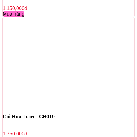
1,150,000
đ
Mua hàng
Giỏ Hoa Tươi – GH019
1,750,000
đ