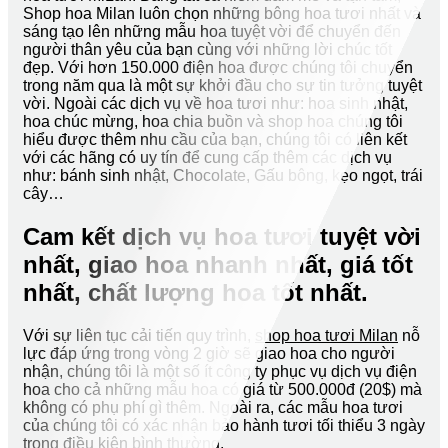
Shop hoa Milan luôn chọn những bông hoa tươi nhất và
sáng tạo lên những mẫu hoa tuyệt vời để chuyển đến
người thân yêu của bạn cùng với những lời chúc tốt
đẹp. Với hơn 150.000 điện hoa được chúng tôi chuyển
trong năm qua là một sự khởi đầu cho sự tin tưởng tuyệt
vời. Ngoài các dịch vụ về hoa tươi như: hoa sinh nhật,
hoa chúc mừng, hoa chia buồn và shop hoa chúng tôi
hiểu được thêm nhu cầu của bạn, chúng tôi có liên kết
với các hãng có uy tín để cung cấp thêm các dịch vụ
như: bánh sinh nhật, Chocolate, Gấu bông, kẹo ngọt, trái
cây…
Cam kết dịch vụ hoa tươi tuyệt vời
nhất, giao hoa nhanh nhất, giá tốt
nhất, chất lượng hoa tốt nhất.
Với sự liên tục cải tiến quy trình,
shop hoa tươi Milan
nỗ
lực đáp ứng trong vòng 2 giờ sẽ giao hoa cho người
nhận, chúng tôi là một số ít công ty phục vụ dịch vụ điện
hoa cho cả những mẫu hoa có giá từ 500.000đ (20$) mà
không có phụ phí gì thêm. Ngoài ra, các mẫu hoa tươi
của chúng tôi có xác nhận bảo hành tươi tối thiểu 3 ngày
trong điều kiện bình thường.