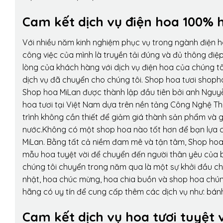
Cam kết dịch vụ điện hoa 100% h
Với nhiều năm kinh nghiệm phục vụ trong ngành điện 
công việc của mình là truyền tải đúng và đủ thông điệ
lòng của khách hàng với dịch vụ điện hoa của chúng tôi
dịch vụ đã chuyển cho chúng tôi. Shop hoa tươi shopho
Shop hoa MiLan được thành lập đầu tiên bởi anh Nguy
hoa tươi tại Việt Nam dựa trên nền tảng Công Nghệ Th
trình không cần thiết để giảm giá thành sản phẩm và g
nước.Không có một shop hoa nào tốt hơn để bạn lựa c
MiLan. Bằng tất cả niềm đam mê và tận tâm, Shop hoa
mẫu hoa tuyệt vời để chuyển đến người thân yêu của b
chúng tôi chuyển trong năm qua là một sự khởi đầu cho 
nhật, hoa chúc mừng, hoa chia buồn và shop hoa chúng 
hãng có uy tín để cung cấp thêm các dịch vụ như: bánh
Cam kết dịch vụ hoa tươi tuyệt 