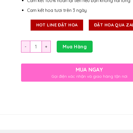
Cam kết 100% hoàn lại tiền nếu bạn không hài lòng
Cam kết hoa tươi trên 3 ngày
HOT LINE ĐẶT HOA
ĐẶT HOA QUA ZA
Số lượng
Mua Hàng
MUA NGAY
Gọi điện xác nhận và giao hàng tận nơi