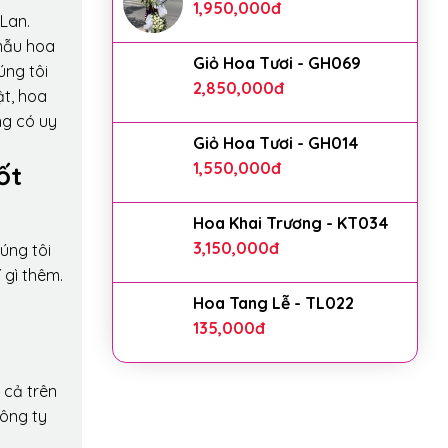
1,950,000
đ
Lan.
mẫu hoa
Giỏ Hoa Tươi - GH069
úng tôi
2,850,000
đ
ật, hoa
ng có uy
Giỏ Hoa Tươi - GH014
1,550,000
đ
ốt
Hoa Khai Trương - KT034
3,150,000
đ
úng tôi
 gì thêm.
Hoa Tang Lễ - TL022
135,000
đ
 cả trên
công ty