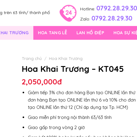
0792.28.29.3
Hotline:
 trên 63 tỉnh/ thành phố
0792.28.29.30
Zalo:
KHAI TRƯƠNG
HOA TANG LỄ
LAN HỒ ĐIỆP
HOA SỰ KI
Trang chủ
/
Hoa Khai Trương
Hoa Khai Trương – KT045
2,050,000
đ
Giảm tiếp 3% cho đơn hàng Bạn tạo ONLINE lần thứ 
đơn hàng Bạn tạo ONLINE lần thứ 6 và 10% cho đơn
tạo ONLINE lần thứ 12 (Chỉ áp dụng tại Tp. HCM)
Giao miễn phí trong nội thành 63/63 tỉnh
Giao gấp trong vòng 2 giờ