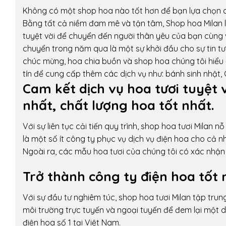
Không có một shop hoa nào tốt hơn để bạn lựa chọn c
Bằng tất cả niềm đam mê và tận tâm, Shop hoa Milan 
tuyệt vời để chuyển đến người thân yêu của bạn cùng v
chuyển trong năm qua là một sự khởi đầu cho sự tin tưở
chúc mừng, hoa chia buồn và shop hoa chúng tôi hiểu 
tín để cung cấp thêm các dịch vụ như: bánh sinh nhật,
Cam kết dịch vụ hoa tươi tuyệt 
nhất, chất lượng hoa tốt nhất.
Với sự liên tục cải tiến quy trình,
shop hoa tươi Milan
nỗ 
là một số ít công ty phục vụ dịch vụ điện hoa cho cả
Ngoài ra, các mẫu hoa tươi của chúng tôi có xác nhận b
Trở thành công ty điện hoa tốt 
Với sự đầu tư nghiêm túc, shop hoa tươi Milan tập tru
môi trường trực tuyến và ngoại tuyến để đem lại một 
điện hoa số 1 tại Việt Nam.