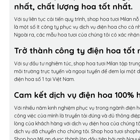
nhất, chất lượng hoa tốt nhất.
Với sự liên tục cải tiến quy trình,
shop hoa tươi Milan
nỗ 
là một số ít công ty phục vụ dịch vụ điện hoa cho cả
Ngoài ra, các mẫu hoa tươi của chúng tôi có xác nhận b
Trở thành công ty điện hoa tốt 
Với sự đầu tư nghiêm túc, shop hoa tươi Milan tập tru
môi trường trực tuyến và ngoại tuyến để đem lại một 
điện hoa số 1 tại Việt Nam.
Cam kết dịch vụ điện hoa 100% h
Với nhiều năm kinh nghiệm phục vụ trong ngành điện 
công việc của mình là truyền tải đúng và đủ thông điệ
lòng của khách hàng với dịch vụ điện hoa của chúng tôi
dịch vụ đã chuyển cho chúng tôi. Shop hoa tươi shopho
Shop hoa MiLan được thành lập đầu tiên bởi anh Nguy