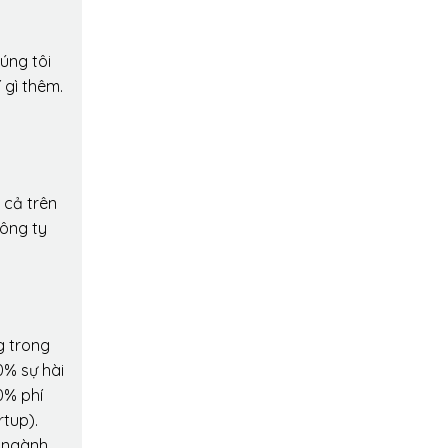
úng tôi
 gì thêm.
 cả trên
công ty
g trong
0% sự hài
0% phí
rtup).
o ngành