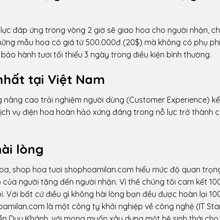
lực đáp ứng trong vòng 2 giờ sẽ giao hoa cho người nhận, ch
 những mẫu hoa có giá từ 500.000đ (20$) mà không có phụ phí
ảo hành tươi tối thiểu 3 ngày trong điều kiện bình thường.
nhất tại Việt Nam
ng nâng cao trải nghiệm người dùng (Customer Experience) kể
dịch vụ điện hoa hoàn hảo xứng đáng trong nỗ lực trở thành 
ài lòng
hoa, shop hoa tươi shophoamilan.com hiểu mức độ quan trọn
p của người tặng đến người nhận. Vì thế chúng tôi cam kết 10
. Với bất cứ điều gì không hài lòng bạn đều được hoàn lại 10
amilan.com là một công ty khởi nghiệp về công nghệ (IT Sta
ễn Duy Khánh, với mong muốn xây dựng một hệ sinh thái ch