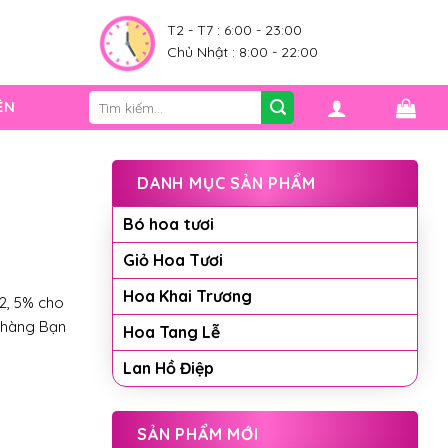
0
T2 - T7 : 6:00 - 23:00
Chủ Nhật : 8:00 - 22:00
Tìm
ỆN
kiếm:
DANH MỤC SẢN PHẨM
Bó hoa tươi
Giỏ Hoa Tươi
Hoa Khai Trương
2, 5% cho
 hàng Bạn
Hoa Tang Lễ
Lan Hồ Điệp
SẢN PHẨM MỚI