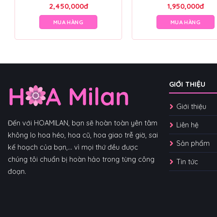
2,450,000
đ
1,950,000
đ
MUA HÀNG
MUA HÀNG
GIỚI THIỆU
Giới thiệu
Đến với HOAMILAN, bạn sẽ hoàn toàn yên tâm
Liên hệ
không lo hoa héo, hoa cũ, hoa giao trễ giờ, sai
Sản phẩm
kế hoạch của bạn,... vì mọi thứ đều được
chúng tôi chuẩn bị hoàn hảo trong từng công
Tin tức
đoạn.