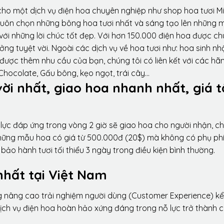
ho một dịch vụ điện hoa chuyên nghiệp như shop hoa tươi Mi
luôn chọn những bông hoa tươi nhất và sáng tạo lên những 
ới những lời chúc tốt đẹp. Với hơn 150.000 điện hoa được ch
ng tuyệt vời. Ngoài các dịch vụ về hoa tươi như: hoa sinh nh
được thêm nhu cầu của bạn, chúng tôi có liên kết với các hã
 Chocolate, Gấu bông, kẹo ngọt, trái cây…
vời nhất, giao hoa nhanh nhất, giá t
lực đáp ứng trong vòng 2 giờ sẽ giao hoa cho người nhận, ch
 những mẫu hoa có giá từ 500.000đ (20$) mà không có phụ phí
ảo hành tươi tối thiểu 3 ngày trong điều kiện bình thường.
nhất tại Việt Nam
ng nâng cao trải nghiệm người dùng (Customer Experience) kể
dịch vụ điện hoa hoàn hảo xứng đáng trong nỗ lực trở thành 