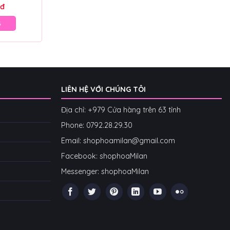
đ
G
LIÊN HỆ VỚI CHÚNG TÔI
Địa chỉ: +979 Cửa hàng trên 63 tỉnh
Phone: 07
92.28.29.30
Email: shophoamilan@gmail.com
Facebook:
shophoaMilan
Messenger:
shophoaMilan