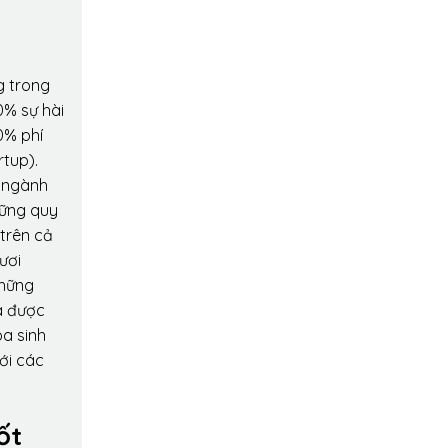
g trong
0% sự hài
0% phí
rtup).
o ngành
hững quy
 trên cả
ươi
những
a được
oa sinh
ới các
ốt