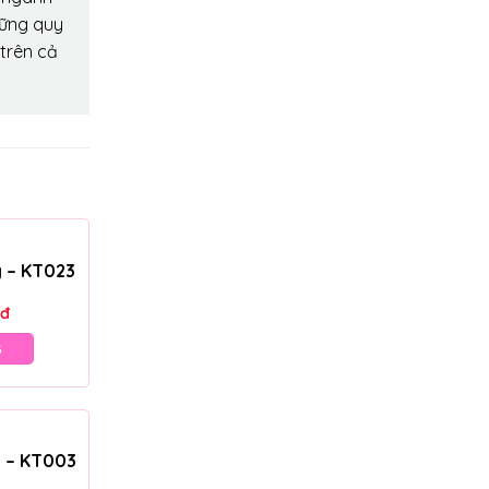
hững quy
 trên cả
g – KT023
đ
G
g – KT003