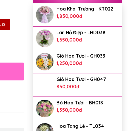
Hoa Khai Trương - KT022
1,850,000
đ
LO
Lan Hồ Điệp - LHD038
1,650,000
đ
Giỏ Hoa Tươi - GH033
1,250,000
đ
Giỏ Hoa Tươi - GH047
850,000
đ
Bó Hoa Tươi - BH018
1,350,000
đ
Hoa Tang Lễ - TL034