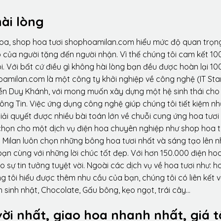
ài lòng
hoa, shop hoa tươi shophoamilan.com hiểu mức độ quan trọn
p của người tặng đến người nhận. Vì thế chúng tôi cam kết 10
. Với bất cứ điều gì không hài lòng bạn đều được hoàn lại 10
amilan.com là một công ty khởi nghiệp về công nghệ (IT Sta
ễn Duy Khánh, với mong muốn xây dựng một hệ sinh thái ch
ông Tin. Việc ứng dụng công nghệ giúp chúng tôi tiết kiệm n
iải quyết được nhiều bài toán lớn về chuỗi cung ứng hoa tươi
họn cho một dịch vụ điện hoa chuyên nghiệp như shop hoa t
 Milan luôn chọn những bông hoa tươi nhất và sáng tạo lên 
ạn cùng với những lời chúc tốt đẹp. Với hơn 150.000 điện ho
sự tin tưởng tuyệt vời. Ngoài các dịch vụ về hoa tươi như: h
tôi hiểu được thêm nhu cầu của bạn, chúng tôi có liên kết v
 sinh nhật, Chocolate, Gấu bông, kẹo ngọt, trái cây…
vời nhất, giao hoa nhanh nhất, giá t