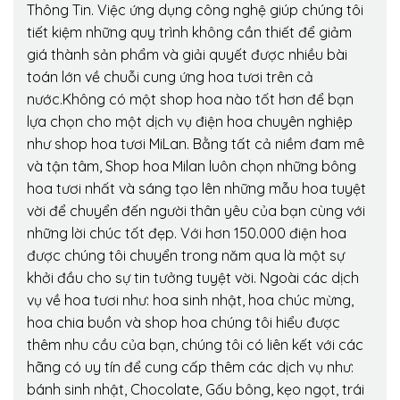
Thông Tin. Việc ứng dụng công nghệ giúp chúng tôi
tiết kiệm những quy trình không cần thiết để giảm
giá thành sản phẩm và giải quyết được nhiều bài
toán lớn về chuỗi cung ứng hoa tươi trên cả
nước.Không có một shop hoa nào tốt hơn để bạn
lựa chọn cho một dịch vụ điện hoa chuyên nghiệp
như shop hoa tươi MiLan. Bằng tất cả niềm đam mê
và tận tâm, Shop hoa Milan luôn chọn những bông
hoa tươi nhất và sáng tạo lên những mẫu hoa tuyệt
vời để chuyển đến người thân yêu của bạn cùng với
những lời chúc tốt đẹp. Với hơn 150.000 điện hoa
được chúng tôi chuyển trong năm qua là một sự
khởi đầu cho sự tin tưởng tuyệt vời. Ngoài các dịch
vụ về hoa tươi như: hoa sinh nhật, hoa chúc mừng,
hoa chia buồn và shop hoa chúng tôi hiểu được
thêm nhu cầu của bạn, chúng tôi có liên kết với các
hãng có uy tín để cung cấp thêm các dịch vụ như:
bánh sinh nhật, Chocolate, Gấu bông, kẹo ngọt, trái