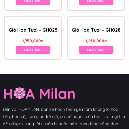
MUA HÀNG
MUA HÀNG
Giỏ Hoa Tươi – GH025
Giỏ Hoa Tươi – GH028
1,750,000
đ
1,250,000
đ
MUA HÀNG
MUA HÀNG
Đến với HOAMILAN, bạn sẽ hoàn toàn yên tâm không lo hoa
héo, hoa cũ, hoa giao trễ giờ, sai kế hoạch của bạn,... vì mọi thứ
đều được chúng tôi chuẩn bị hoàn hảo trong từng công đoạn.