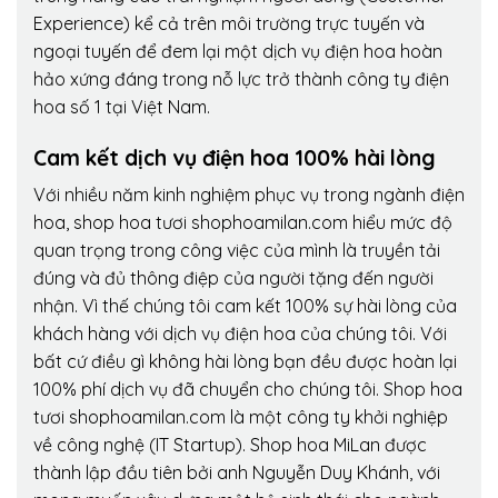
Experience) kể cả trên môi trường trực tuyến và
ngoại tuyến để đem lại một dịch vụ điện hoa hoàn
hảo xứng đáng trong nỗ lực trở thành công ty điện
hoa số 1 tại Việt Nam.
Cam kết dịch vụ điện hoa 100% hài lòng
Với nhiều năm kinh nghiệm phục vụ trong ngành điện
hoa, shop hoa tươi shophoamilan.com hiểu mức độ
quan trọng trong công việc của mình là truyền tải
đúng và đủ thông điệp của người tặng đến người
nhận. Vì thế chúng tôi cam kết 100% sự hài lòng của
khách hàng với dịch vụ điện hoa của chúng tôi. Với
bất cứ điều gì không hài lòng bạn đều được hoàn lại
100% phí dịch vụ đã chuyển cho chúng tôi. Shop hoa
tươi shophoamilan.com là một công ty khởi nghiệp
về công nghệ (IT Startup). Shop hoa MiLan được
thành lập đầu tiên bởi anh Nguyễn Duy Khánh, với