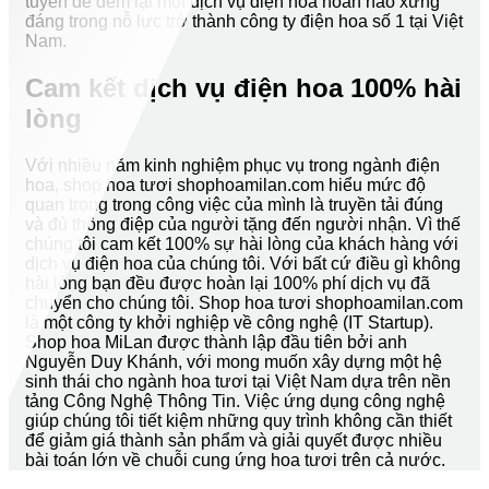
tuyến để đem lại một dịch vụ điện hoa hoàn hảo xứng
đáng trong nỗ lực trở thành công ty điện hoa số 1 tại Việt
Nam.
Cam kết dịch vụ điện hoa 100% hài
lòng
Với nhiều năm kinh nghiệm phục vụ trong ngành điện
hoa, shop hoa tươi shophoamilan.com hiểu mức độ
quan trọng trong công việc của mình là truyền tải đúng
và đủ thông điệp của người tặng đến người nhận. Vì thế
chúng tôi cam kết 100% sự hài lòng của khách hàng với
dịch vụ điện hoa của chúng tôi. Với bất cứ điều gì không
hài lòng bạn đều được hoàn lại 100% phí dịch vụ đã
chuyển cho chúng tôi. Shop hoa tươi shophoamilan.com
là một công ty khởi nghiệp về công nghệ (IT Startup).
Shop hoa MiLan được thành lập đầu tiên bởi anh
Nguyễn Duy Khánh, với mong muốn xây dựng một hệ
sinh thái cho ngành hoa tươi tại Việt Nam dựa trên nền
tảng Công Nghệ Thông Tin. Việc ứng dụng công nghệ
giúp chúng tôi tiết kiệm những quy trình không cần thiết
để giảm giá thành sản phẩm và giải quyết được nhiều
bài toán lớn về chuỗi cung ứng hoa tươi trên cả nước.