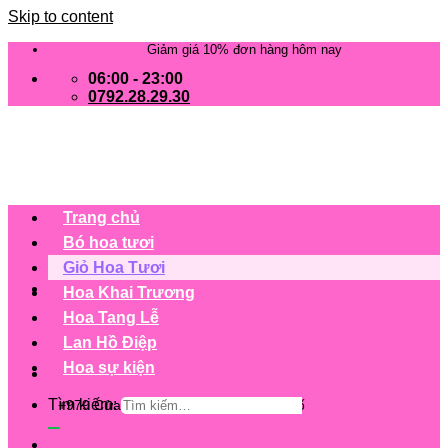
Skip to content
Giảm giá 10% đơn hàng hôm nay
06:00 - 23:00
0792.28.29.30
Trang chủ
Bó hoa tươi
Giỏ Hoa Tươi
Hoa Khai Trương
Hoa Tang Lễ
Lan Hồ Điệp
Hoa sự kiện
Tìm kiếm:
+979 Cửa hàng trên 63 tỉnh/ thành phố