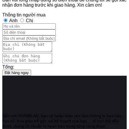
nhận đơn hàng trước khi giao hàng. Xin cảm ơn!
Thông tin người mua
Anh
Chị
Tổng:
Đặt hàng ngay
Đến với HOAMILAN, bạn sẽ hoàn toàn yên tâm không lo hoa héo,
hoa cũ, hoa giao trễ giờ, sai kế hoạch của bạn,... vì mọi thứ đều
được chúng tôi chuẩn bị hoàn hảo trong từng công đoạn.