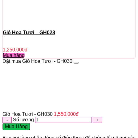
Giỏ Hoa Tươi – GH028
1,250,000
đ
Mua hàng
Đặt mua Giỏ Hoa Tươi - GH030
Giỏ Hoa Tươi - GH030
1,550,000
đ
Số lượng
Mua Hàng
Bạn vui lòng nhập đúng số điện thoại để chúng tôi sẽ gọi xác