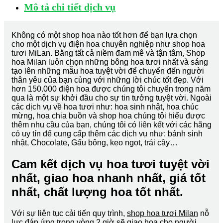
Mô tả chi tiết dịch vụ
Không có một shop hoa nào tốt hơn để bạn lựa chọn
cho một dịch vụ điện hoa chuyên nghiệp như shop hoa
tươi MiLan. Bằng tất cả niềm đam mê và tận tâm, Shop
hoa Milan luôn chọn những bông hoa tươi nhất và sáng
tạo lên những mẫu hoa tuyệt vời để chuyển đến người
thân yêu của bạn cùng với những lời chúc tốt đẹp. Với
hơn 150.000 điện hoa được chúng tôi chuyển trong năm
qua là một sự khởi đầu cho sự tin tưởng tuyệt vời. Ngoài
các dịch vụ về hoa tươi như: hoa sinh nhật, hoa chúc
mừng, hoa chia buồn và shop hoa chúng tôi hiểu được
thêm nhu cầu của bạn, chúng tôi có liên kết với các hãng
có uy tín để cung cấp thêm các dịch vụ như: bánh sinh
nhật, Chocolate, Gấu bông, kẹo ngọt, trái cây…
Cam kết dịch vụ hoa tươi tuyệt vời
nhất, giao hoa nhanh nhất, giá tốt
nhất, chất lượng hoa tốt nhất.
Với sự liên tục cải tiến quy trình,
shop hoa tươi Milan
nỗ
lực đáp ứng trong vòng 2 giờ sẽ giao hoa cho người