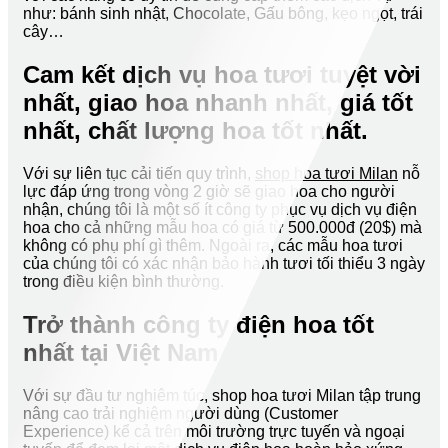
như: bánh sinh nhật, Chocolate, Gấu bông, kẹo ngọt, trái
cây…
Cam kết dịch vụ hoa tươi tuyệt vời
nhất, giao hoa nhanh nhất, giá tốt
nhất, chất lượng hoa tốt nhất.
Với sự liên tục cải tiến quy trình,
shop hoa tươi Milan
nỗ
lực đáp ứng trong vòng 2 giờ sẽ giao hoa cho người
nhận, chúng tôi là một số ít công ty phục vụ dịch vụ điện
hoa cho cả những mẫu hoa có giá từ 500.000đ (20$) mà
không có phụ phí gì thêm. Ngoài ra, các mẫu hoa tươi
của chúng tôi có xác nhận bảo hành tươi tối thiểu 3 ngày
trong điều kiện bình thường.
Trở thành công ty điện hoa tốt
nhất tại Việt Nam
Với sự đầu tư nghiêm túc, shop hoa tươi Milan tập trung
nâng cao trải nghiệm người dùng (Customer
Experience) kể cả trên môi trường trực tuyến và ngoại