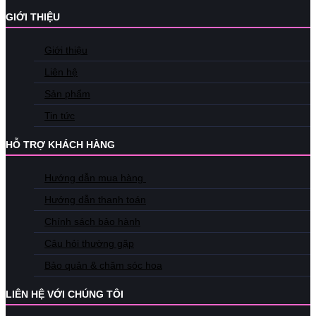
GIỚI THIỆU
Giới thiệu
Liên hệ
Sản phẩm
Tin tức
HỖ TRỢ KHÁCH HÀNG
Hướng dẫn mua hàng
Hướng dẫn thanh toán
Chính sách bảo hành
Câu hỏi thường gặp
Bảo quản & chăm sóc hoa
LIÊN HỆ VỚI CHÚNG TÔI