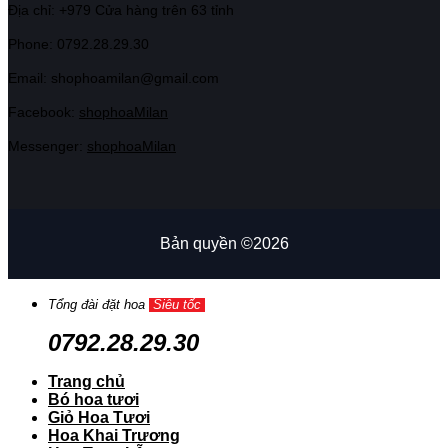
Địa chỉ: +979 Cửa hàng trên 63 tỉnh
Phone: 07
92.28.29.30
Email: shophoamilan@gmail.com
Facebook:
shophoaMilan
Messenger:
shophoaMilan
Bản quyền ©2026
Tổng đài đặt hoa
Siêu tốc
0792.28.29.30
Trang chủ
Bó hoa tươi
Giỏ Hoa Tươi
Hoa Khai Trương