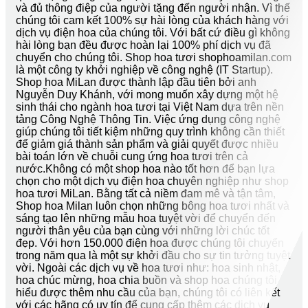
và đủ thông điệp của người tặng đến người nhận. Vì thế
chúng tôi cam kết 100% sự hài lòng của khách hàng với
dịch vụ điện hoa của chúng tôi. Với bất cứ điều gì không
hài lòng bạn đều được hoàn lại 100% phí dịch vụ đã
chuyển cho chúng tôi. Shop hoa tươi shophoamilan.com
là một công ty khởi nghiệp về công nghệ (IT Startup).
Shop hoa MiLan được thành lập đầu tiên bởi anh
Nguyễn Duy Khánh, với mong muốn xây dựng một hệ
sinh thái cho ngành hoa tươi tại Việt Nam dựa trên nền
tảng Công Nghệ Thông Tin. Việc ứng dụng công nghệ
giúp chúng tôi tiết kiệm những quy trình không cần thiết
để giảm giá thành sản phẩm và giải quyết được nhiều
bài toán lớn về chuỗi cung ứng hoa tươi trên cả
nước.Không có một shop hoa nào tốt hơn để bạn lựa
chọn cho một dịch vụ điện hoa chuyên nghiệp như shop
hoa tươi MiLan. Bằng tất cả niềm đam mê và tận tâm,
Shop hoa Milan luôn chọn những bông hoa tươi nhất và
sáng tạo lên những mẫu hoa tuyệt vời để chuyển đến
người thân yêu của bạn cùng với những lời chúc tốt
đẹp. Với hơn 150.000 điện hoa được chúng tôi chuyển
trong năm qua là một sự khởi đầu cho sự tin tưởng tuyệt
vời. Ngoài các dịch vụ về hoa tươi như: hoa sinh nhật,
hoa chúc mừng, hoa chia buồn và shop hoa chúng tôi
hiểu được thêm nhu cầu của bạn, chúng tôi có liên kết
với các hãng có uy tín để cung cấp thêm các dịch vụ