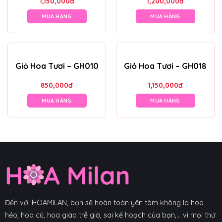
1,150,000
đ
1,200,000
đ
MUA HÀNG
MUA HÀNG
Giỏ Hoa Tươi – GH010
Giỏ Hoa Tươi – GH018
850,000
đ
1,150,000
đ
MUA HÀNG
MUA HÀNG
Đến với HOAMILAN, bạn sẽ hoàn toàn yên tâm không lo hoa
héo, hoa cũ, hoa giao trễ giờ, sai kế hoạch của bạn,... vì mọi thứ