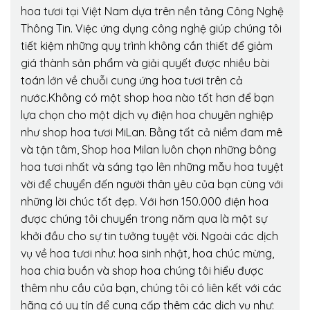
hoa tươi tại Việt Nam dựa trên nền tảng Công Nghệ
Thông Tin. Việc ứng dụng công nghệ giúp chúng tôi
tiết kiệm những quy trình không cần thiết để giảm
giá thành sản phẩm và giải quyết được nhiều bài
toán lớn về chuỗi cung ứng hoa tươi trên cả
nước.Không có một shop hoa nào tốt hơn để bạn
lựa chọn cho một dịch vụ điện hoa chuyên nghiệp
như shop hoa tươi MiLan. Bằng tất cả niềm đam mê
và tận tâm, Shop hoa Milan luôn chọn những bông
hoa tươi nhất và sáng tạo lên những mẫu hoa tuyệt
vời để chuyển đến người thân yêu của bạn cùng với
những lời chúc tốt đẹp. Với hơn 150.000 điện hoa
được chúng tôi chuyển trong năm qua là một sự
khởi đầu cho sự tin tưởng tuyệt vời. Ngoài các dịch
vụ về hoa tươi như: hoa sinh nhật, hoa chúc mừng,
hoa chia buồn và shop hoa chúng tôi hiểu được
thêm nhu cầu của bạn, chúng tôi có liên kết với các
hãng có uy tín để cung cấp thêm các dịch vụ như: