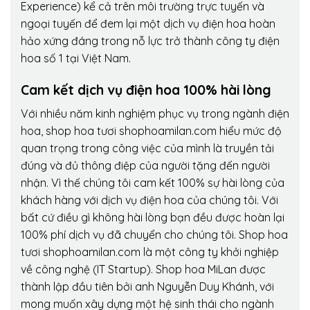
Experience) kể cả trên môi trường trực tuyến và
ngoại tuyến để đem lại một dịch vụ điện hoa hoàn
hảo xứng đáng trong nỗ lực trở thành công ty điện
hoa số 1 tại Việt Nam.
Cam kết dịch vụ điện hoa 100% hài lòng
Với nhiều năm kinh nghiệm phục vụ trong ngành điện
hoa, shop hoa tươi shophoamilan.com hiểu mức độ
quan trọng trong công việc của mình là truyền tải
đúng và đủ thông điệp của người tặng đến người
nhận. Vì thế chúng tôi cam kết 100% sự hài lòng của
khách hàng với dịch vụ điện hoa của chúng tôi. Với
bất cứ điều gì không hài lòng bạn đều được hoàn lại
100% phí dịch vụ đã chuyển cho chúng tôi. Shop hoa
tươi shophoamilan.com là một công ty khởi nghiệp
về công nghệ (IT Startup). Shop hoa MiLan được
thành lập đầu tiên bởi anh Nguyễn Duy Khánh, với
mong muốn xây dựng một hệ sinh thái cho ngành