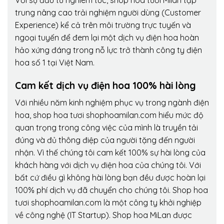
Với sự đầu tư nghiêm túc, shop hoa tươi Milan tập
trung nâng cao trải nghiệm người dùng (Customer
Experience) kể cả trên môi trường trực tuyến và
ngoại tuyến để đem lại một dịch vụ điện hoa hoàn
hảo xứng đáng trong nỗ lực trở thành công ty điện
hoa số 1 tại Việt Nam.
Cam kết dịch vụ điện hoa 100% hài lòng
Với nhiều năm kinh nghiệm phục vụ trong ngành điện
hoa, shop hoa tươi shophoamilan.com hiểu mức độ
quan trọng trong công việc của mình là truyền tải
đúng và đủ thông điệp của người tặng đến người
nhận. Vì thế chúng tôi cam kết 100% sự hài lòng của
khách hàng với dịch vụ điện hoa của chúng tôi. Với
bất cứ điều gì không hài lòng bạn đều được hoàn lại
100% phí dịch vụ đã chuyển cho chúng tôi. Shop hoa
tươi shophoamilan.com là một công ty khởi nghiệp
về công nghệ (IT Startup). Shop hoa MiLan được