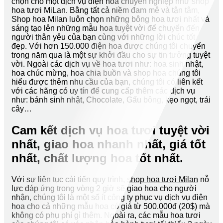
chọn cho một dịch vụ điện hoa chuyên nghiệp như shop
hoa tươi MiLan. Bằng tất cả niềm đam mê và tận tâm,
Shop hoa Milan luôn chọn những bông hoa tươi nhất và
sáng tạo lên những mẫu hoa tuyệt vời để chuyển đến
người thân yêu của bạn cùng với những lời chúc tốt
đẹp. Với hơn 150.000 điện hoa được chúng tôi chuyển
trong năm qua là một sự khởi đầu cho sự tin tưởng tuyệt
vời. Ngoài các dịch vụ về hoa tươi như: hoa sinh nhật,
hoa chúc mừng, hoa chia buồn và shop hoa chúng tôi
hiểu được thêm nhu cầu của bạn, chúng tôi có liên kết
với các hãng có uy tín để cung cấp thêm các dịch vụ
như: bánh sinh nhật, Chocolate, Gấu bông, kẹo ngọt, trái
cây…
Cam kết dịch vụ hoa tươi tuyệt vời
nhất, giao hoa nhanh nhất, giá tốt
nhất, chất lượng hoa tốt nhất.
Với sự liên tục cải tiến quy trình,
shop hoa tươi Milan
nỗ
lực đáp ứng trong vòng 2 giờ sẽ giao hoa cho người
nhận, chúng tôi là một số ít công ty phục vụ dịch vụ điện
hoa cho cả những mẫu hoa có giá từ 500.000đ (20$) mà
không có phụ phí gì thêm. Ngoài ra, các mẫu hoa tươi