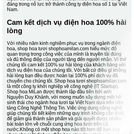
đáng trong nỗ lực trở thành công ty điện hoa số 1 tại Việt
Nam.
Cam kết dịch vụ điện hoa 100% hài
lòng
Với nhiều năm kinh nghiệm phục vụ trong ngành điện
hoa, shop hoa tươi shophoamilan.com hiểu mức độ
quan trọng trong công việc của mình là truyền tải đúng
và đủ thông điệp của người tặng đến người nhận. Vì thế
chúng tôi cam kết 100% sự hài lòng của khách hàng với
dịch vụ điện hoa của chúng tôi. Với bất cứ điều gì không
hài lòng bạn đều được hoàn lại 100% phí dịch vụ đã
chuyển cho chúng tôi. Shop hoa tươi shophoamilan.com
là một công ty khởi nghiệp về công nghệ (IT Startup).
Shop hoa MiLan được thành lập đầu tiên bởi anh
Nguyễn Duy Khánh, với mong muốn xây dựng một hệ
sinh thái cho ngành hoa tươi tại Việt Nam dựa trên nền
tảng Công Nghệ Thông Tin. Việc ứng dụng công nghệ
giúp chúng tôi tiết kiệm những quy trình không cần thiết
để giảm giá thành sản phẩm và giải quyết được nhiều
bài toán lớn về chuỗi cung ứng hoa tươi trên cả
nước.Không có một shop hoa nào tốt hơn để bạn lựa