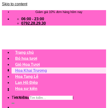
Skip to content
Giảm giá 10% đơn hàng hôm nay
06:00 - 23:00
0792.28.29.30
Trang chủ
Bó hoa tươi
Giỏ Hoa Tươi
Hoa Khai Trương
Hoa Tang Lễ
Lan Hồ Điệp
Hoa sự kiện
Tìm kiếm:
+979 Cửa hàng trên 63 tỉnh/ thành phố