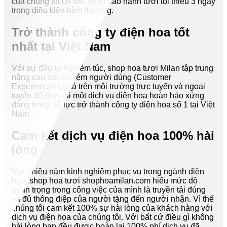
của chúng tôi có xác nhận bảo hành tươi tối thiểu 3 ngày
trong điều kiện bình thường.
Trở thành công ty điện hoa tốt
nhất tại Việt Nam
Với sự đầu tư nghiêm túc, shop hoa tươi Milan tập trung
nâng cao trải nghiệm người dùng (Customer
Experience) kể cả trên môi trường trực tuyến và ngoại
tuyến để đem lại một dịch vụ điện hoa hoàn hảo xứng
đáng trong nỗ lực trở thành công ty điện hoa số 1 tại Việt
Nam.
Cam kết dịch vụ điện hoa 100% hài
lòng
Với nhiều năm kinh nghiệm phục vụ trong ngành điện
hoa, shop hoa tươi shophoamilan.com hiểu mức độ
quan trọng trong công việc của mình là truyền tải đúng
và đủ thông điệp của người tặng đến người nhận. Vì thế
chúng tôi cam kết 100% sự hài lòng của khách hàng với
dịch vụ điện hoa của chúng tôi. Với bất cứ điều gì không
hài lòng bạn đều được hoàn lại 100% phí dịch vụ đã