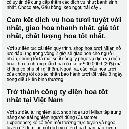
có uy tín để cung cấp thêm các dịch vụ như: bánh sinh
nhật, Chocolate, Gấu bông, kẹo ngọt, trái cây…
Cam kết dịch vụ hoa tươi tuyệt vời
nhất, giao hoa nhanh nhất, giá tốt
nhất, chất lượng hoa tốt nhất.
Với sự liên tục cải tiến quy trình,
shop hoa tươi Milan
nỗ
lực đáp ứng trong vòng 2 giờ sẽ giao hoa cho người
nhận, chúng tôi là một số ít công ty phục vụ dịch vụ điện
hoa cho cả những mẫu hoa có giá từ 500.000đ (20$) mà
không có phụ phí gì thêm. Ngoài ra, các mẫu hoa tươi
của chúng tôi có xác nhận bảo hành tươi tối thiểu 3 ngày
trong điều kiện bình thường.
Trở thành công ty điện hoa tốt
nhất tại Việt Nam
Với sự đầu tư nghiêm túc, shop hoa tươi Milan tập trung
nâng cao trải nghiệm người dùng (Customer
Experience) kể cả trên môi trường trực tuyến và ngoại
tuyến để đem lại một dịch vụ điện hoa hoàn hảo xứng