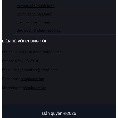
Hướng dẫn thanh toán
Chính sách bảo hành
Câu hỏi thường gặp
Bảo quản & chăm sóc hoa
LIÊN HỆ VỚI CHÚNG TÔI
Địa chỉ: +979 Cửa hàng trên 63 tỉnh
Phone: 07
92.28.29.30
Email: shophoamilan@gmail.com
Facebook:
shophoaMilan
Messenger:
shophoaMilan
Bản quyền ©2026