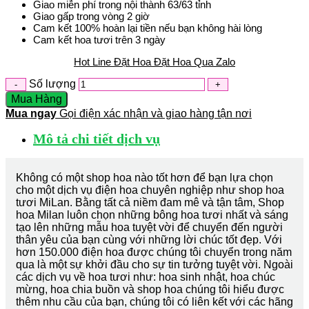
Giao miễn phí trong nội thành 63/63 tỉnh
Giao gấp trong vòng 2 giờ
Cam kết 100% hoàn lại tiền nếu bạn không hài lòng
Cam kết hoa tươi trên 3 ngày
Hot Line Đặt Hoa
Đặt Hoa Qua Zalo
Số lượng
Mua Hàng
Mua ngay
Gọi điện xác nhận và giao hàng tận nơi
Mô tả chi tiết dịch vụ
Không có một shop hoa nào tốt hơn để bạn lựa chọn
cho một dịch vụ điện hoa chuyên nghiệp như shop hoa
tươi MiLan. Bằng tất cả niềm đam mê và tận tâm, Shop
hoa Milan luôn chọn những bông hoa tươi nhất và sáng
tạo lên những mẫu hoa tuyệt vời để chuyển đến người
thân yêu của bạn cùng với những lời chúc tốt đẹp. Với
hơn 150.000 điện hoa được chúng tôi chuyển trong năm
qua là một sự khởi đầu cho sự tin tưởng tuyệt vời. Ngoài
các dịch vụ về hoa tươi như: hoa sinh nhật, hoa chúc
mừng, hoa chia buồn và shop hoa chúng tôi hiểu được
thêm nhu cầu của bạn, chúng tôi có liên kết với các hãng