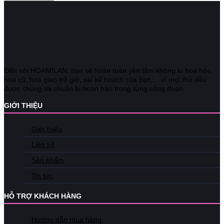
Đến với HOAMILAN, bạn sẽ hoàn toàn yên tâm không lo hoa héo,
hoa cũ, hoa giao trễ giờ, sai kế hoạch của bạn,... vì mọi thứ đều
được chúng tôi chuẩn bị hoàn hảo trong từng công đoạn.
GIỚI THIỆU
Giới thiệu
Liên hệ
Sản phẩm
Tin tức
HỖ TRỢ KHÁCH HÀNG
Hướng dẫn mua hàng