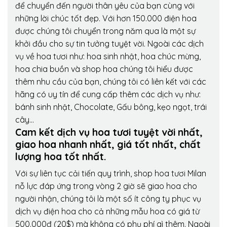
để chuyển đến người thân yêu của bạn cùng với
những lời chúc tốt đẹp. Với hơn 150.000 điện hoa
được chúng tôi chuyển trong năm qua là một sự
khởi đầu cho sự tin tưởng tuyệt vời. Ngoài các dịch
vụ về hoa tươi như: hoa sinh nhật, hoa chúc mừng,
hoa chia buồn và shop hoa chúng tôi hiểu được
thêm nhu cầu của bạn, chúng tôi có liên kết với các
hãng có uy tín để cung cấp thêm các dịch vụ như:
bánh sinh nhật, Chocolate, Gấu bông, kẹo ngọt, trái
cây…
Cam kết dịch vụ hoa tươi tuyệt vời nhất,
giao hoa nhanh nhất, giá tốt nhất, chất
lượng hoa tốt nhất.
Với sự liên tục cải tiến quy trình,
shop hoa tươi Milan
nỗ lực đáp ứng trong vòng 2 giờ sẽ giao hoa cho
người nhận, chúng tôi là một số ít công ty phục vụ
dịch vụ điện hoa cho cả những mẫu hoa có giá từ
500.000đ (20$) mà không có phụ phí gì thêm. Ngoài