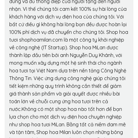
đúng và đủ thông điệp của người tặng đến người
nhận. Vì thế chúng tôi cam kết 100% sự hài lòng của
khách hàng với dịch vụ điện hoa của chúng tôi. Với
bất cứ điều gì không hài lòng bạn đều được hoàn lại
100% phí dịch vụ đã chuyển cho chúng tôi. Shop hoa
tươi shophoamilan.com là một công ty khởi nghiệp
về công nghệ (IT Startup). Shop hoa MiLan được
thành lập đầu tiên bởi anh Nguyễn Duy Khánh, với
mong muốn xây dựng một hệ sinh thái cho ngành
hoa tươi tại Việt Nam dựa trên nền tảng Công Nghệ
Thông Tin. Việc ứng dụng công nghệ giúp chúng tôi
tiết kiệm những quy trình không cần thiết để giảm
giá thành sản phẩm và giải quyết được nhiều bài
toán lớn về chuỗi cung ứng hoa tươi trên cả
nước.Không có một shop hoa nào tốt hơn để bạn
lựa chọn cho một dịch vụ điện hoa chuyên nghiệp
như shop hoa tươi MiLan. Bằng tất cả niềm đam mê
và tận tâm, Shop hoa Milan luôn chọn những bông