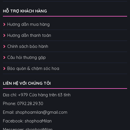
HỖ TRỢ KHÁCH HÀNG
Hướng dẫn mua hàng
Hướng dẫn thanh toán
Chính sách bảo hành
Câu hỏi thường gặp
Bảo quản & chăm sóc hoa
LIÊN HỆ VỚI CHÚNG TÔI
Địa chỉ: +979 Cửa hàng trên 63 tỉnh
Phone: 07
92.28.29.30
Email: shophoamilan@gmail.com
Facebook:
shophoaMilan
Messenger:
shophoaMilan