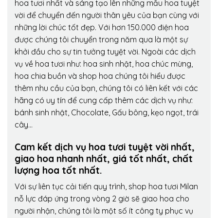
hoa tươi nhất và sáng tạo lên những mẫu hoa tuyệt
vời để chuyển đến người thân yêu của bạn cùng với
những lời chúc tốt đẹp. Với hơn 150.000 điện hoa
được chúng tôi chuyển trong năm qua là một sự
khởi đầu cho sự tin tưởng tuyệt vời. Ngoài các dịch
vụ về hoa tươi như: hoa sinh nhật, hoa chúc mừng,
hoa chia buồn và shop hoa chúng tôi hiểu được
thêm nhu cầu của bạn, chúng tôi có liên kết với các
hãng có uy tín để cung cấp thêm các dịch vụ như:
bánh sinh nhật, Chocolate, Gấu bông, kẹo ngọt, trái
cây…
Cam kết dịch vụ hoa tươi tuyệt vời nhất,
giao hoa nhanh nhất, giá tốt nhất, chất
lượng hoa tốt nhất.
Với sự liên tục cải tiến quy trình,
shop hoa tươi Milan
nỗ lực đáp ứng trong vòng 2 giờ sẽ giao hoa cho
người nhận, chúng tôi là một số ít công ty phục vụ