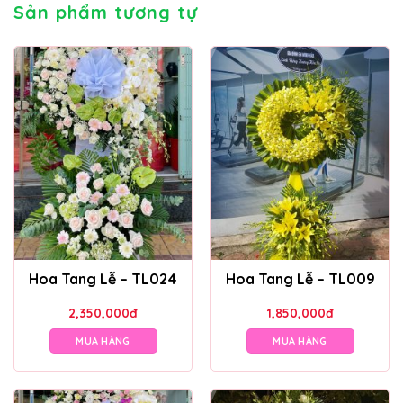
Sản phẩm tương tự
Hoa Tang Lễ – TL024
Hoa Tang Lễ – TL009
2,350,000
đ
1,850,000
đ
MUA HÀNG
MUA HÀNG