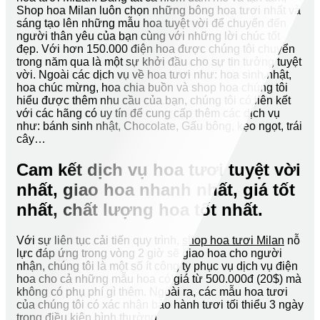
Shop hoa Milan luôn chọn những bông hoa tươi nhất và
sáng tạo lên những mẫu hoa tuyệt vời để chuyển đến
người thân yêu của bạn cùng với những lời chúc tốt
đẹp. Với hơn 150.000 điện hoa được chúng tôi chuyển
trong năm qua là một sự khởi đầu cho sự tin tưởng tuyệt
vời. Ngoài các dịch vụ về hoa tươi như: hoa sinh nhật,
hoa chúc mừng, hoa chia buồn và shop hoa chúng tôi
hiểu được thêm nhu cầu của bạn, chúng tôi có liên kết
với các hãng có uy tín để cung cấp thêm các dịch vụ
như: bánh sinh nhật, Chocolate, Gấu bông, kẹo ngọt, trái
cây…
Cam kết dịch vụ hoa tươi tuyệt vời
nhất, giao hoa nhanh nhất, giá tốt
nhất, chất lượng hoa tốt nhất.
Với sự liên tục cải tiến quy trình,
shop hoa tươi Milan
nỗ
lực đáp ứng trong vòng 2 giờ sẽ giao hoa cho người
nhận, chúng tôi là một số ít công ty phục vụ dịch vụ điện
hoa cho cả những mẫu hoa có giá từ 500.000đ (20$) mà
không có phụ phí gì thêm. Ngoài ra, các mẫu hoa tươi
của chúng tôi có xác nhận bảo hành tươi tối thiểu 3 ngày
trong điều kiện bình thường.