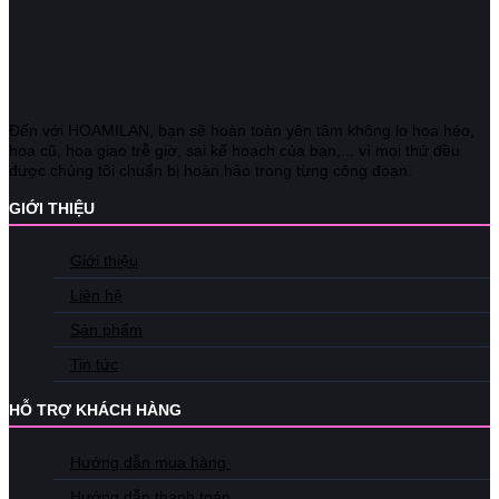
Đến với HOAMILAN, bạn sẽ hoàn toàn yên tâm không lo hoa héo,
hoa cũ, hoa giao trễ giờ, sai kế hoạch của bạn,... vì mọi thứ đều
được chúng tôi chuẩn bị hoàn hảo trong từng công đoạn.
GIỚI THIỆU
Giới thiệu
Liên hệ
Sản phẩm
Tin tức
HỖ TRỢ KHÁCH HÀNG
Hướng dẫn mua hàng
Hướng dẫn thanh toán