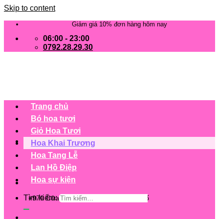
Skip to content
Giảm giá 10% đơn hàng hôm nay
06:00 - 23:00
0792.28.29.30
Trang chủ
Bó hoa tươi
Giỏ Hoa Tươi
Hoa Khai Trương
Hoa Tang Lễ
Lan Hồ Điệp
Hoa sự kiện
Tìm kiếm:
+979 Cửa hàng trên 63 tỉnh/ thành phố