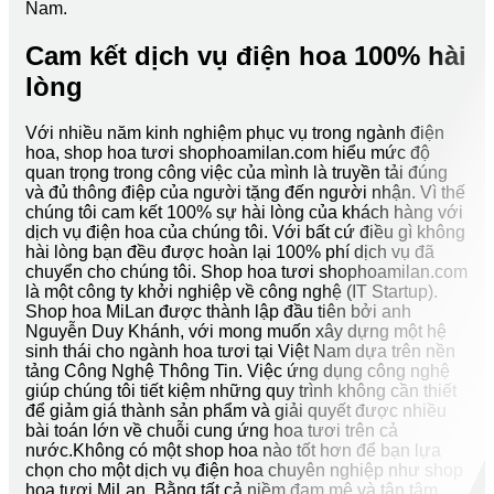
Nam.
Cam kết dịch vụ điện hoa 100% hài
lòng
Với nhiều năm kinh nghiệm phục vụ trong ngành điện
hoa, shop hoa tươi shophoamilan.com hiểu mức độ
quan trọng trong công việc của mình là truyền tải đúng
và đủ thông điệp của người tặng đến người nhận. Vì thế
chúng tôi cam kết 100% sự hài lòng của khách hàng với
dịch vụ điện hoa của chúng tôi. Với bất cứ điều gì không
hài lòng bạn đều được hoàn lại 100% phí dịch vụ đã
chuyển cho chúng tôi. Shop hoa tươi shophoamilan.com
là một công ty khởi nghiệp về công nghệ (IT Startup).
Shop hoa MiLan được thành lập đầu tiên bởi anh
Nguyễn Duy Khánh, với mong muốn xây dựng một hệ
sinh thái cho ngành hoa tươi tại Việt Nam dựa trên nền
tảng Công Nghệ Thông Tin. Việc ứng dụng công nghệ
giúp chúng tôi tiết kiệm những quy trình không cần thiết
để giảm giá thành sản phẩm và giải quyết được nhiều
bài toán lớn về chuỗi cung ứng hoa tươi trên cả
nước.Không có một shop hoa nào tốt hơn để bạn lựa
chọn cho một dịch vụ điện hoa chuyên nghiệp như shop
hoa tươi MiLan. Bằng tất cả niềm đam mê và tận tâm,