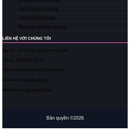
Chính sách bảo hành
Câu hỏi thường gặp
Bảo quản & chăm sóc hoa
LIÊN HỆ VỚI CHÚNG TÔI
Địa chỉ: +979 Cửa hàng trên 63 tỉnh
Phone: 07
92.28.29.30
Email: shophoamilan@gmail.com
Facebook:
shophoaMilan
Messenger:
shophoaMilan
Bản quyền ©2026