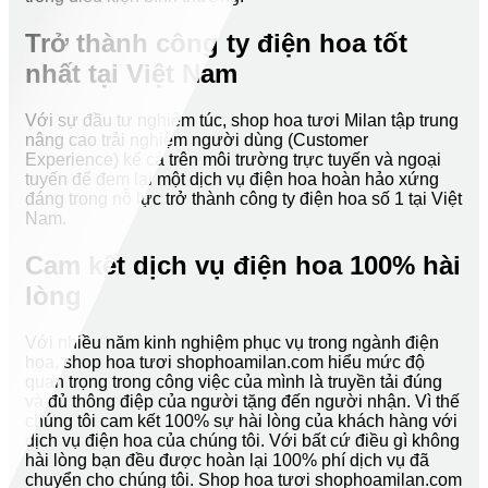
Trở thành công ty điện hoa tốt
nhất tại Việt Nam
Với sự đầu tư nghiêm túc, shop hoa tươi Milan tập trung
nâng cao trải nghiệm người dùng (Customer
Experience) kể cả trên môi trường trực tuyến và ngoại
tuyến để đem lại một dịch vụ điện hoa hoàn hảo xứng
đáng trong nỗ lực trở thành công ty điện hoa số 1 tại Việt
Nam.
Cam kết dịch vụ điện hoa 100% hài
lòng
Với nhiều năm kinh nghiệm phục vụ trong ngành điện
hoa, shop hoa tươi shophoamilan.com hiểu mức độ
quan trọng trong công việc của mình là truyền tải đúng
và đủ thông điệp của người tặng đến người nhận. Vì thế
chúng tôi cam kết 100% sự hài lòng của khách hàng với
dịch vụ điện hoa của chúng tôi. Với bất cứ điều gì không
hài lòng bạn đều được hoàn lại 100% phí dịch vụ đã
chuyển cho chúng tôi. Shop hoa tươi shophoamilan.com