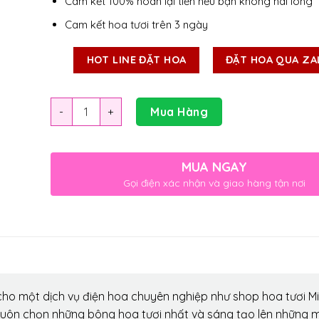
Cam kết 100% hoàn lại tiền nếu bạn không hài lòng
Cam kết hoa tươi trên 3 ngày
HOT LINE ĐẶT HOA
ĐẶT HOA QUA ZA
Số lượng
Mua Hàng
MUA NGAY
Gọi điện xác nhận và giao hàng tận nơi
ho một dịch vụ điện hoa chuyên nghiệp như shop hoa tươi Mi
luôn chọn những bông hoa tươi nhất và sáng tạo lên những 