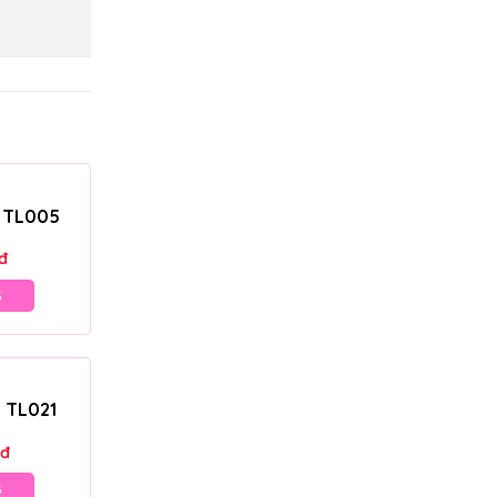
– TL005
đ
G
– TL021
đ
G