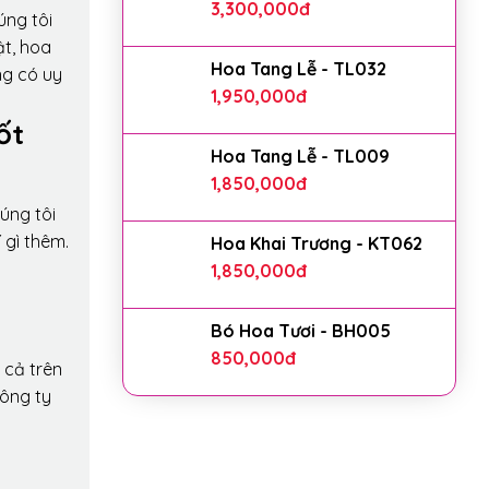
3,300,000
đ
úng tôi
ật, hoa
Hoa Tang Lễ - TL032
ng có uy
1,950,000
đ
ốt
Hoa Tang Lễ - TL009
1,850,000
đ
úng tôi
 gì thêm.
Hoa Khai Trương - KT062
1,850,000
đ
Bó Hoa Tươi - BH005
850,000
đ
 cả trên
công ty