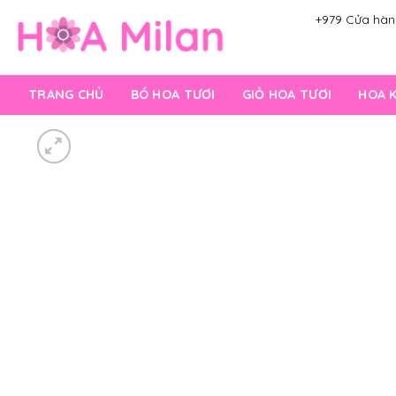
Skip
+979 Cửa hàng
to
content
TRANG CHỦ
BÓ HOA TƯƠI
GIỎ HOA TƯƠI
HOA 