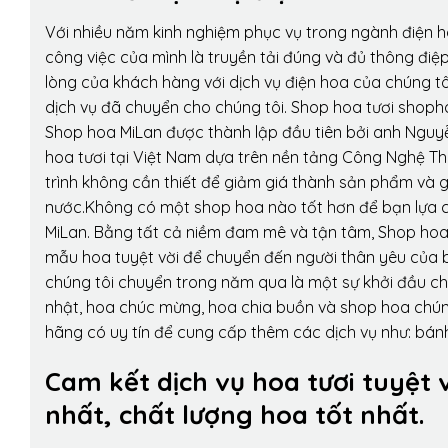
Với nhiều năm kinh nghiệm phục vụ trong ngành điện 
công việc của mình là truyền tải đúng và đủ thông điệ
lòng của khách hàng với dịch vụ điện hoa của chúng tôi
dịch vụ đã chuyển cho chúng tôi. Shop hoa tươi shopho
Shop hoa MiLan được thành lập đầu tiên bởi anh Nguy
hoa tươi tại Việt Nam dựa trên nền tảng Công Nghệ Th
trình không cần thiết để giảm giá thành sản phẩm và g
nước.Không có một shop hoa nào tốt hơn để bạn lựa c
MiLan. Bằng tất cả niềm đam mê và tận tâm, Shop hoa
mẫu hoa tuyệt vời để chuyển đến người thân yêu của b
chúng tôi chuyển trong năm qua là một sự khởi đầu cho 
nhật, hoa chúc mừng, hoa chia buồn và shop hoa chúng 
hãng có uy tín để cung cấp thêm các dịch vụ như: bánh
Cam kết dịch vụ hoa tươi tuyệt 
nhất, chất lượng hoa tốt nhất.