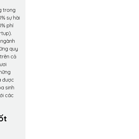
g trong
0% sự hài
0% phí
rtup).
o ngành
hững quy
 trên cả
ươi
những
a được
oa sinh
ới các
ốt