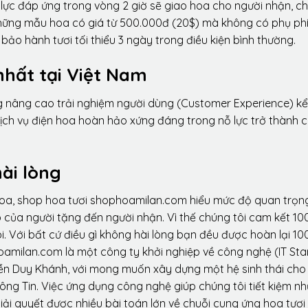
lực đáp ứng trong vòng 2 giờ sẽ giao hoa cho người nhận, ch
 những mẫu hoa có giá từ 500.000đ (20$) mà không có phụ phí
ảo hành tươi tối thiểu 3 ngày trong điều kiện bình thường.
nhất tại Việt Nam
ng nâng cao trải nghiệm người dùng (Customer Experience) kể
dịch vụ điện hoa hoàn hảo xứng đáng trong nỗ lực trở thành 
ài lòng
hoa, shop hoa tươi shophoamilan.com hiểu mức độ quan trọn
p của người tặng đến người nhận. Vì thế chúng tôi cam kết 10
. Với bất cứ điều gì không hài lòng bạn đều được hoàn lại 10
amilan.com là một công ty khởi nghiệp về công nghệ (IT Sta
ễn Duy Khánh, với mong muốn xây dựng một hệ sinh thái ch
ông Tin. Việc ứng dụng công nghệ giúp chúng tôi tiết kiệm n
iải quyết được nhiều bài toán lớn về chuỗi cung ứng hoa tươi