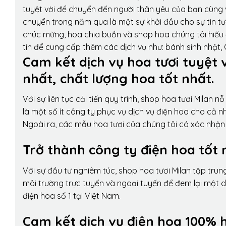
tuyệt vời để chuyển đến người thân yêu của bạn cùng v
chuyển trong năm qua là một sự khởi đầu cho sự tin tưở
chúc mừng, hoa chia buồn và shop hoa chúng tôi hiểu 
tín để cung cấp thêm các dịch vụ như: bánh sinh nhật,
Cam kết dịch vụ hoa tươi tuyệt 
nhất, chất lượng hoa tốt nhất.
Với sự liên tục cải tiến quy trình,
shop hoa tươi Milan
nỗ 
là một số ít công ty phục vụ dịch vụ điện hoa cho cả
Ngoài ra, các mẫu hoa tươi của chúng tôi có xác nhận b
Trở thành công ty điện hoa tốt 
Với sự đầu tư nghiêm túc, shop hoa tươi Milan tập tru
môi trường trực tuyến và ngoại tuyến để đem lại một 
điện hoa số 1 tại Việt Nam.
Cam kết dịch vụ điện hoa 100% h