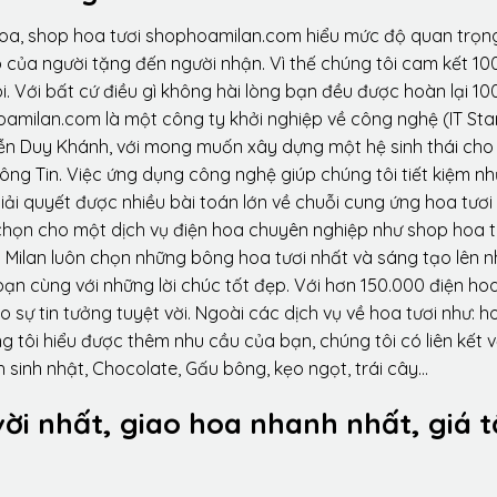
hoa, shop hoa tươi shophoamilan.com hiểu mức độ quan trọn
p của người tặng đến người nhận. Vì thế chúng tôi cam kết 10
. Với bất cứ điều gì không hài lòng bạn đều được hoàn lại 10
amilan.com là một công ty khởi nghiệp về công nghệ (IT Sta
ễn Duy Khánh, với mong muốn xây dựng một hệ sinh thái ch
ông Tin. Việc ứng dụng công nghệ giúp chúng tôi tiết kiệm n
iải quyết được nhiều bài toán lớn về chuỗi cung ứng hoa tươi
họn cho một dịch vụ điện hoa chuyên nghiệp như shop hoa t
 Milan luôn chọn những bông hoa tươi nhất và sáng tạo lên 
ạn cùng với những lời chúc tốt đẹp. Với hơn 150.000 điện ho
sự tin tưởng tuyệt vời. Ngoài các dịch vụ về hoa tươi như: h
tôi hiểu được thêm nhu cầu của bạn, chúng tôi có liên kết v
 sinh nhật, Chocolate, Gấu bông, kẹo ngọt, trái cây…
vời nhất, giao hoa nhanh nhất, giá t