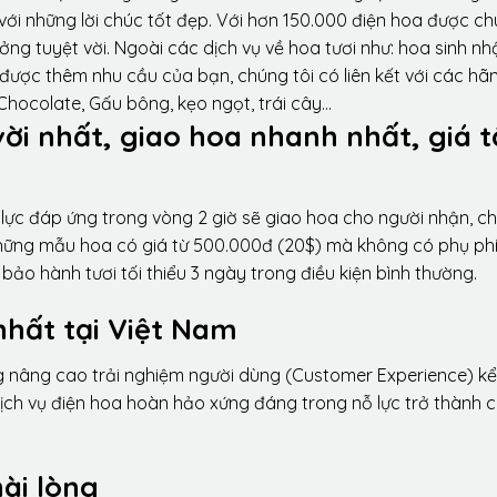
ới những lời chúc tốt đẹp. Với hơn 150.000 điện hoa được ch
ng tuyệt vời. Ngoài các dịch vụ về hoa tươi như: hoa sinh nh
được thêm nhu cầu của bạn, chúng tôi có liên kết với các hã
 Chocolate, Gấu bông, kẹo ngọt, trái cây…
vời nhất, giao hoa nhanh nhất, giá t
lực đáp ứng trong vòng 2 giờ sẽ giao hoa cho người nhận, ch
 những mẫu hoa có giá từ 500.000đ (20$) mà không có phụ phí
ảo hành tươi tối thiểu 3 ngày trong điều kiện bình thường.
nhất tại Việt Nam
ng nâng cao trải nghiệm người dùng (Customer Experience) kể
dịch vụ điện hoa hoàn hảo xứng đáng trong nỗ lực trở thành 
ài lòng