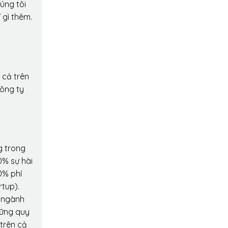
úng tôi
 gì thêm.
 cả trên
công ty
g trong
0% sự hài
0% phí
rtup).
o ngành
hững quy
 trên cả