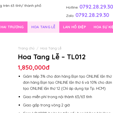
0792.28.29.3
 trên 63 tỉnh/ thành phố
Hotline:
0792.28.29.30
Zalo:
KHAI TRƯƠNG
HOA TANG LỄ
LAN HỒ ĐIỆP
HOA SỰ KI
Trang chủ
/
Hoa Tang Lễ
Hoa Tang Lễ – TL012
1,850,000
đ
Giảm tiếp 3% cho đơn hàng Bạn tạo ONLINE lần thứ 
đơn hàng Bạn tạo ONLINE lần thứ 6 và 10% cho đơn
tạo ONLINE lần thứ 12 (Chỉ áp dụng tại Tp. HCM)
Giao miễn phí trong nội thành 63/63 tỉnh
Giao gấp trong vòng 2 giờ