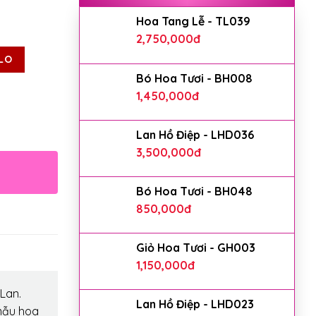
Hoa Tang Lễ - TL039
2,750,000
đ
LO
Bó Hoa Tươi - BH008
1,450,000
đ
Lan Hồ Điệp - LHD036
3,500,000
đ
Bó Hoa Tươi - BH048
850,000
đ
Giỏ Hoa Tươi - GH003
1,150,000
đ
Lan.
Lan Hồ Điệp - LHD023
mẫu hoa