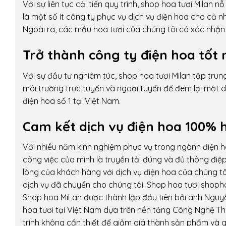
Với sự liên tục cải tiến quy trình,
shop hoa tươi Milan
nỗ 
là một số ít công ty phục vụ dịch vụ điện hoa cho cả
Ngoài ra, các mẫu hoa tươi của chúng tôi có xác nhận b
Trở thành công ty điện hoa tốt 
Với sự đầu tư nghiêm túc, shop hoa tươi Milan tập tru
môi trường trực tuyến và ngoại tuyến để đem lại một 
điện hoa số 1 tại Việt Nam.
Cam kết dịch vụ điện hoa 100% h
Với nhiều năm kinh nghiệm phục vụ trong ngành điện 
công việc của mình là truyền tải đúng và đủ thông điệ
lòng của khách hàng với dịch vụ điện hoa của chúng tôi
dịch vụ đã chuyển cho chúng tôi. Shop hoa tươi shopho
Shop hoa MiLan được thành lập đầu tiên bởi anh Nguy
hoa tươi tại Việt Nam dựa trên nền tảng Công Nghệ Th
trình không cần thiết để giảm giá thành sản phẩm và g