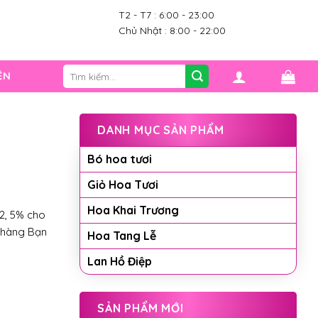
T2 - T7 : 6:00 - 23:00
0
Chủ Nhật : 8:00 - 22:00
Tìm
ỆN
kiếm:
DANH MỤC SẢN PHẨM
Bó hoa tươi
Giỏ Hoa Tươi
Hoa Khai Trương
2, 5% cho
 hàng Bạn
Hoa Tang Lễ
Lan Hồ Điệp
SẢN PHẨM MỚI