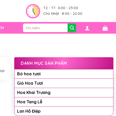
0
T2 - T7 : 6:00 - 23:00
Chủ Nhật : 8:00 - 22:00
Tìm
ỆN
kiếm:
DANH MỤC SẢN PHẨM
oại
Bó hoa tươi
Giỏ Hoa Tươi
Hoa Khai Trương
Hoa Tang Lễ
Lan Hồ Điệp