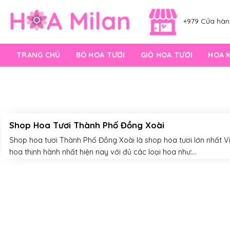
Skip
to
+979 Cửa hàng
content
TRANG CHỦ
BÓ HOA TƯƠI
GIỎ HOA TƯƠI
HOA 
Shop Hoa Tươi Thành Phố Đồng Xoài
Shop hoa tươi Thành Phố Đồng Xoài là shop hoa tươi lớn nhất V
hoa thịnh hành nhất hiện nay với đủ các loại hoa như:...