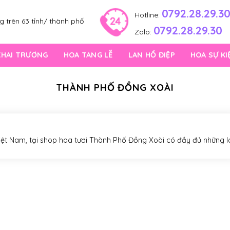
0792.28.29.3
Hotline:
 trên 63 tỉnh/ thành phố
0792.28.29.30
Zalo:
KHAI TRƯƠNG
HOA TANG LỄ
LAN HỒ ĐIỆP
HOA SỰ KI
THÀNH PHỐ ĐỒNG XOÀI
iệt Nam, tại shop hoa tươi Thành Phố Đồng Xoài có đầy đủ những l