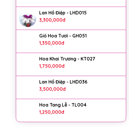
Lan Hồ Điệp - LHD015
3,300,000
đ
Giỏ Hoa Tươi - GH051
1,350,000
đ
Hoa Khai Trương - KT027
1,750,000
đ
Lan Hồ Điệp - LHD036
3,500,000
đ
Hoa Tang Lễ - TL004
1,250,000
đ