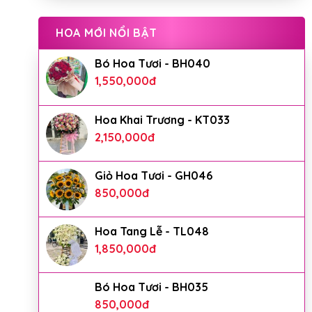
HOA MỚI NỔI BẬT
Bó Hoa Tươi - BH040
1,550,000
đ
Hoa Khai Trương - KT033
2,150,000
đ
Giỏ Hoa Tươi - GH046
850,000
đ
Hoa Tang Lễ - TL048
1,850,000
đ
Bó Hoa Tươi - BH035
850,000
đ